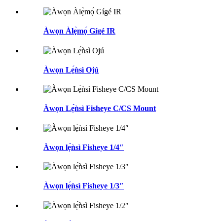
Àwọn Àlẹ̀mọ́ Gígé IR
Àwọn Lẹ́ǹsì Ojú
Àwọn Lẹ́ǹsì Fisheye C/CS Mount
Àwọn lẹ́ǹsì Fisheye 1/4″
Àwọn lẹ́ǹsì Fisheye 1/3″