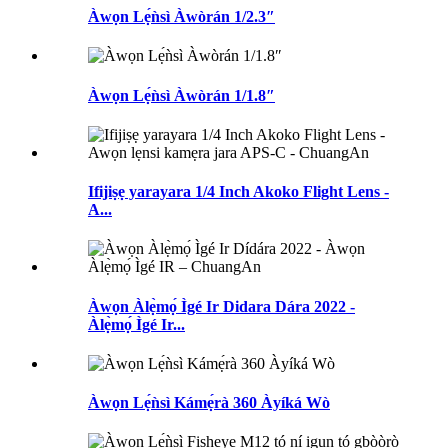
Àwọn Lẹ́ǹsì Àwòrán 1/2.3″
Àwọn Lẹ́ǹsì Àwòrán 1/1.8″
Ifijiṣẹ yarayara 1/4 Inch Akoko Flight Lens -
A...
Àwọn Àlẹ̀mọ́ Ìgé Ir Didara Dára 2022 -
Àlẹ̀mọ́ Ìgé Ir...
Àwọn Lẹ́ǹsì Kámẹ́rà 360 Àyíká Wò