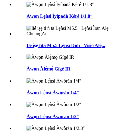
Àwọn Lẹ́ǹsì Ìyípadà Kéré 1/1.8″
Ilé iṣẹ́ títà M5.5 Lẹ́ǹsì Dídì - Visio Alẹ́...
Àwọn Àlẹ̀mọ́ Gígé IR
Àwọn Lẹ́ǹsì Àwòrán 1/4″
Àwọn Lẹ́ǹsì Àwòrán 1/2″