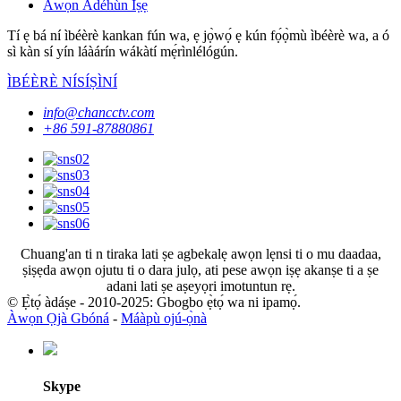
Àwọn Àdéhùn Iṣẹ́
Tí ẹ bá ní ìbéèrè kankan fún wa, ẹ jọ̀wọ́ ẹ kún fọ́ọ̀mù ìbéèrè wa, a ó
sì kàn sí yín láàárín wákàtí mẹ́rìnlélógún.
ÌBÉÈRÈ NÍSÍṢÌNÍ
info@chancctv.com
+86 591-87880861
Chuang'an ti n tiraka lati ṣe agbekalẹ awọn lẹnsi ti o mu daadaa,
ṣiṣẹda awọn ojutu ti o dara julọ, ati pese awọn iṣẹ akanṣe ti a ṣe
adani lati ṣe aṣeyọri imotuntun rẹ.
© Ẹ̀tọ́ àdáṣe - 2010-2025: Gbogbo ẹ̀tọ́ wa ni ipamọ́.
Àwọn Ọjà Gbóná
-
Máàpù ojú-ọ̀nà
Skype