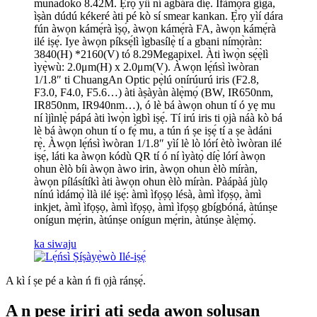
munadoko 8.42M. Ẹ̀rọ yìí ní agbára díẹ̀. Ìfàmọ́ra gíga,
ìṣàn dúdú kékeré àti pé kò sí smear kankan. Ẹ̀rọ yìí dára
fún àwọn kámẹ́rà ìṣọ́, àwọn kámẹ́rà FA, àwọn kámẹ́rà
ilé iṣẹ́. Iye àwọn píksẹ́lì ìgbasílẹ̀ tí a gbani nímọ̀ràn:
3840(H) *2160(V) tó 8.29Megapixel. Àti ìwọ̀n sẹ́ẹ̀lì
ìyẹ̀wù: 2.0μm(H) x 2.0μm(V). Àwọn lẹ́ńsì ìwòran
1/1.8″ ti ChuangAn Optic pẹ̀lú onírúurú iris (F2.8,
F3.0, F4.0, F5.6…) àti àṣàyàn àlẹ̀mọ́ (BW, IR650nm,
IR850nm, IR940nm…), ó lè bá àwọn ohun tí ó yẹ mu
ní ìjìnlẹ̀ pápá àti ìwọ̀n ìgbì iṣẹ́. Tí irú iris ti ọjà náà kò bá
lè bá àwọn ohun tí o fẹ́ mu, a tún ń ṣe iṣẹ́ tí a ṣe àdáni
rẹ̀. Àwọn lẹ́ńsì ìwòran 1/1.8″ yìí lè lò lórí ètò ìwòran ilé
iṣẹ́, láti ka àwọn kódù QR tí ó ní ìyàtọ̀ díẹ̀ lórí àwọn
ohun èlò bíi àwọn àwo irin, àwọn ohun èlò míràn,
àwọn pílásítíkì àti àwọn ohun èlò míràn. Pàápàá jùlọ
nínú ìdámọ̀ ìlà ilé iṣẹ́: àmì ìfọṣọ lésà, àmì ìfọṣọ, àmì
inkjet, àmì ìfọṣọ, àmì ìfọṣọ, àmì ìfọṣọ gbígbóná, àtúnṣe
onígun mẹ́rin, àtúnṣe onígun mẹ́rin, àtúnṣe àlẹ̀mọ́.
ka siwaju
A kì í ṣe pé a kàn ń fi ọjà ránṣẹ́.
A n pese iriri ati ṣẹda awọn solusan