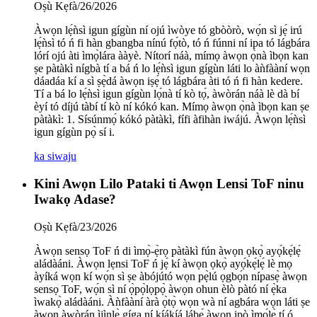
Oṣù Kẹfà/26/2026
Àwọn lẹ́ǹsì igun gígùn ní ojú ìwòye tó gbòòrò, wọ́n sì jẹ́ irú
lẹ́ǹsì tó ń fi hàn gbangba nínú fọ́tò, tó ń fúnni ní ipa tó lágbára
lórí ojú àti ìmọ̀lára ààyè. Nítorí náà, mímọ àwọn ọ̀nà ìbọn kan
ṣe pàtàkì nígbà tí a bá ń lo lẹ́ǹsì igun gígùn láti lo àǹfààní wọn
dáadáa kí a sì ṣẹ̀dá àwọn iṣẹ́ tó lágbára àti tó ń fi hàn kedere.
Tí a bá lo lẹ́ǹsì igun gígùn lọ́nà tí kò tọ́, àwòrán náà lè dà bí
èyí tó díjú tàbí tí kò ní kókó kan. Mímọ àwọn ọ̀nà ìbọn kan ṣe
pàtàkì: 1. Sísúnmọ́ kókó pàtàkì, fífi àfihàn iwájú. Àwọn lẹ́ǹsì
igun gígùn pọ̀ sí i.
ka siwaju
Kini Awọn Lilo Pataki ti Awọn Lensi ToF ninu
Iwakọ Adase?
Oṣù Kẹfà/23/2026
Àwọn sensọ ToF ń di ìmọ̀-ẹ̀rọ pàtàkì fún àwọn ọkọ̀ ayọ́kẹ́lẹ́
aládàáni. Àwọn lẹnsi ToF ń jẹ́ kí àwọn ọkọ̀ ayọ́kẹ́lẹ́ lè mọ
àyíká wọn kí wọ́n sì ṣe àbójútó wọn pẹ̀lú ọgbọ́n nípasẹ̀ àwọn
sensọ ToF, wọ́n sì ní ọ̀pọ̀lọpọ̀ àwọn ohun èlò pàtó ní ẹ̀ka
ìwakọ̀ aládàáni. Àǹfààní àrà ọ̀tọ̀ wọn wà ní agbára wọn láti ṣe
àwọn àwòrán ìjìnlẹ̀ gíga ní kíákíá lábẹ́ àwọn ipò ìmọ́lẹ̀ tí ó