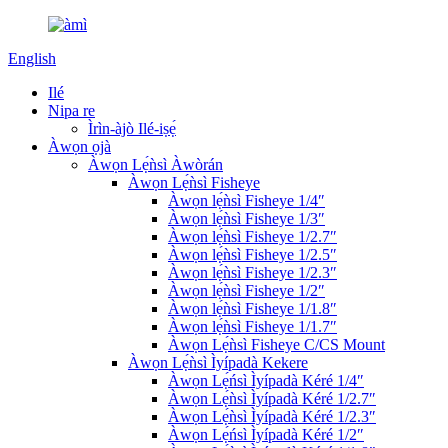
English
Ilé
Nipa re
Ìrìn-àjò Ilé-iṣẹ́
Àwọn ọjà
Àwọn Lẹ́ǹsì Àwòrán
Àwọn Lẹ́ǹsì Fisheye
Àwọn lẹ́ǹsì Fisheye 1/4″
Àwọn lẹ́ǹsì Fisheye 1/3″
Àwọn lẹ́ǹsì Fisheye 1/2.7″
Àwọn lẹ́ǹsì Fisheye 1/2.5″
Àwọn lẹ́ǹsì Fisheye 1/2.3″
Àwọn lẹ́ǹsì Fisheye 1/2″
Àwọn lẹ́ǹsì Fisheye 1/1.8″
Àwọn lẹ́ǹsì Fisheye 1/1.7″
Àwọn Lẹ́ǹsì Fisheye C/CS Mount
Àwọn Lẹ́ǹsì Ìyípadà Kekere
Àwọn Lẹ́ńsì Ìyípadà Kéré 1/4″
Àwọn Lẹ́ǹsì Ìyípadà Kéré 1/2.7″
Àwọn Lẹ́ǹsì Ìyípadà Kéré 1/2.3″
Àwọn Lẹ́ńsì Ìyípadà Kéré 1/2″