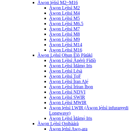
Àwọn lẹ́ńsì M2~M16
Àwọn Lẹ́ǹsì M2
Àwọn Lẹ́ǹsì M4
Àwọn Lẹ́ǹsì M5
Àwọn Lẹ́ǹsì M6.5
Àwọn Lẹ́ǹsì M7
Àwọn Lẹ́ǹsì M8
Àwọn Lẹ́ǹsì M9
Àwọn Lẹ́ǹsì M14
Àwọn Lẹ́ǹsì M16
Àwọn Lẹ́ǹsì Ohun Èlò Pàtàkì
Àwọn Lẹ́ǹsì Àpérò Fídíò
Àwọn Lẹ́ǹsì Ìdámọ̀ Iris
Àwọn Lẹ́ńsì Lésà
Àwọn Lẹ́ǹsì ToF
Àwọn Lẹ́ǹsì Ìran Alẹ́
Àwọn Lẹ́ǹsì Ìríran Ìbọn
Àwọn Lẹ́ǹsì NDVI
Àwọn Lẹ́ǹsì SWIR
Àwọn Lẹ́ǹsì MWIR
Àwọn lẹ́ńsì LWIR (Àwọn lẹ́ńsì infurarẹẹdi
Longwave)
Àwọn Lẹ́ǹsì Ìdámọ̀ Iris
Àwọn Lẹ́ǹsì Oníbàárà
Àwọn lẹ́ńsì Awọ-ara