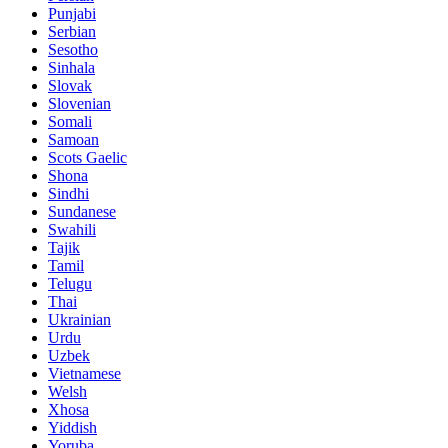
Punjabi
Serbian
Sesotho
Sinhala
Slovak
Slovenian
Somali
Samoan
Scots Gaelic
Shona
Sindhi
Sundanese
Swahili
Tajik
Tamil
Telugu
Thai
Ukrainian
Urdu
Uzbek
Vietnamese
Welsh
Xhosa
Yiddish
Yoruba