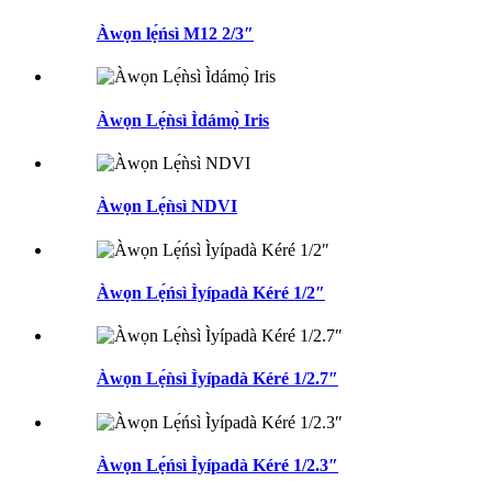
Àwọn lẹ́ńsì M12 2/3″
Àwọn Lẹ́ǹsì Ìdámọ̀ Iris
Àwọn Lẹ́ǹsì NDVI
Àwọn Lẹ́ńsì Ìyípadà Kéré 1/2″
Àwọn Lẹ́ǹsì Ìyípadà Kéré 1/2.7″
Àwọn Lẹ́ńsì Ìyípadà Kéré 1/2.3″