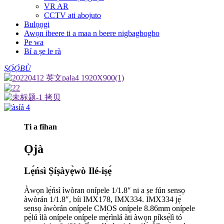
VR AR
CCTV ati abojuto
Bulọọgi
Awọn ibeere ti a maa n beere nigbagbogbo
Pe wa
Bí a ṣe le rà
ṢỌ́Ọ̀BÙ
Ti a fihan
Ọjà
Lẹ́ńsì Ṣíṣàyẹ̀wò Ilé-iṣẹ́
Àwọn lẹ́ńsì ìwòran onípele 1/1.8″ ni a ṣe fún sensọ
àwòrán 1/1.8″, bíi IMX178, IMX334. IMX334 jẹ́
sensọ àwòrán onípele CMOS onípele 8.86mm onípele
pẹ̀lú ìlà onípele onípele mẹ́rìnlá àti àwọn píksẹ́lì tó