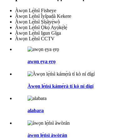
Àwọn Lẹ́ǹsì Fisheye
Àwọn Lẹ́ǹsì Ìyípadà Kekere
Àwọn Lẹ́ǹsì Ṣíṣàyẹ̀wò
Àwọn Lẹ́ńsì Ọkọ̀ Ayọ́kẹ́lẹ́
Àwọn Lẹ́ǹsì Igun Gíga
Àwọn Lẹ́ǹsì CCTV
awọn ẹya ẹrọ
Àwọn lẹ́ńsì kámẹ́rà tí kò ní dígí
alabara
àwọn lẹ́ńsì àwòrán