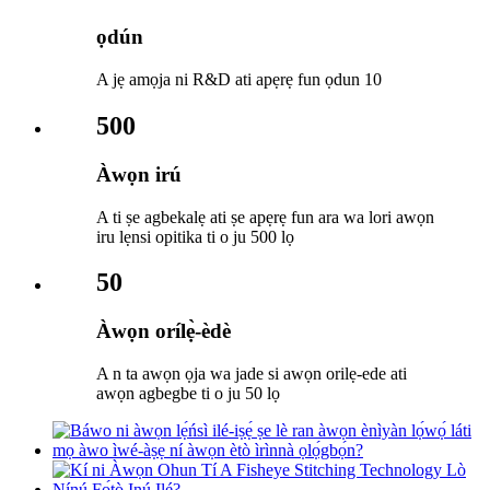
ọdún
A jẹ amọja ni R&D ati apẹrẹ fun ọdun 10
500
Àwọn irú
A ti ṣe agbekalẹ ati ṣe apẹrẹ fun ara wa lori awọn
iru lẹnsi opitika ti o ju 500 lọ
50
Àwọn orílẹ̀-èdè
A n ta awọn ọja wa jade si awọn orilẹ-ede ati
awọn agbegbe ti o ju 50 lọ