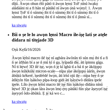
díjú. Àwọn ohun èlò pàtó ti àwọn lẹnsi ToF nínú ìwakọ̀
aládàáni ni a fi hàn ní pàtàkì ní àwọn ọ̀nà wọ̀nyí: 1. Àwọn
lẹnsi ToF tí ó súnmọ́ ibi tí ó súnmọ́ ibi tí ó súnmọ́ ibi tí ó
súnmọ́ ibi tí ó súnmọ́ ibi tí ó súnmọ́ ibi tí ó jìnnà sí...
ka siwaju
Bii o ṣe le lo awọn lẹnsi Macro ile-iṣẹ lati ṣe atẹle
didara ni titẹjade 3D
Oṣù Kẹfà/16/2026
Àwọn lẹ́ńsì macro ilé iṣẹ́ ní agbára àwòrán tó sún mọ́ ibi tí a fi
ń ṣe àfihàn bí a ṣe ń mú kí ó ga, ìyípadà díẹ̀, àti ìpinnu gíga.
Ní ti ìtẹ̀wé 3D ilé iṣẹ́, wọ́n ń jẹ́ kí ìgbà tí a bá ń ṣe àkójọpọ̀
àwọn kúlẹ̀kúlẹ̀ micron-scale—nípa ṣíṣe àkójọpọ̀ àárín, àwọn
àbùkù kékeré, ìṣedéédé ìwọ̀n, àti ìrísí ojú ilẹ̀—nípa bẹ́ẹ̀ ń ṣe
àtìlẹ́yìn fún ìṣàkóso pípa-loop gidi àti ìṣàyẹ̀wò dídára ipele
ipele. Lílo àwọn lẹ́ńsì macro ilé iṣẹ́ fún ìṣàkóṣo dídára nínú
ìtẹ̀wé 3D jẹ́ ọ̀kan lára ​​àwọn ìmọ̀ ẹ̀rọ pàtàkì fún ṣíṣe àṣeyọrí iṣẹ́
àṣeyọrí òdo-àbùkù. Ẹ jẹ́ ká wo c...
ka siwaju