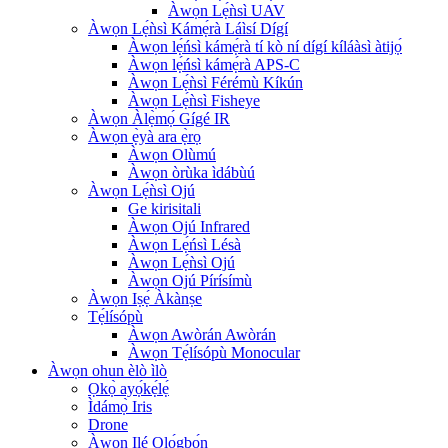
Àwọn Lẹ́ǹsì UAV
Àwọn Lẹ́ǹsì Kámẹ́rà Láìsí Dígí
Àwọn lẹ́ńsì kámẹ́rà tí kò ní dígí kíláàsì àtijọ́
Àwọn lẹ́ńsì kámẹ́rà APS-C
Àwọn Lẹ́ǹsì Férémù Kíkún
Àwọn Lẹ́ǹsì Fisheye
Àwọn Àlẹ̀mọ́ Gígé IR
Àwọn ẹ̀yà ara ẹ̀rọ
Àwọn Olùmú
Àwọn òrùka ìdábùú
Àwọn Lẹ́ǹsì Ojú
Ge kirisitali
Àwọn Ojú Infrared
Àwọn Lẹ́ńsì Lésà
Àwọn Lẹ́ǹsì Ojú
Àwọn Ojú Pírísímù
Àwọn Iṣẹ́ Àkànṣe
Tẹ́lísópù
Àwọn Awòrán Awòrán
Àwọn Tẹ́lísópù Monocular
Àwọn ohun èlò ìlò
Ọkọ̀ ayọ́kẹ́lẹ́
Ìdámọ̀ Iris
Drone
Àwọn Ilé Ọlọ́gbọ́n