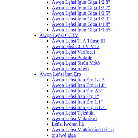
Àwọn Lẹ́ǹsì Ìgun Gíga 1/2.8″
Àwọn Lẹ́ǹsì Ìgun Gíga 1/2.7″
Àwọn Lẹ́ǹsì Ìgun Gíga 1/2.5″
Àwọn Lẹ́ǹsì Ìgun Gíga 1/2.3”
Àwọn Lẹ́ǹsì Ìgun Gíga 1/1.8″
Àwọn Lẹ́ǹsì Ìgun Gíga 1/1.55″
Àwọn Lẹ́ǹsì CCTV
Àwọn Lẹ́ǹsì Tí A Túnṣe IR
Àwọn lẹ́ǹsì CCTV M12
Àwọn Lẹ́ǹsì Varifocal
Àwọn Lẹ́ǹsì Pinhole
Àwọn Lẹ́ńsì Sísún Mọ́tò
Àwọn Lẹ́ǹsì Ìràwọ̀
Àwọn Lẹ́ńsì Ìran Ẹ̀rọ
Àwọn Lẹ́ńsì Ìran Ẹ̀rọ 1/2.3″
Àwọn Lẹ́ńsì Ìran Ẹ̀rọ 1/1.8″
Àwọn Lẹ́ńsì Ìran Ẹ̀rọ 2/3″
Àwọn Lẹ́ǹsì Ìran Ẹ̀rọ 1″
Àwọn Lẹ́ǹsì Ìran Ẹ̀rọ 1.1″
Àwọn Lẹ́ńsì Ìran Ẹ̀rọ 1/1.7″
Àwọn Lẹ́ǹsì Tẹ́lẹ́ńtìkì
Àwọn Lẹ́ǹsì Mákrókró
Lẹ́ńsì Ìwòran Ìlà
Àwọn Lẹ́ǹsì Maikírósípù Ilé Iṣẹ́
ojú ìwé gíga