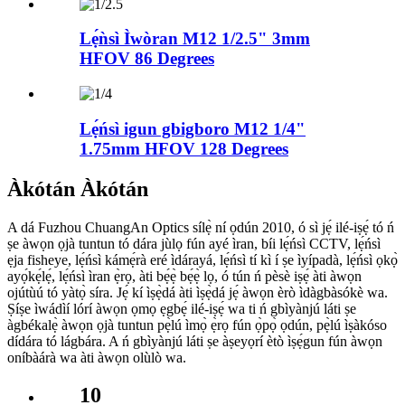
Lẹ́ǹsì Ìwòran M12 1/2.5" 3mm
HFOV 86 Degrees
Lẹ́ńsì igun gbigboro M12 1/4"
1.75mm HFOV 128 Degrees
Àkótán Àkótán
A dá Fuzhou ChuangAn Optics sílẹ̀ ní ọdún 2010, ó sì jẹ́ ilé-iṣẹ́ tó ń
ṣe àwọn ọjà tuntun tó dára jùlọ fún ayé ìran, bíi lẹ́ńsì CCTV, lẹ́ńsì
ẹja fisheye, lẹ́ńsì kámẹ́rà eré ìdárayá, lẹ́ńsì tí kì í ṣe ìyípadà, lẹ́ńsì ọkọ̀
ayọ́kẹ́lẹ́, lẹ́ńsì ìran ẹ̀rọ, àti bẹ́ẹ̀ bẹ́ẹ̀ lọ, ó tún ń pèsè iṣẹ́ àti àwọn
ojútùú tó yàtọ̀ síra. Jẹ́ kí ìṣẹ̀dá àti ìṣẹ̀dá jẹ́ àwọn èrò ìdàgbàsókè wa.
Ṣíṣe ìwádìí lórí àwọn ọmọ ẹgbẹ́ ilé-iṣẹ́ wa ti ń gbìyànjú láti ṣe
àgbékalẹ̀ àwọn ọjà tuntun pẹ̀lú ìmọ̀ ẹ̀rọ fún ọ̀pọ̀ ọdún, pẹ̀lú ìṣàkóso
dídára tó lágbára. A ń gbìyànjú láti ṣe àṣeyọrí ètò ìṣẹ́gun fún àwọn
oníbàárà wa àti àwọn olùlò wa.
10