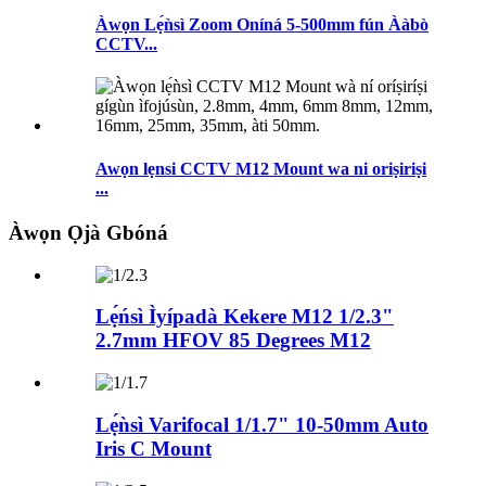
Àwọn Lẹ́ǹsì Zoom Oníná 5-500mm fún Ààbò
CCTV...
Awọn lẹnsi CCTV M12 Mount wa ni oriṣiriṣi
...
Àwọn Ọjà Gbóná
Lẹ́ńsì Ìyípadà Kekere M12 1/2.3"
2.7mm HFOV 85 Degrees M12
Lẹ́ǹsì Varifocal 1/1.7" 10-50mm Auto
Iris C Mount