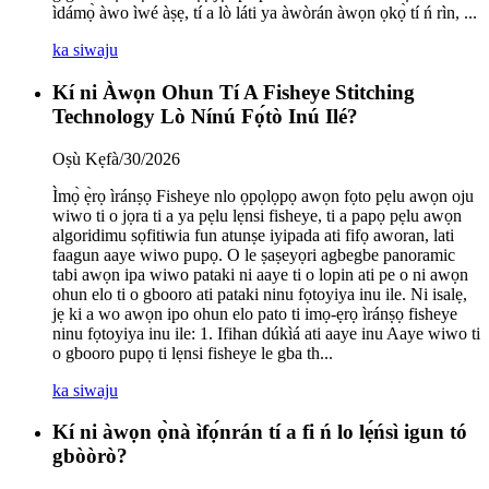
ìdámọ̀ àwo ìwé àṣẹ, tí a lò láti ya àwòrán àwọn ọkọ̀ tí ń rìn, ...
ka siwaju
Kí ni Àwọn Ohun Tí A Fisheye Stitching
Technology Lò Nínú Fọ́tò Inú Ilé?
Oṣù Kẹfà/30/2026
Ìmọ̀ ẹ̀rọ ìránṣọ Fisheye nlo ọpọlọpọ awọn fọto pẹlu awọn oju
wiwo ti o jọra ti a ya pẹlu lẹnsi fisheye, ti a papọ pẹlu awọn
algoridimu sọfitiwia fun atunṣe iyipada ati fifọ aworan, lati
faagun aaye wiwo pupọ. O le ṣaṣeyọri agbegbe panoramic
tabi awọn ipa wiwo pataki ni aaye ti o lopin ati pe o ni awọn
ohun elo ti o gbooro ati pataki ninu fọtoyiya inu ile. Ni isalẹ,
jẹ ki a wo awọn ipo ohun elo pato ti imọ-ẹrọ ìránṣọ fisheye
ninu fọtoyiya inu ile: 1. Ifihan dúkìá ati aaye inu Aaye wiwo ti
o gbooro pupọ ti lẹnsi fisheye le gba th...
ka siwaju
Kí ni àwọn ọ̀nà ìfọ́nrán tí a fi ń lo lẹ́ńsì igun tó
gbòòrò?