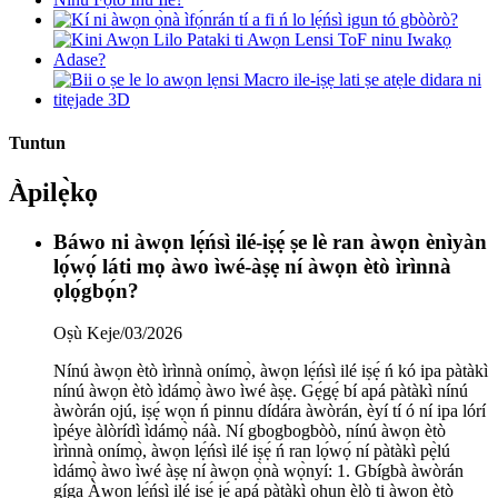
Tuntun
Àpilẹ̀kọ
Báwo ni àwọn lẹ́ńsì ilé-iṣẹ́ ṣe lè ran àwọn ènìyàn
lọ́wọ́ láti mọ àwo ìwé-àṣẹ ní àwọn ètò ìrìnnà
ọlọ́gbọ́n?
Oṣù Keje/03/2026
Nínú àwọn ètò ìrìnnà onímọ̀, àwọn lẹ́ńsì ilé iṣẹ́ ń kó ipa pàtàkì
nínú àwọn ètò ìdámọ̀ àwo ìwé àṣẹ. Gẹ́gẹ́ bí apá pàtàkì nínú
àwòrán ojú, iṣẹ́ wọn ń pinnu dídára àwòrán, èyí tí ó ní ipa lórí
ìpéye àlòrídì ìdámọ̀ náà. Ní gbogbogbòò, nínú àwọn ètò
ìrìnnà onímọ̀, àwọn lẹ́ńsì ilé iṣẹ́ ń ran lọ́wọ́ ní pàtàkì pẹ̀lú
ìdámọ̀ àwo ìwé àṣẹ ní àwọn ọ̀nà wọ̀nyí: 1. Gbígbà àwòrán
gíga Àwọn lẹ́ńsì ilé iṣẹ́ jẹ́ apá pàtàkì ohun èlò ti àwọn ètò