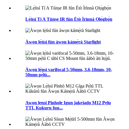
Lẹ́ǹsì Tí A Túnṣe IR fún Ètò Ìrìnnà Ọlọ́gbọ́n
Àwọn lẹ́ńsì fún àwọn kámẹ́rà Starlight
Àwọn lẹ́nsì varifocal 5-50mm, 3.6-18mm, 10-
50mm pẹ̀lú...
Awọn lẹnsi Pinhole Igun jakejado M12 Pẹlu
TTL Kukuru fun...