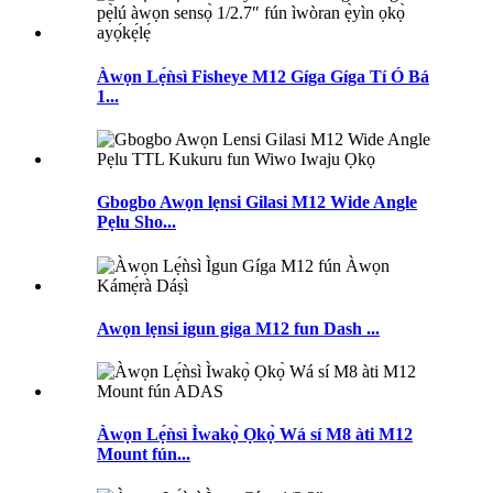
Àwọn Lẹ́ǹsì Fisheye M12 Gíga Gíga Tí Ó Bá
1...
Gbogbo Awọn lẹnsi Gilasi M12 Wide Angle
Pẹlu Sho...
Awọn lẹnsi igun giga M12 fun Dash ...
Àwọn Lẹ́ǹsì Ìwakọ̀ Ọkọ̀ Wá sí M8 àti M12
Mount fún...