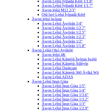
Àwọn Lẹ́ǹsì Ìyípadà Kéré 1/1.8″
Àwọn Lẹ́ǹsì Ìyípadà Kéré 1/1.7″
Àwọn lẹ́ńsì M12 2/3″
Ojú ìwé Lẹ́ńsì Ìyípadà Kéré
Àwọn lẹ́ńsì ìwòran
Àwọn Lẹ́ǹsì Àwòrán 1/4″
Àwọn Lẹ́ǹsì Àwòrán 1/2.7″
Àwọn Lẹ́ǹsì Àwòrán 1/2.5″
Àwọn Lẹ́ǹsì Àwòrán 1/2.3″
Àwọn Lẹ́ǹsì Àwòrán 1/2″
Àwọn Lẹ́ǹsì Àwòrán 1/1.8″
Àwọn Lẹ́ńsì Ọkọ̀ Ayọ́kẹ́lẹ́
Àwọn lẹ́ńsì 4K
Àwọn Lẹ́ǹsì Kámẹ́rà Ìwòran Iwájú
Àwọn Lẹ́ǹsì Kámẹ́rà Àtìlẹ́yìn
Àwọn Lẹ́ǹsì Dashcam
Àwọn Lẹ́ǹsì Kámẹ́rà 360 Àyíká Wò
Àwọn Lẹ́ǹsì ADAS
Àwọn Lẹ́ǹsì Igun Gíga
Àwọn Lẹ́ǹsì Ìgun Gíga 1/5″
Àwọn Lẹ́ǹsì Ìgun Gíga 1/4″
Àwọn Lẹ́ǹsì Ìgun Gíga 1/3.6″
Àwọn Lẹ́ǹsì Ìgun Gíga 1/3.2″
Àwọn Lẹ́ǹsì Ìgun Gíga 1/3″
Àwọn Lẹ́ǹsì Ìgun Gíga 1/2.9″