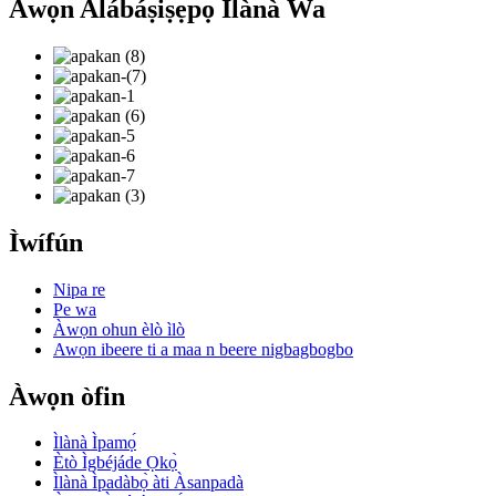
Àwọn Alábáṣiṣẹpọ̀ Ìlànà Wa
Ìwífún
Nipa re
Pe wa
Àwọn ohun èlò ìlò
Awọn ibeere ti a maa n beere nigbagbogbo
Àwọn òfin
Ìlànà Ìpamọ́
Ètò Ìgbéjáde Ọkọ̀
Ìlànà Ìpadàbọ̀ àti Àsanpadà