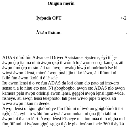
Onígun mẹ́rin
Ìyípadà OPT
<-2
Àìsàn ìbátan.
ADAS dúró fún Advanced Driver Assistance Systems, èyí tí í ṣe
àwọn ẹ̀rọ itanna nínú àwọn ọkọ̀ tí wọ́n ń lo àwọn sensọ̀, kámẹ́rà, àti
àwọn ìmọ̀ ẹ̀rọ míràn láti ran àwọn awakọ̀ lọ́wọ́ ní onírúurú iṣẹ́ bíi
wíwá àwọn ìdènà, mímú àwọn ọ̀nà jíjìn tí kò léwu, àti fífúnni ní
ìkìlọ̀ fún àwọn ìkọlù tí ó lè ṣẹlẹ̀.
Iru awọn lẹnsi ti o yẹ fun ADAS da lori ohun elo pato ati imọ-ẹrọ
sensọ ti a lo ninu eto naa. Ni gbogbogbo, awọn eto ADAS nlo awọn
kamẹra pẹlu awọn oriṣiriṣi awọn lẹnsi, gẹgẹbi awọn lẹnsi igun-wide,
fisheye, ati awọn lẹnsi telephoto, lati pese wiwo pipe ti ayika ati
wiwa awọn nkan ni deede.
Àwọn lẹ́ńsì onígun gbòòrò yẹ fún fífúnni ní ìwòran gbígbòòrò ti ibi
ìṣẹ̀lẹ̀ náà, èyí tí ó wúlò fún wíwá àwọn nǹkan ní ọ̀nà jíjìn tàbí ní
àwọn ibi tí a kò lè rí. Àwọn lẹ́ńsì Fisheye ni a tún máa ń lò nígbà míì
fún fífúnni ní ìwòran gígùn-gíga tí ó lè gba ìwòran ìpele 360 ​​ti àyíká