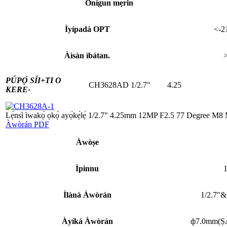
Onígun mẹ́rin
Ìyípadà OPT
<-2
Àìsàn ìbátan.
PÚPỌ̀ SÍI+
TI O
CH3628AD
1/2.7"
4.25
KERE-
Lẹ́nsì ìwakọ̀ ọkọ̀ ayọ́kẹ́lẹ́ 1/2.7" 4.25mm 12MP F2.5 77 Degree M
Àwòrán PDF
Àwòṣe
Ìpinnu
Ìlànà Àwòrán
1/2.7″&
Àyíká Àwòrán
ф7.0mm(