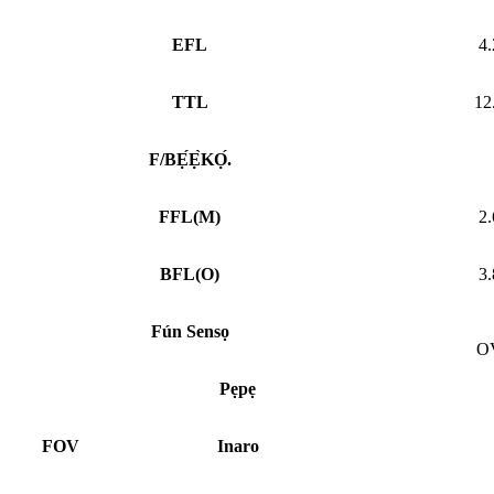
EFL
4
TTL
12
F/BẸ́Ẹ̀KỌ́.
FFL
(
M)
2
BFL
(
O)
3
Fún Sensọ
O
Pẹpẹ
FOV
Inaro