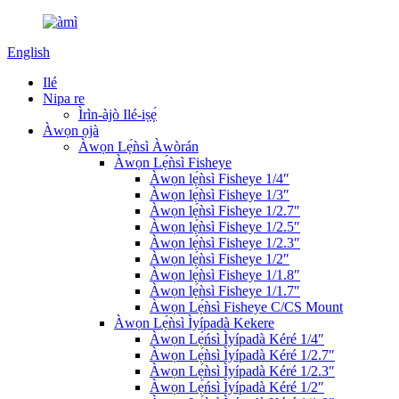
English
Ilé
Nipa re
Ìrìn-àjò Ilé-iṣẹ́
Àwọn ọjà
Àwọn Lẹ́ǹsì Àwòrán
Àwọn Lẹ́ǹsì Fisheye
Àwọn lẹ́ǹsì Fisheye 1/4″
Àwọn lẹ́ǹsì Fisheye 1/3″
Àwọn lẹ́ǹsì Fisheye 1/2.7″
Àwọn lẹ́ǹsì Fisheye 1/2.5″
Àwọn lẹ́ǹsì Fisheye 1/2.3″
Àwọn lẹ́ǹsì Fisheye 1/2″
Àwọn lẹ́ǹsì Fisheye 1/1.8″
Àwọn lẹ́ǹsì Fisheye 1/1.7″
Àwọn Lẹ́ǹsì Fisheye C/CS Mount
Àwọn Lẹ́ǹsì Ìyípadà Kekere
Àwọn Lẹ́ńsì Ìyípadà Kéré 1/4″
Àwọn Lẹ́ǹsì Ìyípadà Kéré 1/2.7″
Àwọn Lẹ́ǹsì Ìyípadà Kéré 1/2.3″
Àwọn Lẹ́ńsì Ìyípadà Kéré 1/2″