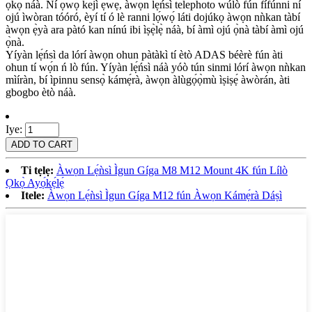
ọkọ̀ náà. Ní ọwọ́ kejì ẹ̀wẹ̀, àwọn lẹ́ńsì telephoto wúlò fún fífúnni ní
ojú ìwòran tóóró, èyí tí ó lè ranni lọ́wọ́ láti dojúkọ àwọn nǹkan tàbí
àwọn ẹ̀yà ara pàtó kan nínú ibi ìṣẹ̀lẹ̀ náà, bí àmì ojú ọ̀nà tàbí àmì ojú
ọ̀nà.
Yíyàn lẹ́ńsì da lórí àwọn ohun pàtàkì tí ètò ADAS béèrè fún àti
ohun tí wọ́n ń lò fún. Yíyàn lẹ́ńsì náà yóò tún sinmi lórí àwọn nǹkan
mìíràn, bí ìpinnu sensọ̀ kámẹ́rà, àwọn àlùgọ́ọ̀mù ìṣiṣẹ́ àwòrán, àti
gbogbo ètò náà.
Iye:
Ti tẹlẹ:
Àwọn Lẹ́ǹsì Ìgun Gíga M8 M12 Mount 4K fún Lílò
Ọkọ̀ Ayọ́kẹ́lẹ́
Itele:
Àwọn Lẹ́ǹsì Ìgun Gíga M12 fún Àwọn Kámẹ́rà Dáṣì