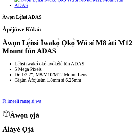
Àwọn Lẹ́ǹsì ADAS
Àpèjúwe Kókó:
Àwọn Lẹ́ǹsì Ìwakọ̀ Ọkọ̀ Wá sí M8 àti M12
Mount fún ADAS
Lẹ́ńsì ìwakọ̀ ọkọ̀ ayọ́kẹ́lẹ́ fún ADAS
5 Mega Pixels
Dé 1/2.7″, M8/M10/M12 Mount Lens
Gígùn Àfojúsùn 1.8mm sí 6.25mm
Fi imeeli ranṣẹ si wa
Àwọn ọjà
Àlàyé Ọjà