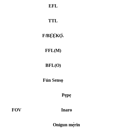
EFL
TTL
F/BẸ́Ẹ̀KỌ́.
FFL
(
M)
BFL
(
O)
Fún Sensọ
Pẹpẹ
FOV
Inaro
Onígun mẹ́rin