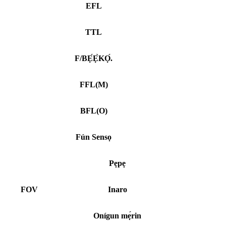
EFL
TTL
F/BẸ́Ẹ̀KỌ́.
FFL
(
M)
BFL
(
O)
Fún Sensọ
Pẹpẹ
FOV
Inaro
Onígun mẹ́rin