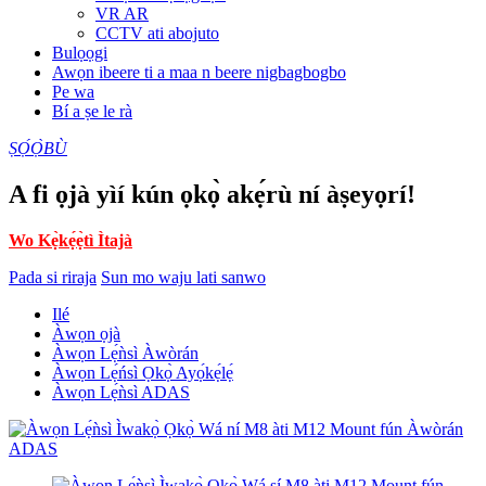
VR AR
CCTV ati abojuto
Bulọọgi
Awọn ibeere ti a maa n beere nigbagbogbo
Pe wa
Bí a ṣe le rà
ṢỌ́Ọ̀BÙ
A fi ọjà yìí kún ọkọ̀ akẹ́rù ní àṣeyọrí!
Wo Kẹ̀kẹ́ẹ̀tì Ìtajà
Pada si riraja
Sun mo waju lati sanwo
Ilé
Àwọn ọjà
Àwọn Lẹ́ǹsì Àwòrán
Àwọn Lẹ́ńsì Ọkọ̀ Ayọ́kẹ́lẹ́
Àwọn Lẹ́ǹsì ADAS