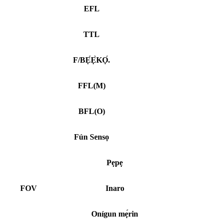
EFL
TTL
F/BẸ́Ẹ̀KỌ́.
FFL
(
M)
BFL
(
O)
Fún Sensọ
Pẹpẹ
FOV
Inaro
Onígun mẹ́rin