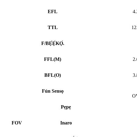
EFL
4
TTL
12
F/BẸ́Ẹ̀KỌ́.
FFL
(
M)
2
BFL
(
O)
3
Fún Sensọ
O
Pẹpẹ
FOV
Inaro