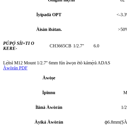
Ìyípadà OPT
<-3.
Àìsàn ìbátan.
>50
PÚPỌ̀ SÍI+
TI O
CH3665CB
1/2.7"
6.0
KERE-
Lẹ́ǹsì M12 Mount 1/2.7'' 6mm fún àwọn ètò kámẹ́rà ADAS
Àwòrán PDF
Àwòṣe
Ìpinnu
M
Ìlànà Àwòrán
1/2
Àyíká Àwòrán
ф6.8mm(Ṣ