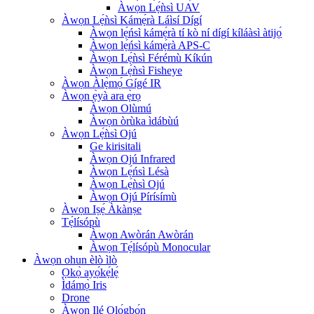
Àwọn Lẹ́ǹsì UAV
Àwọn Lẹ́ǹsì Kámẹ́rà Láìsí Dígí
Àwọn lẹ́ńsì kámẹ́rà tí kò ní dígí kíláàsì àtijọ́
Àwọn lẹ́ńsì kámẹ́rà APS-C
Àwọn Lẹ́ǹsì Férémù Kíkún
Àwọn Lẹ́ǹsì Fisheye
Àwọn Àlẹ̀mọ́ Gígé IR
Àwọn ẹ̀yà ara ẹ̀rọ
Àwọn Olùmú
Àwọn òrùka ìdábùú
Àwọn Lẹ́ǹsì Ojú
Ge kirisitali
Àwọn Ojú Infrared
Àwọn Lẹ́ńsì Lésà
Àwọn Lẹ́ǹsì Ojú
Àwọn Ojú Pírísímù
Àwọn Iṣẹ́ Àkànṣe
Tẹ́lísópù
Àwọn Awòrán Awòrán
Àwọn Tẹ́lísópù Monocular
Àwọn ohun èlò ìlò
Ọkọ̀ ayọ́kẹ́lẹ́
Ìdámọ̀ Iris
Drone
Àwọn Ilé Ọlọ́gbọ́n