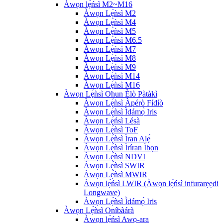
Àwọn lẹ́ńsì M2~M16
Àwọn Lẹ́ǹsì M2
Àwọn Lẹ́ǹsì M4
Àwọn Lẹ́ǹsì M5
Àwọn Lẹ́ǹsì M6.5
Àwọn Lẹ́ǹsì M7
Àwọn Lẹ́ǹsì M8
Àwọn Lẹ́ǹsì M9
Àwọn Lẹ́ǹsì M14
Àwọn Lẹ́ǹsì M16
Àwọn Lẹ́ǹsì Ohun Èlò Pàtàkì
Àwọn Lẹ́ǹsì Àpérò Fídíò
Àwọn Lẹ́ǹsì Ìdámọ̀ Iris
Àwọn Lẹ́ńsì Lésà
Àwọn Lẹ́ǹsì ToF
Àwọn Lẹ́ǹsì Ìran Alẹ́
Àwọn Lẹ́ǹsì Ìríran Ìbọn
Àwọn Lẹ́ǹsì NDVI
Àwọn Lẹ́ǹsì SWIR
Àwọn Lẹ́ǹsì MWIR
Àwọn lẹ́ńsì LWIR (Àwọn lẹ́ńsì infurarẹẹdi
Longwave)
Àwọn Lẹ́ǹsì Ìdámọ̀ Iris
Àwọn Lẹ́ǹsì Oníbàárà
Àwọn lẹ́ńsì Awọ-ara