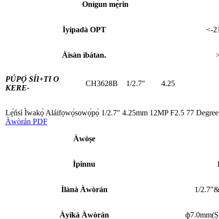
Onígun mẹ́rin
Ìyípadà OPT
<-2
Àìsàn ìbátan.
PÚPỌ̀ SÍI+
TI O
CH3628B
1/2.7"
4.25
KERE-
Lẹ́ńsì Ìwakọ̀ Aláifọwọ́sowọ́pọ̀ 1/2.7" 4.25mm 12MP F2.5 77 Degr
Àwòrán PDF
Àwòṣe
Ìpinnu
Ìlànà Àwòrán
1/2.7″
Àyíká Àwòrán
ф7.0mm(