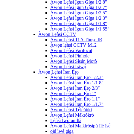
Àwọn Lẹ́ǹsì Ìgun Gíga 1/2.8″
Àwọn Lẹ́ǹsì Ìgun Gíga 1/2.7″
Àwọn Lẹ́ǹsì Ìgun Gíga 1/2.5″
Àwọn Lẹ́ǹsì Ìgun Gíga 1/2.3”
Àwọn Lẹ́ǹsì Ìgun Gíga 1/1.8″
Àwọn Lẹ́ǹsì Ìgun Gíga 1/1.55″
Àwọn Lẹ́ǹsì CCTV
Àwọn Lẹ́ǹsì Tí A Túnṣe IR
Àwọn lẹ́ǹsì CCTV M12
Àwọn Lẹ́ǹsì Varifocal
Àwọn Lẹ́ǹsì Pinhole
Àwọn Lẹ́ńsì Sísún Mọ́tò
Àwọn Lẹ́ǹsì Ìràwọ̀
Àwọn Lẹ́ńsì Ìran Ẹ̀rọ
Àwọn Lẹ́ńsì Ìran Ẹ̀rọ 1/2.3″
Àwọn Lẹ́ńsì Ìran Ẹ̀rọ 1/1.8″
Àwọn Lẹ́ńsì Ìran Ẹ̀rọ 2/3″
Àwọn Lẹ́ǹsì Ìran Ẹ̀rọ 1″
Àwọn Lẹ́ǹsì Ìran Ẹ̀rọ 1.1″
Àwọn Lẹ́ńsì Ìran Ẹ̀rọ 1/1.7″
Àwọn Lẹ́ǹsì Tẹ́lẹ́ńtìkì
Àwọn Lẹ́ǹsì Mákrókró
Lẹ́ńsì Ìwòran Ìlà
Àwọn Lẹ́ǹsì Maikírósípù Ilé Iṣẹ́
ojú ìwé gíga