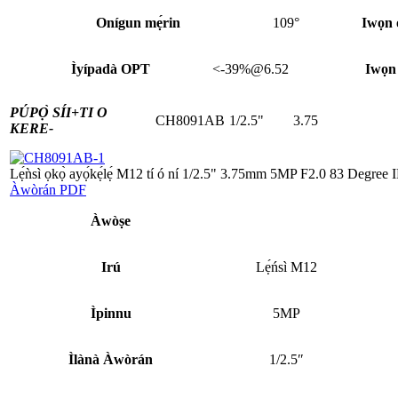
Onígun mẹ́rin
109°
Iwọn o
Ìyípadà OPT
<-39%@6.52
Iwọn
PÚPỌ̀ SÍI+
TI O
CH8091AB
1/2.5"
3.75
KERE-
Lẹ́ǹsì ọkọ̀ ayọ́kẹ́lẹ́ M12 tí ó ní 1/2.5" 3.75mm 5MP F2.0 83 Degre
Àwòrán PDF
Àwòṣe
Irú
Lẹ́ńsì M12
Ìpinnu
5MP
Ìlànà Àwòrán
1/2.5″