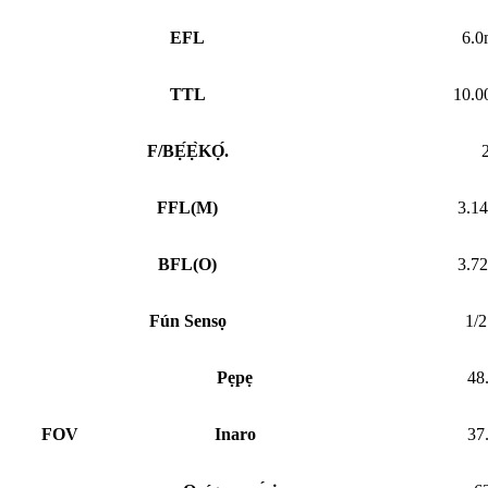
EFL
6.
TTL
10.
F/BẸ́Ẹ̀KỌ́.
FFL
(
M)
3.1
BFL
(
O)
3.7
Fún Sensọ
1/2
Pẹpẹ
48
FOV
Inaro
37