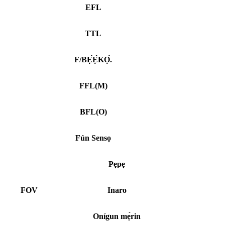
EFL
TTL
F/BẸ́Ẹ̀KỌ́.
FFL
(
M)
BFL
(
O)
Fún Sensọ
Pẹpẹ
FOV
Inaro
Onígun mẹ́rin