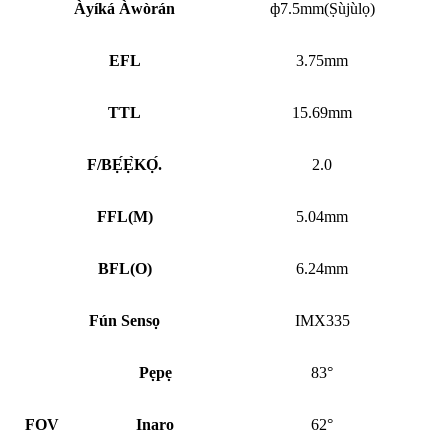
Àyíká Àwòrán
ф7.5mm(Ṣùjùlọ)
EFL
3.75mm
TTL
15.69mm
F/BẸ́Ẹ̀KỌ́.
2.0
FFL
(
M)
5.04mm
BFL
(
O)
6.24mm
Fún Sensọ
IMX335
Pẹpẹ
83°
FOV
Inaro
62°