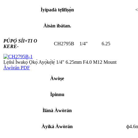
Ìyípadà tẹlifíṣọ̀n
<
Àìsàn ìbátan.
PÚPỌ̀ SÍI+
TI O
CH2795B
1/4"
6.25
KERE-
Lẹ́ńsì Ìwakọ̀ Ọkọ̀ Ayọ́kẹ́lẹ́ 1/4" 6.25mm F4.0 M12 Mount
Àwòrán PDF
Àwòṣe
Ìpinnu
Ìlànà Àwòrán
Àyíká Àwòrán
ф4.6