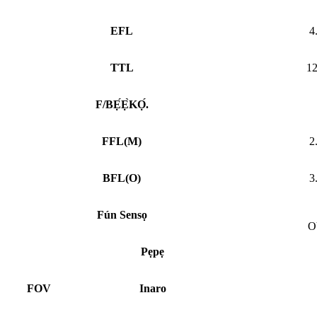
EFL
4
TTL
1
F/BẸ́Ẹ̀KỌ́.
FFL
(
M)
2
BFL
(
O)
3
Fún Sensọ
O
Pẹpẹ
FOV
Inaro