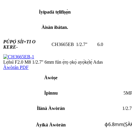
Ìyípadà tẹlifíṣọ̀n
Àìsàn ìbátan.
PÚPỌ̀ SÍI+
TI O
CH3665EB
1/2.7"
6.0
KERE-
Lẹ́ǹsì F2.0 M8 1/2.7'' 6mm fún ẹ̀rọ ọkọ̀ ayọ́kẹ́lẹ́ Adas
Àwòrán PDF
Àwòṣe
Ìpinnu
5M
Ìlànà Àwòrán
1/2.7
ф6.8mm(ṢÀ
Àyíká Àwòrán