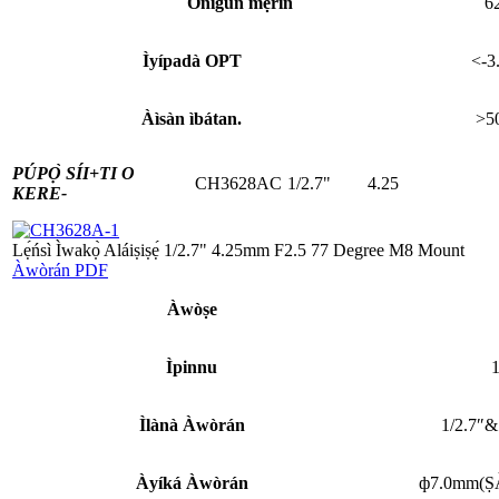
Onígun mẹ́rin
6
Ìyípadà OPT
<-3
Àìsàn ìbátan.
>5
PÚPỌ̀ SÍI+
TI O
CH3628AC
1/2.7"
4.25
KERE-
Lẹ́ńsì Ìwakọ̀ Aláiṣiṣẹ́ 1/2.7" 4.25mm F2.5 77 Degree M8 Mount
Àwòrán PDF
Àwòṣe
Ìpinnu
Ìlànà Àwòrán
1/2.7″&
Àyíká Àwòrán
ф7.0mm(