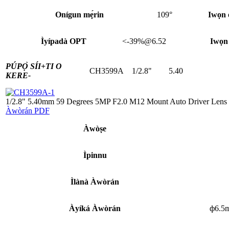
Onígun mẹ́rin
109°
Iwọn o
Ìyípadà OPT
<-39%@6.52
Iwọn
PÚPỌ̀ SÍI+
TI O
CH3599A
1/2.8"
5.40
KERE-
1/2.8" 5.40mm 59 Degrees 5MP F2.0 M12 Mount Auto Driver Lens
Àwòrán PDF
Àwòṣe
Ìpinnu
Ìlànà Àwòrán
Àyíká Àwòrán
ф6.5