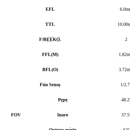
EFL
6.0m
TTL
10.00
F/BẸ́Ẹ̀KỌ́.
2
FFL
(
M)
1.82
BFL
(
O)
3.72
Fún Sensọ
1/2.7
Pẹpẹ
48.2
FOV
Inaro
37.5
Onígun mẹ́rin
62°