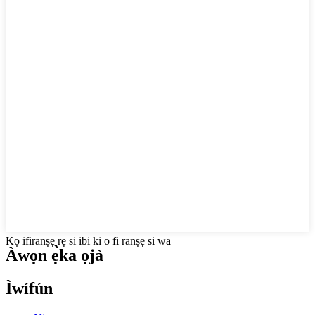
Kọ ifiranṣẹ rẹ si ibi ki o fi ranṣẹ si wa
Àwọn ẹ̀ka ọjà
Ìwífún