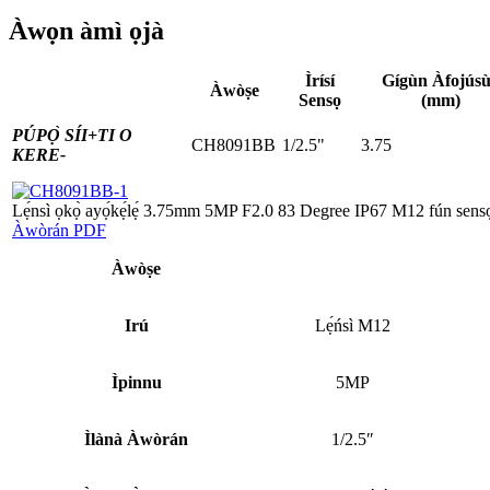
Àwọn àmì ọjà
Ìrísí
Gígùn Àfojús
Àwòṣe
Sensọ
(mm)
PÚPỌ̀ SÍI+
TI O
CH8091BB
1/2.5"
3.75
KERE-
Lẹ́nsì ọkọ̀ ayọ́kẹ́lẹ́ 3.75mm 5MP F2.0 83 Degree IP67 M12 fún sens
Àwòrán PDF
Àwòṣe
Irú
Lẹ́ńsì M12
Ìpinnu
5MP
Ìlànà Àwòrán
1/2.5″