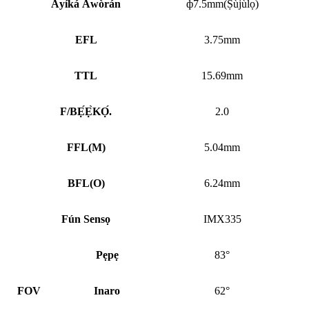
Àyíká Àwòrán
ф7.5mm(Ṣùjùlọ)
EFL
3.75mm
TTL
15.69mm
F/BẸ́Ẹ̀KỌ́.
2.0
FFL
(
M)
5.04mm
BFL
(
O)
6.24mm
Fún Sensọ
IMX335
Pẹpẹ
83°
FOV
Inaro
62°