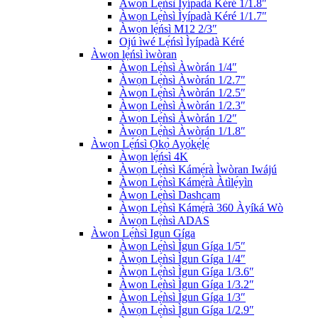
Àwọn Lẹ́ǹsì Ìyípadà Kéré 1/1.8″
Àwọn Lẹ́ǹsì Ìyípadà Kéré 1/1.7″
Àwọn lẹ́ńsì M12 2/3″
Ojú ìwé Lẹ́ńsì Ìyípadà Kéré
Àwọn lẹ́ńsì ìwòran
Àwọn Lẹ́ǹsì Àwòrán 1/4″
Àwọn Lẹ́ǹsì Àwòrán 1/2.7″
Àwọn Lẹ́ǹsì Àwòrán 1/2.5″
Àwọn Lẹ́ǹsì Àwòrán 1/2.3″
Àwọn Lẹ́ǹsì Àwòrán 1/2″
Àwọn Lẹ́ǹsì Àwòrán 1/1.8″
Àwọn Lẹ́ńsì Ọkọ̀ Ayọ́kẹ́lẹ́
Àwọn lẹ́ńsì 4K
Àwọn Lẹ́ǹsì Kámẹ́rà Ìwòran Iwájú
Àwọn Lẹ́ǹsì Kámẹ́rà Àtìlẹ́yìn
Àwọn Lẹ́ǹsì Dashcam
Àwọn Lẹ́ǹsì Kámẹ́rà 360 Àyíká Wò
Àwọn Lẹ́ǹsì ADAS
Àwọn Lẹ́ǹsì Igun Gíga
Àwọn Lẹ́ǹsì Ìgun Gíga 1/5″
Àwọn Lẹ́ǹsì Ìgun Gíga 1/4″
Àwọn Lẹ́ǹsì Ìgun Gíga 1/3.6″
Àwọn Lẹ́ǹsì Ìgun Gíga 1/3.2″
Àwọn Lẹ́ǹsì Ìgun Gíga 1/3″
Àwọn Lẹ́ǹsì Ìgun Gíga 1/2.9″