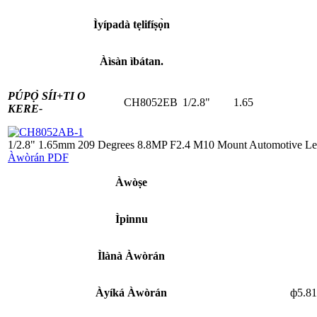
Ìyípadà tẹlifíṣọ̀n
Àìsàn ìbátan.
PÚPỌ̀ SÍI+
TI O
CH8052EB
1/2.8"
1.65
KERE-
1/2.8" 1.65mm 209 Degrees 8.8MP F2.4 M10 Mount Automotive Le
Àwòrán PDF
Àwòṣe
Ìpinnu
Ìlànà Àwòrán
Àyíká Àwòrán
ф5.8