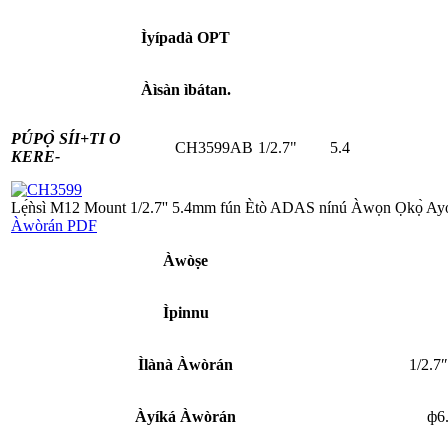
Ìyípadà OPT
Àìsàn ìbátan.
PÚPỌ̀ SÍI+
TI O
CH3599AB
1/2.7"
5.4
KERE-
Lẹ́ǹsì M12 Mount 1/2.7'' 5.4mm fún Ètò ADAS nínú Àwọn Ọkọ̀ Ayọ́k
Àwòrán PDF
Àwòṣe
Ìpinnu
Ìlànà Àwòrán
1/2.7
Àyíká Àwòrán
ф6