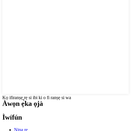
Kọ ifiranṣẹ rẹ si ibi ki o fi ranṣẹ si wa
Àwọn ẹ̀ka ọjà
Ìwífún
Nipa re