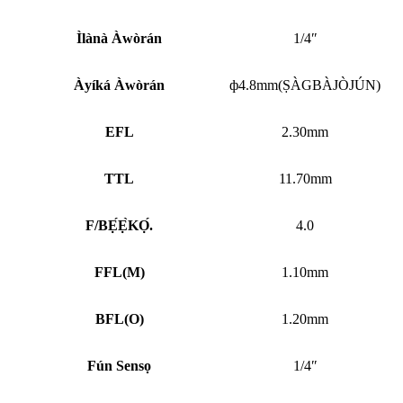
Ìlànà Àwòrán
1/4″
Àyíká Àwòrán
ф4.8mm(ṢÀGBÀJÒJÚN)
EFL
2.30mm
TTL
11.70mm
F/BẸ́Ẹ̀KỌ́.
4.0
FFL
(
M)
1.10mm
BFL
(
O)
1.20mm
Fún Sensọ
1/4″