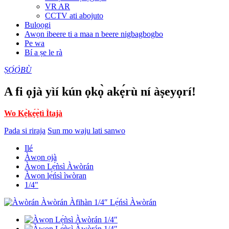
VR AR
CCTV ati abojuto
Bulọọgi
Awọn ibeere ti a maa n beere nigbagbogbo
Pe wa
Bí a ṣe le rà
ṢỌ́Ọ̀BÙ
A fi ọjà yìí kún ọkọ̀ akẹ́rù ní àṣeyọrí!
Wo Kẹ̀kẹ́ẹ̀tì Ìtajà
Pada si riraja
Sun mo waju lati sanwo
Ilé
Àwọn ọjà
Àwọn Lẹ́ǹsì Àwòrán
Àwọn lẹ́ńsì ìwòran
1/4"