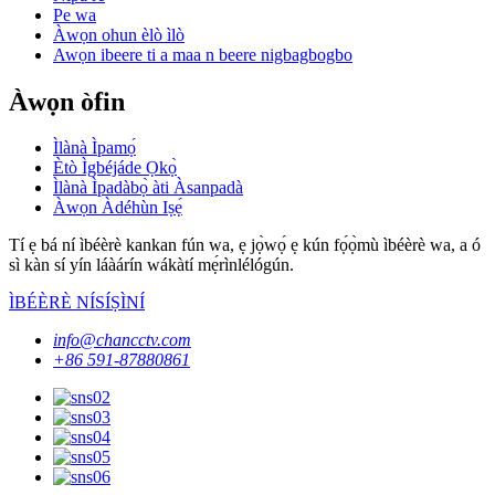
Pe wa
Àwọn ohun èlò ìlò
Awọn ibeere ti a maa n beere nigbagbogbo
Àwọn òfin
Ìlànà Ìpamọ́
Ètò Ìgbéjáde Ọkọ̀
Ìlànà Ìpadàbọ̀ àti Àsanpadà
Àwọn Àdéhùn Iṣẹ́
Tí ẹ bá ní ìbéèrè kankan fún wa, ẹ jọ̀wọ́ ẹ kún fọ́ọ̀mù ìbéèrè wa, a ó
sì kàn sí yín láàárín wákàtí mẹ́rìnlélógún.
ÌBÉÈRÈ NÍSÍṢÌNÍ
info@chancctv.com
+86 591-87880861