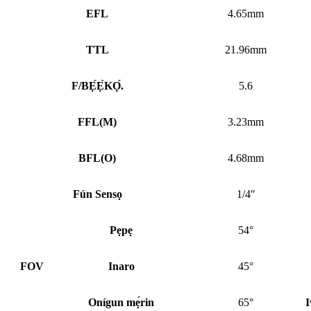
EFL
4.65mm
TTL
21.96mm
F/BẸ́Ẹ̀KỌ́.
5.6
FFL
(
M)
3.23mm
BFL
(
O)
4.68mm
Fún Sensọ
1/4″
Pẹpẹ
54°
FOV
Inaro
45°
Onígun mẹ́rin
65°
I