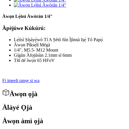
Àwọn Lẹ́ǹsì Àwòrán 1/4″
Àpèjúwe Kúkúrú:
Lẹ́ńsì Ṣíṣàyẹ̀wò Tí A Ṣètò fún Ìjìnnà Iṣẹ́ Tó Papọ̀
Àwọn Píksẹ́lì Mégà
1/4″, M5.5- M12 Mount
Gígùn Àfojúsùn 2.1mm sí 6mm
Títí dé ìwọ̀n 65 HFoV
Fi imeeli ranṣẹ si wa
Àwọn ọjà
Àlàyé Ọjà
Àwọn àmì ọjà