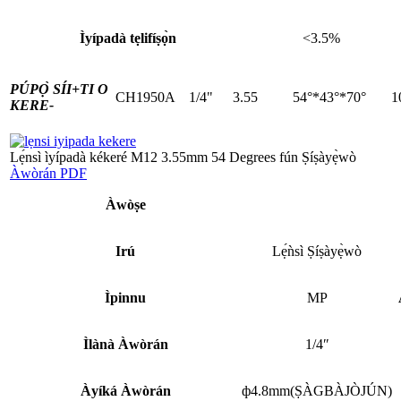
Ìyípadà tẹlifíṣọ̀n
<3.5%
PÚPỌ̀ SÍI+
TI O
CH1950A
1/4"
3.55
54°*43°*70°
1
KERE-
Lẹ́nsì ìyípadà kékeré M12 3.55mm 54 Degrees fún Ṣíṣàyẹ̀wò
Àwòrán PDF
Àwòṣe
Irú
Lẹ́ǹsì Ṣíṣàyẹ̀wò
Ìpinnu
MP
Ìlànà Àwòrán
1/4″
Àyíká Àwòrán
ф4.8mm(ṢÀGBÀJÒJÚN)