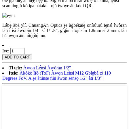
olè jíjà díẹ̀, àti bẹ́ẹ̀ bẹ́ẹ̀ lọ. Nígbà tí a bá ń sanwó ẹ̀rọ itanna, lẹ́ńsì
scanning ń kó ipa pàtàkì—ojú ìwòye àti kódì QR.
Lábẹ́ àbá yìí, ChuangAn Optics ṣe àgbékalẹ̀ onírúurú lẹ́nsì ìwòran
láti ìrísí àwòrán 1/4” sí 1/1.8”, gígùn ìfojúsùn 1.8mm sí 25mm, láti
bá àwọn àìní ọ̀tọ̀ọ̀tọ̀ mu.
Iye:
Ti tẹlẹ:
Àwọn Lẹ́ǹsì Àwòrán 1/2″
Itele:
Àkókò Ìfò (ToF) Àwọn Lẹ́ǹsì M12 Gbígbà tó 110
Degrees FoV, A ṣe àtúnṣe fún àwọn sensọ̀ 1/2″ àti 1/3″