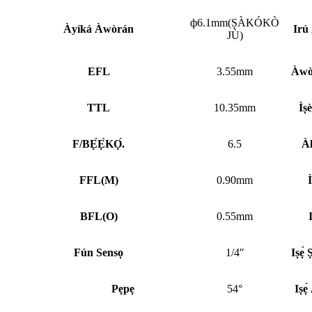
ф6.1mm(ṢÀKÓKÒ
Àyíká Àwòrán
Irú
JÙ)
EFL
3.55mm
Àwò
TTL
10.35mm
Ìṣè
F/BẸ́Ẹ̀KỌ́.
6.5
Àl
FFL
(
M)
0.90mm
BFL
(
O)
0.55mm
I
Fún Sensọ
1/4″
Iṣẹ́ 
Pẹpẹ
54°
Iṣẹ