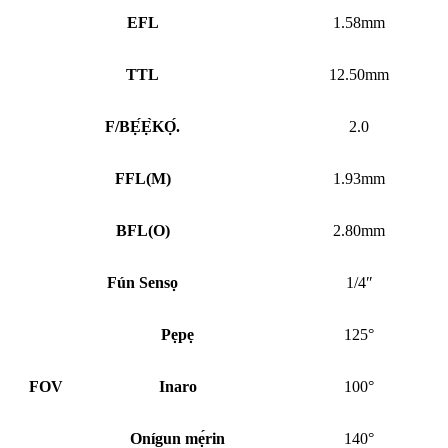
EFL
1.58mm
TTL
12.50mm
F/BẸ́Ẹ̀KỌ́.
2.0
FFL
(
M)
1.93mm
BFL
(
O)
2.80mm
Fún Sensọ
1/4″
Pẹpẹ
125°
FOV
Inaro
100°
Onígun mẹ́rin
140°