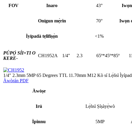
FOV
Inaro
43°
Iwọn 
Onígun mẹ́rin
70°
Iwọn 
Ìyípadà tẹlifíṣọ̀n
<1%
PÚPỌ̀ SÍI+
TI O
CH1952A
1/4"
2.3
65º*45º*85º
1
KERE-
1/4" 2.3mm 5MP 65 Degrees TTL 11.70mm M12 Kò sí Lẹ́ńsì Ìyípad
Àwòrán PDF
Àwòṣe
Irú
Lẹ́ǹsì Ṣíṣàyẹ̀wò
Ìpinnu
5MP