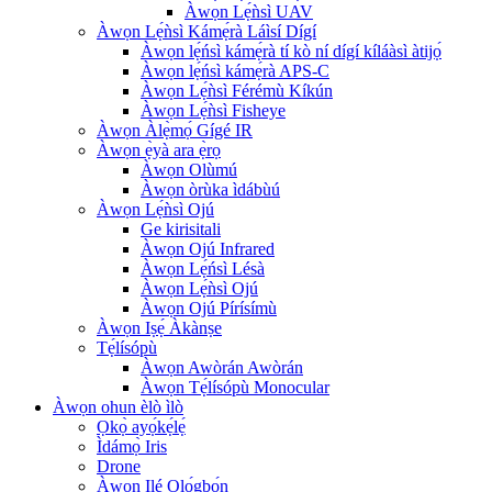
Àwọn Lẹ́ǹsì UAV
Àwọn Lẹ́ǹsì Kámẹ́rà Láìsí Dígí
Àwọn lẹ́ńsì kámẹ́rà tí kò ní dígí kíláàsì àtijọ́
Àwọn lẹ́ńsì kámẹ́rà APS-C
Àwọn Lẹ́ǹsì Férémù Kíkún
Àwọn Lẹ́ǹsì Fisheye
Àwọn Àlẹ̀mọ́ Gígé IR
Àwọn ẹ̀yà ara ẹ̀rọ
Àwọn Olùmú
Àwọn òrùka ìdábùú
Àwọn Lẹ́ǹsì Ojú
Ge kirisitali
Àwọn Ojú Infrared
Àwọn Lẹ́ńsì Lésà
Àwọn Lẹ́ǹsì Ojú
Àwọn Ojú Pírísímù
Àwọn Iṣẹ́ Àkànṣe
Tẹ́lísópù
Àwọn Awòrán Awòrán
Àwọn Tẹ́lísópù Monocular
Àwọn ohun èlò ìlò
Ọkọ̀ ayọ́kẹ́lẹ́
Ìdámọ̀ Iris
Drone
Àwọn Ilé Ọlọ́gbọ́n