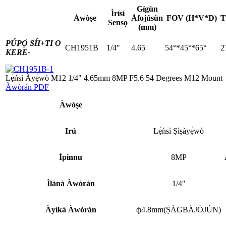
Gígùn
Ìrísí
Àwòṣe
Àfojúsùn
FOV (H*V*D)
T
Sensọ
(mm)
PÚPỌ̀ SÍI+
TI O
CH1951B
1/4"
4.65
54°*45°*65°
2
KERE-
Lẹ́ńsì Àyẹ̀wò M12 1/4" 4.65mm 8MP F5.6 54 Degrees M12 Mount
Àwòrán PDF
Àwòṣe
Irú
Lẹ́ǹsì Ṣíṣàyẹ̀wò
Ìpinnu
8MP
Ìlànà Àwòrán
1/4″
Àyíká Àwòrán
ф4.8mm(ṢÀGBÀJÒJÚN)