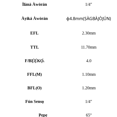
Ìlànà Àwòrán
1/4″
ф4.8mm(ṢÀGBÀJÒJÚN)
Àyíká Àwòrán
EFL
2.30mm
TTL
11.70mm
F/BẸ́Ẹ̀KỌ́.
4.0
FFL
(
M)
1.10mm
BFL
(
O)
1.20mm
Fún Sensọ
1/4″
Pẹpẹ
65°