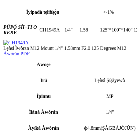
Ìyípadà tẹlifíṣọ̀n
<-1%
PÚPỌ̀ SÍI+
TI O
CH1949A
1/4"
1.58
125°*100°*140°
1
KERE-
Lẹ́ǹsì Ìwòran M12 Mount 1/4" 1.58mm F2.0 125 Degrees M12
Àwòrán PDF
Àwòṣe
Irú
Lẹ́ǹsì Ṣíṣàyẹ̀wò
Ìpinnu
MP
Ìlànà Àwòrán
1/4″
Àyíká Àwòrán
ф4.8mm(ṢÀGBÀJÒJÚN)