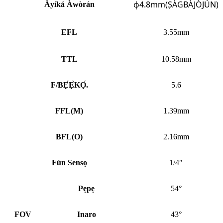
ф4.8mm(ṢÀGBÀJÒJÚN)
Àyíká Àwòrán
EFL
3.55mm
TTL
10.58mm
F/BẸ́Ẹ̀KỌ́.
5.6
FFL
(
M)
1.39mm
BFL
(
O)
2.16mm
Fún Sensọ
1/4″
Pẹpẹ
54°
FOV
Inaro
43°