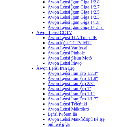
Àwọn Lẹ́ǹsì Ìgun Gíga 1/2.8″
Àwọn Lẹ́ǹsì Ìgun Gíga 1/2.7″
Àwọn Lẹ́ǹsì Ìgun Gíga 1/2.5″
Àwọn Lẹ́ǹsì Ìgun Gíga 1/2.3”
Àwọn Lẹ́ǹsì Ìgun Gíga 1/1.8″
Àwọn Lẹ́ǹsì Ìgun Gíga 1/1.55″
Àwọn Lẹ́ǹsì CCTV
Àwọn Lẹ́ǹsì Tí A Túnṣe IR
Àwọn lẹ́ǹsì CCTV M12
Àwọn Lẹ́ǹsì Varifocal
Àwọn Lẹ́ǹsì Pinhole
Àwọn Lẹ́ńsì Sísún Mọ́tò
Àwọn Lẹ́ǹsì Ìràwọ̀
Àwọn Lẹ́ńsì Ìran Ẹ̀rọ
Àwọn Lẹ́ńsì Ìran Ẹ̀rọ 1/2.3″
Àwọn Lẹ́ńsì Ìran Ẹ̀rọ 1/1.8″
Àwọn Lẹ́ńsì Ìran Ẹ̀rọ 2/3″
Àwọn Lẹ́ǹsì Ìran Ẹ̀rọ 1″
Àwọn Lẹ́ǹsì Ìran Ẹ̀rọ 1.1″
Àwọn Lẹ́ńsì Ìran Ẹ̀rọ 1/1.7″
Àwọn Lẹ́ǹsì Tẹ́lẹ́ńtìkì
Àwọn Lẹ́ǹsì Mákrókró
Lẹ́ńsì Ìwòran Ìlà
Àwọn Lẹ́ǹsì Maikírósípù Ilé Iṣẹ́
ojú ìwé gíga