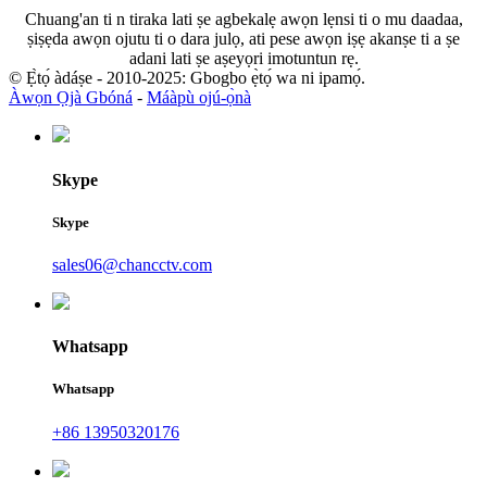
Chuang'an ti n tiraka lati ṣe agbekalẹ awọn lẹnsi ti o mu daadaa,
ṣiṣẹda awọn ojutu ti o dara julọ, ati pese awọn iṣẹ akanṣe ti a ṣe
adani lati ṣe aṣeyọri imotuntun rẹ.
© Ẹ̀tọ́ àdáṣe - 2010-2025: Gbogbo ẹ̀tọ́ wa ni ipamọ́.
Àwọn Ọjà Gbóná
-
Máàpù ojú-ọ̀nà
Skype
Skype
sales06@chancctv.com
Whatsapp
Whatsapp
+86 13950320176