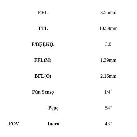
EFL
3.55mm
TTL
10.58mm
F/BẸ́Ẹ̀KỌ́.
3.0
FFL
(
M)
1.39mm
BFL
(
O)
2.16mm
Fún Sensọ
1/4″
Pẹpẹ
54°
FOV
Inaro
43°