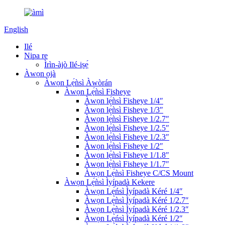
English
Ilé
Nipa re
Ìrìn-àjò Ilé-iṣẹ́
Àwọn ọjà
Àwọn Lẹ́ǹsì Àwòrán
Àwọn Lẹ́ǹsì Fisheye
Àwọn lẹ́ǹsì Fisheye 1/4″
Àwọn lẹ́ǹsì Fisheye 1/3″
Àwọn lẹ́ǹsì Fisheye 1/2.7″
Àwọn lẹ́ǹsì Fisheye 1/2.5″
Àwọn lẹ́ǹsì Fisheye 1/2.3″
Àwọn lẹ́ǹsì Fisheye 1/2″
Àwọn lẹ́ǹsì Fisheye 1/1.8″
Àwọn lẹ́ǹsì Fisheye 1/1.7″
Àwọn Lẹ́ǹsì Fisheye C/CS Mount
Àwọn Lẹ́ǹsì Ìyípadà Kekere
Àwọn Lẹ́ńsì Ìyípadà Kéré 1/4″
Àwọn Lẹ́ǹsì Ìyípadà Kéré 1/2.7″
Àwọn Lẹ́ǹsì Ìyípadà Kéré 1/2.3″
Àwọn Lẹ́ńsì Ìyípadà Kéré 1/2″