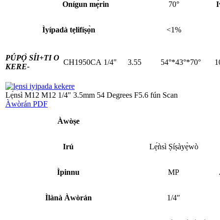
Onígun mẹ́rin
70°
I
Ìyípadà tẹlifíṣọ̀n
<1%
PÚPỌ̀ SÍI+
TI O
CH1950CA
1/4"
3.55
54°*43°*70°
1
KERE-
Lẹ́nsì M12 M12 1/4" 3.5mm 54 Degrees F5.6 fún Scan
Àwòrán PDF
Àwòṣe
Irú
Lẹ́ǹsì Ṣíṣàyẹ̀wò
Ìpinnu
MP
Ìlànà Àwòrán
1/4″