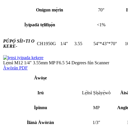
Onígun mẹ́rin
70°
Ìyípadà tẹlifíṣọ̀n
<1%
PÚPỌ̀ SÍI+
TI O
CH1950G
1/4"
3.55
54°*43°*70°
1
KERE-
Lẹ́nsì M12 1/4" 3.55mm MP F6.5 54 Degrees fún Scanner
Àwòrán PDF
Àwòṣe
Irú
Lẹ́ǹsì Ṣíṣàyẹ̀wò
Àìs
Ìpinnu
MP
Angle
Ìlànà Àwòrán
1/3″