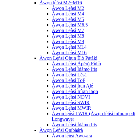
Àwọn lẹ́ńsì M2~M16
Àwọn Lẹ́ǹsì M2
Àwọn Lẹ́ǹsì M4
Àwọn Lẹ́ǹsì M5
Àwọn Lẹ́ǹsì M6.5
Àwọn Lẹ́ǹsì M7
Àwọn Lẹ́ǹsì M8
Àwọn Lẹ́ǹsì M9
Àwọn Lẹ́ǹsì M14
Àwọn Lẹ́ǹsì M16
Àwọn Lẹ́ǹsì Ohun Èlò Pàtàkì
Àwọn Lẹ́ǹsì Àpérò Fídíò
Àwọn Lẹ́ǹsì Ìdámọ̀ Iris
Àwọn Lẹ́ńsì Lésà
Àwọn Lẹ́ǹsì ToF
Àwọn Lẹ́ǹsì Ìran Alẹ́
Àwọn Lẹ́ǹsì Ìríran Ìbọn
Àwọn Lẹ́ǹsì NDVI
Àwọn Lẹ́ǹsì SWIR
Àwọn Lẹ́ǹsì MWIR
Àwọn lẹ́ńsì LWIR (Àwọn lẹ́ńsì infurarẹẹdi
Longwave)
Àwọn Lẹ́ǹsì Ìdámọ̀ Iris
Àwọn Lẹ́ǹsì Oníbàárà
Àwọn lẹ́ńsì Awọ-ara