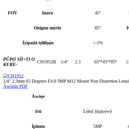
FOV
Inaro
45°
Onígun mẹ́rin
85°
I
Ìyípadà tẹlifíṣọ̀n
<-1%
PÚPỌ̀ SÍI+
TI O
CH1952B
1/4"
2.3
65º*45º*85º
1
KERE-
1/4" 2.3mm 65 Degrees F4.0 5MP M12 Mount Non Distortion Lensi
Àwòrán PDF
Àwòṣe
Irú
Lẹ́ǹsì Ṣíṣàyẹ̀wò
Ìpinnu
5MP