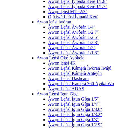
Àwọn Lẹ́ǹsì Ìyípadà Kéré 1/1.8″
Àwọn Lẹ́ǹsì Ìyípadà Kéré 1/1.7″
Àwọn lẹ́ńsì M12 2/3″
Ojú ìwé Lẹ́ńsì Ìyípadà Kéré
Àwọn lẹ́ńsì ìwòran
Àwọn Lẹ́ǹsì Àwòrán 1/4″
Àwọn Lẹ́ǹsì Àwòrán 1/2.7″
Àwọn Lẹ́ǹsì Àwòrán 1/2.5″
Àwọn Lẹ́ǹsì Àwòrán 1/2.3″
Àwọn Lẹ́ǹsì Àwòrán 1/2″
Àwọn Lẹ́ǹsì Àwòrán 1/1.8″
Àwọn Lẹ́ńsì Ọkọ̀ Ayọ́kẹ́lẹ́
Àwọn lẹ́ńsì 4K
Àwọn Lẹ́ǹsì Kámẹ́rà Ìwòran Iwájú
Àwọn Lẹ́ǹsì Kámẹ́rà Àtìlẹ́yìn
Àwọn Lẹ́ǹsì Dashcam
Àwọn Lẹ́ǹsì Kámẹ́rà 360 Àyíká Wò
Àwọn Lẹ́ǹsì ADAS
Àwọn Lẹ́ǹsì Igun Gíga
Àwọn Lẹ́ǹsì Ìgun Gíga 1/5″
Àwọn Lẹ́ǹsì Ìgun Gíga 1/4″
Àwọn Lẹ́ǹsì Ìgun Gíga 1/3.6″
Àwọn Lẹ́ǹsì Ìgun Gíga 1/3.2″
Àwọn Lẹ́ǹsì Ìgun Gíga 1/3″
Àwọn Lẹ́ǹsì Ìgun Gíga 1/2.9″