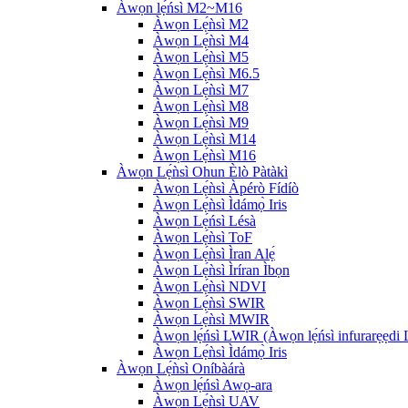
Àwọn lẹ́ńsì M2~M16
Àwọn Lẹ́ǹsì M2
Àwọn Lẹ́ǹsì M4
Àwọn Lẹ́ǹsì M5
Àwọn Lẹ́ǹsì M6.5
Àwọn Lẹ́ǹsì M7
Àwọn Lẹ́ǹsì M8
Àwọn Lẹ́ǹsì M9
Àwọn Lẹ́ǹsì M14
Àwọn Lẹ́ǹsì M16
Àwọn Lẹ́ǹsì Ohun Èlò Pàtàkì
Àwọn Lẹ́ǹsì Àpérò Fídíò
Àwọn Lẹ́ǹsì Ìdámọ̀ Iris
Àwọn Lẹ́ńsì Lésà
Àwọn Lẹ́ǹsì ToF
Àwọn Lẹ́ǹsì Ìran Alẹ́
Àwọn Lẹ́ǹsì Ìríran Ìbọn
Àwọn Lẹ́ǹsì NDVI
Àwọn Lẹ́ǹsì SWIR
Àwọn Lẹ́ǹsì MWIR
Àwọn lẹ́ńsì LWIR (Àwọn lẹ́ńsì infurarẹẹdi
Àwọn Lẹ́ǹsì Ìdámọ̀ Iris
Àwọn Lẹ́ǹsì Oníbàárà
Àwọn lẹ́ńsì Awọ-ara
Àwọn Lẹ́ǹsì UAV