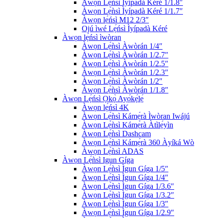
Àwọn Lẹ́ǹsì Ìyípadà Kéré 1/1.8″
Àwọn Lẹ́ǹsì Ìyípadà Kéré 1/1.7″
Àwọn lẹ́ńsì M12 2/3″
Ojú ìwé Lẹ́ńsì Ìyípadà Kéré
Àwọn lẹ́ńsì ìwòran
Àwọn Lẹ́ǹsì Àwòrán 1/4″
Àwọn Lẹ́ǹsì Àwòrán 1/2.7″
Àwọn Lẹ́ǹsì Àwòrán 1/2.5″
Àwọn Lẹ́ǹsì Àwòrán 1/2.3″
Àwọn Lẹ́ǹsì Àwòrán 1/2″
Àwọn Lẹ́ǹsì Àwòrán 1/1.8″
Àwọn Lẹ́ńsì Ọkọ̀ Ayọ́kẹ́lẹ́
Àwọn lẹ́ńsì 4K
Àwọn Lẹ́ǹsì Kámẹ́rà Ìwòran Iwájú
Àwọn Lẹ́ǹsì Kámẹ́rà Àtìlẹ́yìn
Àwọn Lẹ́ǹsì Dashcam
Àwọn Lẹ́ǹsì Kámẹ́rà 360 Àyíká Wò
Àwọn Lẹ́ǹsì ADAS
Àwọn Lẹ́ǹsì Igun Gíga
Àwọn Lẹ́ǹsì Ìgun Gíga 1/5″
Àwọn Lẹ́ǹsì Ìgun Gíga 1/4″
Àwọn Lẹ́ǹsì Ìgun Gíga 1/3.6″
Àwọn Lẹ́ǹsì Ìgun Gíga 1/3.2″
Àwọn Lẹ́ǹsì Ìgun Gíga 1/3″
Àwọn Lẹ́ǹsì Ìgun Gíga 1/2.9″