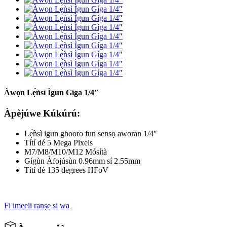
Àwọn Lẹ́ǹsì Ìgun Gíga 1/4″
Àpèjúwe Kúkúrú:
Lẹ́ǹsì igun gbooro fun sensọ aworan 1/4″
Títí dé 5 Mega Pixels
M7/M8/M10/M12 Mósítà
Gígùn Àfojúsùn 0.96mm sí 2.55mm
Títí dé 135 degrees HFoV
Fi imeeli ranṣẹ si wa