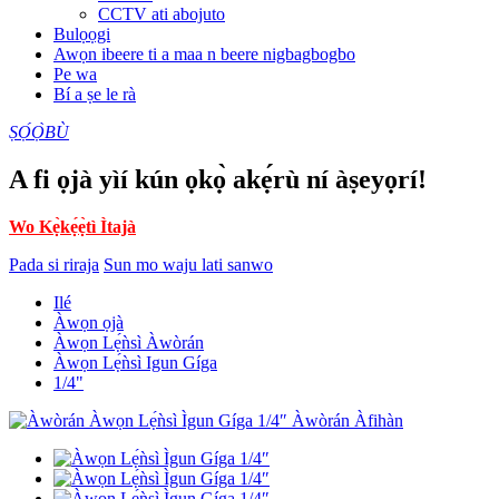
CCTV ati abojuto
Bulọọgi
Awọn ibeere ti a maa n beere nigbagbogbo
Pe wa
Bí a ṣe le rà
ṢỌ́Ọ̀BÙ
A fi ọjà yìí kún ọkọ̀ akẹ́rù ní àṣeyọrí!
Wo Kẹ̀kẹ́ẹ̀tì Ìtajà
Pada si riraja
Sun mo waju lati sanwo
Ilé
Àwọn ọjà
Àwọn Lẹ́ǹsì Àwòrán
Àwọn Lẹ́ǹsì Igun Gíga
1/4"