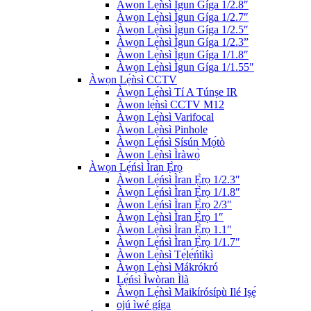
Àwọn Lẹ́ǹsì Ìgun Gíga 1/2.8″
Àwọn Lẹ́ǹsì Ìgun Gíga 1/2.7″
Àwọn Lẹ́ǹsì Ìgun Gíga 1/2.5″
Àwọn Lẹ́ǹsì Ìgun Gíga 1/2.3”
Àwọn Lẹ́ǹsì Ìgun Gíga 1/1.8″
Àwọn Lẹ́ǹsì Ìgun Gíga 1/1.55″
Àwọn Lẹ́ǹsì CCTV
Àwọn Lẹ́ǹsì Tí A Túnṣe IR
Àwọn lẹ́ǹsì CCTV M12
Àwọn Lẹ́ǹsì Varifocal
Àwọn Lẹ́ǹsì Pinhole
Àwọn Lẹ́ńsì Sísún Mọ́tò
Àwọn Lẹ́ǹsì Ìràwọ̀
Àwọn Lẹ́ńsì Ìran Ẹ̀rọ
Àwọn Lẹ́ńsì Ìran Ẹ̀rọ 1/2.3″
Àwọn Lẹ́ńsì Ìran Ẹ̀rọ 1/1.8″
Àwọn Lẹ́ńsì Ìran Ẹ̀rọ 2/3″
Àwọn Lẹ́ǹsì Ìran Ẹ̀rọ 1″
Àwọn Lẹ́ǹsì Ìran Ẹ̀rọ 1.1″
Àwọn Lẹ́ńsì Ìran Ẹ̀rọ 1/1.7″
Àwọn Lẹ́ǹsì Tẹ́lẹ́ńtìkì
Àwọn Lẹ́ǹsì Mákrókró
Lẹ́ńsì Ìwòran Ìlà
Àwọn Lẹ́ǹsì Maikírósípù Ilé Iṣẹ́
ojú ìwé gíga