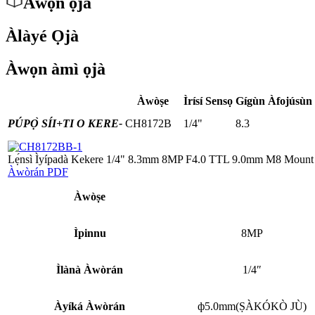
Àwọn ọjà
Àlàyé Ọjà
Àwọn àmì ọjà
Àwòṣe
Ìrísí Sensọ
Gígùn Àfojúsùn
PÚPỌ̀ SÍI+
TI O KERE-
CH8172B
1/4"
8.3
Lẹ́nsì Ìyípadà Kekere 1/4" 8.3mm 8MP F4.0 TTL 9.0mm M8 Mount W
Àwòrán PDF
Àwòṣe
Ìpinnu
8MP
Ìlànà Àwòrán
1/4″
Àyíká Àwòrán
ф5.0mm(ṢÀKÓKÒ JÙ)