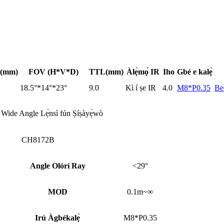
 (mm)
FOV (H*V*D)
TTL(mm)
Àlẹ̀mọ́ IR
Iho
Gbé e kalẹ̀
18.5°*14°*23°
9.0
Kì í ṣe IR
4.0
M8*P0.35
Be
ide Angle Lẹ́nsì fún Ṣíṣàyẹ̀wò
CH8172B
Angle Olórí Ray
<29°
MOD
0.1m~∞
Irú Àgbékalẹ̀
M8*P0.35