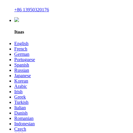
+86 13950320176
Itaas
English
French
German
Portuguese
Spanish
Russian
Japanese
Korean
Arabic
Irish
Greek
Turkish
Italian
Danish
Romanian
Indonesian
Czech