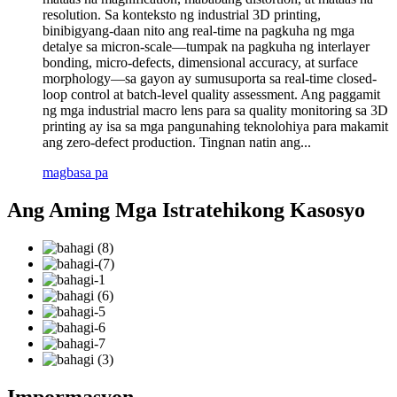
resolution. Sa konteksto ng industrial 3D printing,
binibigyang-daan nito ang real-time na pagkuha ng mga
detalye sa micron-scale—tumpak na pagkuha ng interlayer
bonding, micro-defects, dimensional accuracy, at surface
morphology—sa gayon ay sumusuporta sa real-time closed-
loop control at batch-level quality assessment. Ang paggamit
ng mga industrial macro lens para sa quality monitoring sa 3D
printing ay isa sa mga pangunahing teknolohiya para makamit
ang zero-defect production. Tingnan natin ang...
magbasa pa
Ang Aming Mga Istratehikong Kasosyo
Impormasyon