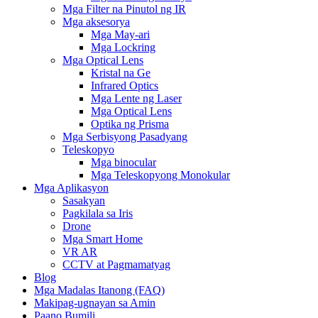
Mga Filter na Pinutol ng IR
Mga aksesorya
Mga May-ari
Mga Lockring
Mga Optical Lens
Kristal na Ge
Infrared Optics
Mga Lente ng Laser
Mga Optical Lens
Optika ng Prisma
Mga Serbisyong Pasadyang
Teleskopyo
Mga binocular
Mga Teleskopyong Monokular
Mga Aplikasyon
Sasakyan
Pagkilala sa Iris
Drone
Mga Smart Home
VR AR
CCTV at Pagmamatyag
Blog
Mga Madalas Itanong (FAQ)
Makipag-ugnayan sa Amin
Paano Bumili