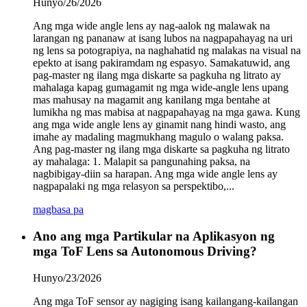
Hunyo/26/2026
Ang mga wide angle lens ay nag-aalok ng malawak na
larangan ng pananaw at isang lubos na nagpapahayag na uri
ng lens sa potograpiya, na naghahatid ng malakas na visual na
epekto at isang pakiramdam ng espasyo. Samakatuwid, ang
pag-master ng ilang mga diskarte sa pagkuha ng litrato ay
mahalaga kapag gumagamit ng mga wide-angle lens upang
mas mahusay na magamit ang kanilang mga bentahe at
lumikha ng mas mabisa at nagpapahayag na mga gawa. Kung
ang mga wide angle lens ay ginamit nang hindi wasto, ang
imahe ay madaling magmukhang magulo o walang paksa.
Ang pag-master ng ilang mga diskarte sa pagkuha ng litrato
ay mahalaga: 1. Malapit sa pangunahing paksa, na
nagbibigay-diin sa harapan. Ang mga wide angle lens ay
nagpapalaki ng mga relasyon sa perspektibo,...
magbasa pa
Ano ang mga Partikular na Aplikasyon ng
mga ToF Lens sa Autonomous Driving?
Hunyo/23/2026
Ang mga ToF sensor ay nagiging isang kailangang-kailangan