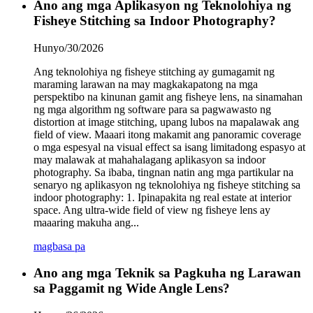
Ano ang mga Aplikasyon ng Teknolohiya ng
Fisheye Stitching sa Indoor Photography?
Hunyo/30/2026
Ang teknolohiya ng fisheye stitching ay gumagamit ng
maraming larawan na may magkakapatong na mga
perspektibo na kinunan gamit ang fisheye lens, na sinamahan
ng mga algorithm ng software para sa pagwawasto ng
distortion at image stitching, upang lubos na mapalawak ang
field of view. Maaari itong makamit ang panoramic coverage
o mga espesyal na visual effect sa isang limitadong espasyo at
may malawak at mahahalagang aplikasyon sa indoor
photography. Sa ibaba, tingnan natin ang mga partikular na
senaryo ng aplikasyon ng teknolohiya ng fisheye stitching sa
indoor photography: 1. Ipinapakita ng real estate at interior
space. Ang ultra-wide field of view ng fisheye lens ay
maaaring makuha ang...
magbasa pa
Ano ang mga Teknik sa Pagkuha ng Larawan
sa Paggamit ng Wide Angle Lens?