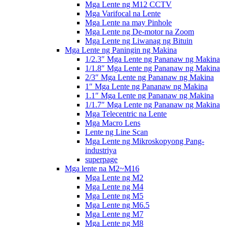
Mga Lente ng M12 CCTV
Mga Varifocal na Lente
Mga Lente na may Pinhole
Mga Lente ng De-motor na Zoom
Mga Lente ng Liwanag ng Bituin
Mga Lente ng Paningin ng Makina
1/2.3″ Mga Lente ng Pananaw ng Makina
1/1.8″ Mga Lente ng Pananaw ng Makina
2/3″ Mga Lente ng Pananaw ng Makina
1″ Mga Lente ng Pananaw ng Makina
1.1″ Mga Lente ng Pananaw ng Makina
1/1.7″ Mga Lente ng Pananaw ng Makina
Mga Telecentric na Lente
Mga Macro Lens
Lente ng Line Scan
Mga Lente ng Mikroskopyong Pang-
industriya
superpage
Mga lente na M2~M16
Mga Lente ng M2
Mga Lente ng M4
Mga Lente ng M5
Mga Lente ng M6.5
Mga Lente ng M7
Mga Lente ng M8