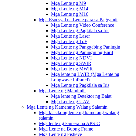
Mga Lente ng M9
Mga Lente ng M14
Mga Lente ng M16
Mga Espesyal na Lente para sa Paggamit
Mga Lente ng Video Conference
Mga Lente ng Pagkilala sa Iris
Mga Lente ng Laser
Mga Lente ng ToF
Mga Lente ng Panggabing Paningin
Mga Lente ng Paningin ng Baril
Mga Lente ng NDVI
Mga Lente ng SWIR
Mga Lente ng MWIR
Mga lente ng LWIR (Mga Lente ng
Longwave Infrared)
Mga Lente ng Pagkilala sa Iris
Mga Lente ng Mamimili
Mga lente ng Detektor ng Balat
Mga Lente ng UAV
Mga Lente ng Kamerang Walang Salamin
Mga klasikong lente ng kamerang walang
salamin
Mga lente ng kamera na APS-C
Mga Lente na Buong Frame
Mga Lente ng Fisheye