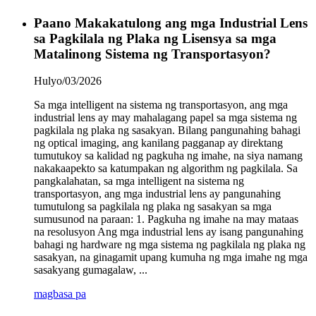
Paano Makakatulong ang mga Industrial Lens
sa Pagkilala ng Plaka ng Lisensya sa mga
Matalinong Sistema ng Transportasyon?
Hulyo/03/2026
Sa mga intelligent na sistema ng transportasyon, ang mga
industrial lens ay may mahalagang papel sa mga sistema ng
pagkilala ng plaka ng sasakyan. Bilang pangunahing bahagi
ng optical imaging, ang kanilang pagganap ay direktang
tumutukoy sa kalidad ng pagkuha ng imahe, na siya namang
nakakaapekto sa katumpakan ng algorithm ng pagkilala. Sa
pangkalahatan, sa mga intelligent na sistema ng
transportasyon, ang mga industrial lens ay pangunahing
tumutulong sa pagkilala ng plaka ng sasakyan sa mga
sumusunod na paraan: 1. Pagkuha ng imahe na may mataas
na resolusyon Ang mga industrial lens ay isang pangunahing
bahagi ng hardware ng mga sistema ng pagkilala ng plaka ng
sasakyan, na ginagamit upang kumuha ng mga imahe ng mga
sasakyang gumagalaw, ...
magbasa pa