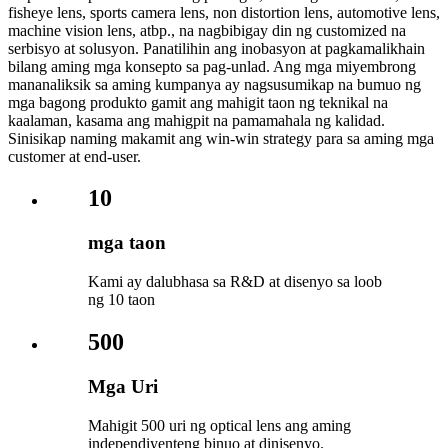
fisheye lens, sports camera lens, non distortion lens, automotive lens,
machine vision lens, atbp., na nagbibigay din ng customized na
serbisyo at solusyon. Panatilihin ang inobasyon at pagkamalikhain
bilang aming mga konsepto sa pag-unlad. Ang mga miyembrong
mananaliksik sa aming kumpanya ay nagsusumikap na bumuo ng
mga bagong produkto gamit ang mahigit taon ng teknikal na
kaalaman, kasama ang mahigpit na pamamahala ng kalidad.
Sinisikap naming makamit ang win-win strategy para sa aming mga
customer at end-user.
10
mga taon
Kami ay dalubhasa sa R&D at disenyo sa loob
ng 10 taon
500
Mga Uri
Mahigit 500 uri ng optical lens ang aming
independiyenteng binuo at dinisenyo.