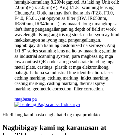
humigit-kumulang 8.29Megapixel. At laki ng Unit cell:
2.0μm(H) x 2.0μm(V). Ang 1/1.8″ scanning lens ng
ChuangAn Optic na may iba't ibang iris (F2.8, F3.0,
F4.0, F5.6…) at opsyon sa filter (BW, IR650nm,
IR850nm, IR940nm…), ay maaari itong umangkop sa
iba't ibang pangangailangan ng depth of field at work
wavelength. Kung ang iris ng stock na bersyon ay hindi
makakatugon sa iyong mga pangangailangan,
nagbibigay din kami ng customized na serbisyo. Ang
1/1.8″ series scanning lens na ito ay maaaring gamitin
sa industrial scanning system, para magbasa ng mga
low-contrast QR code sa mga substrate tulad ng mga
metal plate, castings, plastik at mga elektronikong
bahagi. Lalo na sa industrial line identification: laser
etching marking, etching marking, inkjet marking,
casting marking, casting marking, thermal spray
marking, geometric correction, filter correction.
magbasa pa
Hindi lang kami basta naghahatid ng mga produkto.
Nagbibigay kami ng karanasan at