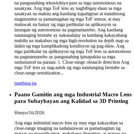
na pangunahing teknolohiya para sa mga autonomous na
sasakyan. Ang mga ToF lens ay nagbibigay-daan sa mga
sasakyan na makita ang kanilang kapaligiran at matalinong
magmonitor sa pamamagitan ng mga ToF sensor, at may
malawak na hanay ng mga partikular na aplikasyon sa
larangan ng autonomous na pagmamaneho. Ang kanilang
natatanging bentahe ay nakasalalay sa kanilang kakayahang
mabilis na makabuo ng mga high-resolution na depth map sa
ilalim ng mga kumplikadong kondisyon ng pag-iilaw. Ang
mga partikular na aplikasyon ng mga ToF lens sa autonomous
na pagmamaneho ay pangunahing ipinapakita sa mga
sumusunod na paraan: 1. Close-range obstacle detection Ang
mga ToF lens ay nag-aalok ng mga natatanging bentahe sa
close-range sensitization...
magbasa pa
Paano Gamitin ang mga Industrial Macro Lens
para Subaybayan ang Kalidad sa 3D Printing
Hunyo/16/2026
Ang mga industrial macro lens ay may mga kakayahan sa
close-range imaging na nailalarawan sa pamamagitan ng
mataas na magnification, mababang distortion, at mataas na