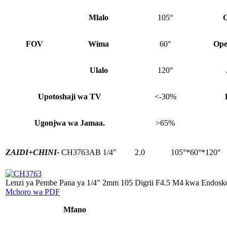
Mlalo
105°
O
FOV
Wima
60°
Ope
Ulalo
120°
Upotoshaji wa TV
<-30%
Ugonjwa wa Jamaa.
>65%
ZAIDI+
CHINI-
CH3763AB
1/4"
2.0
105°*60°*120°
Lenzi ya Pembe Pana ya 1/4" 2mm 105 Digrii F4.5 M4 kwa Endosk
Mchoro wa PDF
Mfano