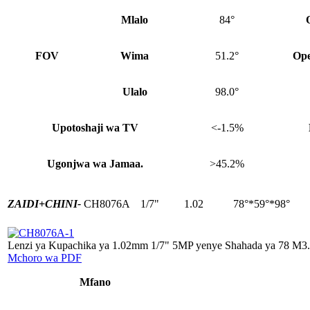
Mlalo
84°
FOV
Wima
51.2°
Ope
Ulalo
98.0°
Upotoshaji wa TV
<-1.5%
Ugonjwa wa Jamaa.
>45.2%
ZAIDI+
CHINI-
CH8076A
1/7"
1.02
78°*59°*98°
Lenzi ya Kupachika ya 1.02mm 1/7" 5MP yenye Shahada ya 78 M3.7
Mchoro wa PDF
Mfano