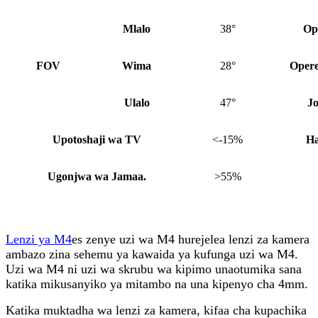
Mlalo
38°
Op
FOV
Wima
28°
Opere
Ulalo
47°
Jo
Upotoshaji wa TV
<-15%
Ha
Ugonjwa wa Jamaa.
>55%
Lenzi ya M4
es zenye uzi wa M4 hurejelea lenzi za kamera
ambazo zina sehemu ya kawaida ya kufunga uzi wa M4.
Uzi wa M4 ni uzi wa skrubu wa kipimo unaotumika sana
katika mikusanyiko ya mitambo na una kipenyo cha 4mm.
Katika muktadha wa lenzi za kamera, kifaa cha kupachika