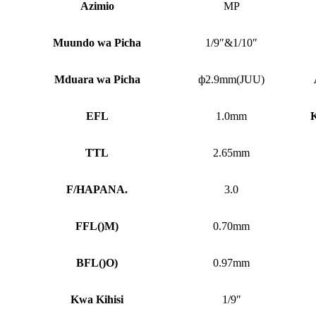
Azimio
MP
Muundo wa Picha
1/9″&1/10″
Mduara wa Picha
ф2.9mm(JUU)
EFL
1.0mm
K
TTL
2.65mm
F/HAPANA.
3.0
FFL
()
M)
0.70mm
BFL
()
O)
0.97mm
Kwa Kihisi
1/9″