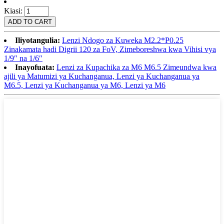
Kiasi:
Iliyotangulia:
Lenzi Ndogo za Kuweka M2.2*P0.25
Zinakamata hadi Digrii 120 za FoV, Zimeboreshwa kwa Vihisi vya
1/9″ na 1/6″
Inayofuata:
Lenzi za Kupachika za M6 M6.5 Zimeundwa kwa
ajili ya Matumizi ya Kuchanganua, Lenzi ya Kuchanganua ya
M6.5, Lenzi ya Kuchanganua ya M6, Lenzi ya M6