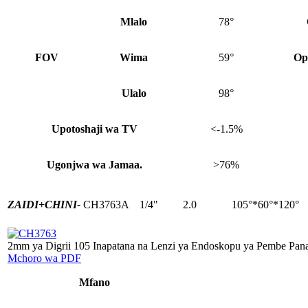
Mlalo
78°
FOV
Wima
59°
Op
Ulalo
98°
Upotoshaji wa TV
<-1.5%
Ugonjwa wa Jamaa.
>76%
ZAIDI+
CHINI-
CH3763A
1/4"
2.0
105°*60°*120°
2mm ya Digrii 105 Inapatana na Lenzi ya Endoskopu ya Pembe Pana
Mchoro wa PDF
Mfano