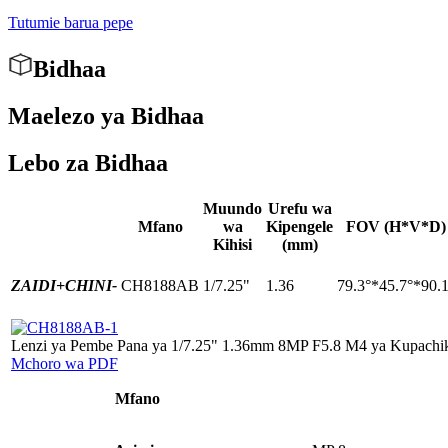
Tutumie barua pepe
Bidhaa
Maelezo ya Bidhaa
Lebo za Bidhaa
Muundo
Urefu wa
Mfano
wa
Kipengele
FOV (H*V*D)
Kihisi
(mm)
ZAIDI+
CHINI-
CH8188AB
1/7.25"
1.36
79.3°*45.7°*90.
Lenzi ya Pembe Pana ya 1/7.25" 1.36mm 8MP F5.8 M4 ya Kupachi
Mchoro wa PDF
Mfano