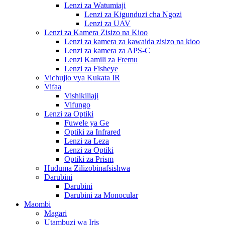
Lenzi za Watumiaji
Lenzi za Kigunduzi cha Ngozi
Lenzi za UAV
Lenzi za Kamera Zisizo na Kioo
Lenzi za kamera za kawaida zisizo na kioo
Lenzi za kamera za APS-C
Lenzi Kamili za Fremu
Lenzi za Fisheye
Vichujio vya Kukata IR
Vifaa
Vishikiliaji
Vifungo
Lenzi za Optiki
Fuwele ya Ge
Optiki za Infrared
Lenzi za Leza
Lenzi za Optiki
Optiki za Prism
Huduma Zilizobinafsishwa
Darubini
Darubini
Darubini za Monocular
Maombi
Magari
Utambuzi wa Iris