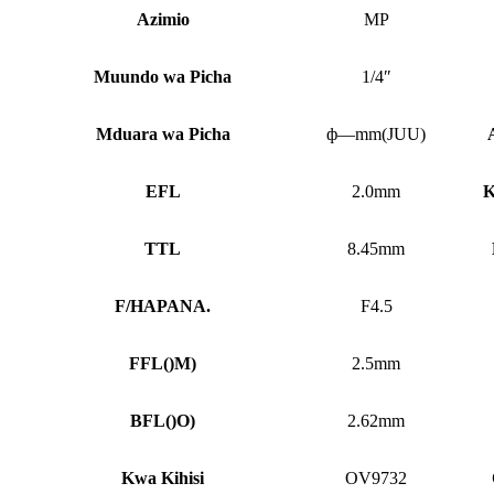
Azimio
MP
Muundo wa Picha
1/4″
Mduara wa Picha
ф—mm(JUU)
EFL
2.0mm
K
TTL
8.45mm
F/HAPANA.
F4.5
FFL
()
M)
2.5mm
BFL
()
O)
2.62mm
Kwa Kihisi
OV9732