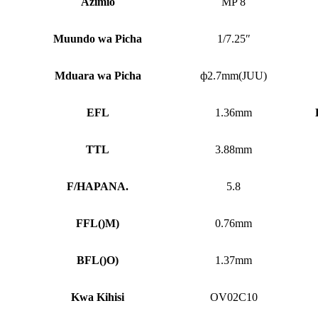
Azimio
MP 8
Muundo wa Picha
1/7.25″
Mduara wa Picha
ф2.7mm(JUU)
EFL
1.36mm
TTL
3.88mm
F/HAPANA.
5.8
FFL
()
M)
0.76mm
BFL
()
O)
1.37mm
Kwa Kihisi
OV02C10