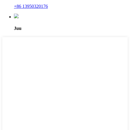
+86 13950320176
Juu