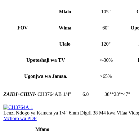
Mlalo
105°
O
FOV
Wima
60°
Ope
Ulalo
120°
Upotoshaji wa TV
<-30%
Ugonjwa wa Jamaa.
>65%
ZAIDI+
CHINI-
CH3764AB
1/4"
6.0
38°*28°*47°
Lenzi Ndogo ya Kamera ya 1/4" 6mm Digrii 38 M4 kwa Vifaa Vido
Mchoro wa PDF
Mfano