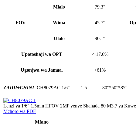
Mlalo
79.3°
FOV
Wima
45.7°
Op
Ulalo
90.1°
Upotoshaji wa OPT
<-17.6%
Ugonjwa wa Jamaa.
>61%
ZAIDI+
CHINI-
CH8079AC
1/6"
1.5
80°*50°*85°
Lenzi ya 1/6" 1.5mm HFOV 2MP yenye Shahada 80 M3.7 ya Kuwek
Mchoro wa PDF
Mfano