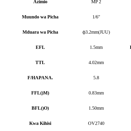
Azimio
MP 2
Muundo wa Picha
1/6″
Mduara wa Picha
ф3.2mm(JUU)
EFL
1.5mm
TTL
4.02mm
F/HAPANA.
5.8
FFL
()
M)
0.83mm
BFL
()
O)
1.50mm
Kwa Kihisi
OV2740