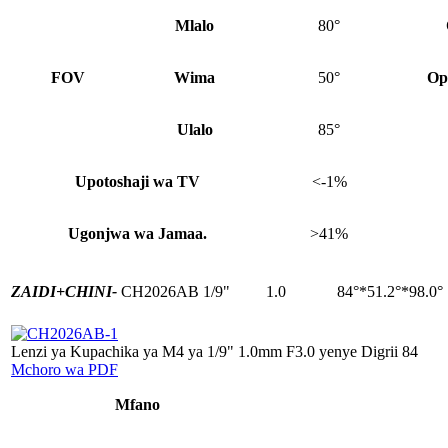
Mlalo
80°
FOV
Wima
50°
Op
Ulalo
85°
Upotoshaji wa TV
<-1%
Ugonjwa wa Jamaa.
>41%
ZAIDI+
CHINI-
CH2026AB
1/9"
1.0
84°*51.2°*98.0°
Lenzi ya Kupachika ya M4 ya 1/9" 1.0mm F3.0 yenye Digrii 84
Mchoro wa PDF
Mfano