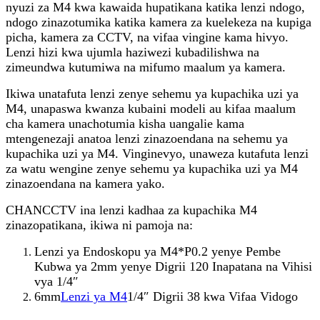
nyuzi za M4 kwa kawaida hupatikana katika lenzi ndogo,
ndogo zinazotumika katika kamera za kuelekeza na kupiga
picha, kamera za CCTV, na vifaa vingine kama hivyo.
Lenzi hizi kwa ujumla haziwezi kubadilishwa na
zimeundwa kutumiwa na mifumo maalum ya kamera.
Ikiwa unatafuta lenzi zenye sehemu ya kupachika uzi ya
M4, unapaswa kwanza kubaini modeli au kifaa maalum
cha kamera unachotumia kisha uangalie kama
mtengenezaji anatoa lenzi zinazoendana na sehemu ya
kupachika uzi ya M4. Vinginevyo, unaweza kutafuta lenzi
za watu wengine zenye sehemu ya kupachika uzi ya M4
zinazoendana na kamera yako.
CHANCCTV ina lenzi kadhaa za kupachika M4
zinazopatikana, ikiwa ni pamoja na:
Lenzi ya Endoskopu ya M4*P0.2 yenye Pembe
Kubwa ya 2mm yenye Digrii 120 Inapatana na Vihisi
vya 1/4″
6mm
Lenzi ya M4
1/4″ Digrii 38 kwa Vifaa Vidogo