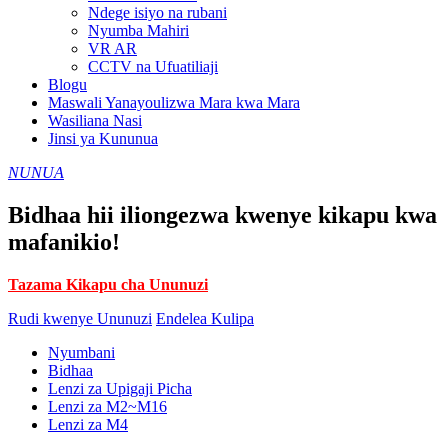
Ndege isiyo na rubani
Nyumba Mahiri
VR AR
CCTV na Ufuatiliaji
Blogu
Maswali Yanayoulizwa Mara kwa Mara
Wasiliana Nasi
Jinsi ya Kununua
NUNUA
Bidhaa hii iliongezwa kwenye kikapu kwa
mafanikio!
Tazama Kikapu cha Ununuzi
Rudi kwenye Ununuzi
Endelea Kulipa
Nyumbani
Bidhaa
Lenzi za Upigaji Picha
Lenzi za M2~M16
Lenzi za M4