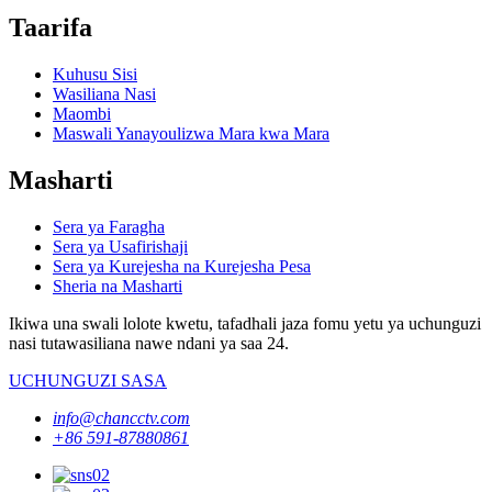
Taarifa
Kuhusu Sisi
Wasiliana Nasi
Maombi
Maswali Yanayoulizwa Mara kwa Mara
Masharti
Sera ya Faragha
Sera ya Usafirishaji
Sera ya Kurejesha na Kurejesha Pesa
Sheria na Masharti
Ikiwa una swali lolote kwetu, tafadhali jaza fomu yetu ya uchunguzi
nasi tutawasiliana nawe ndani ya saa 24.
UCHUNGUZI SASA
info@chancctv.com
+86 591-87880861