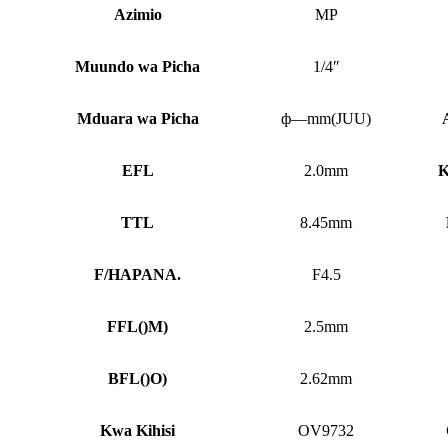
Azimio
MP
Muundo wa Picha
1/4″
Mduara wa Picha
ф—mm(JUU)
EFL
2.0mm
K
TTL
8.45mm
F/HAPANA.
F4.5
FFL
()
M)
2.5mm
BFL
()
O)
2.62mm
Kwa Kihisi
OV9732