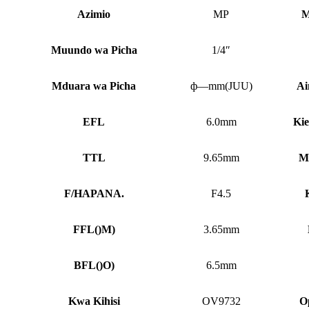
Azimio
MP
M
Muundo wa Picha
1/4″
Mduara wa Picha
ф—mm(JUU)
Ai
EFL
6.0mm
Kie
TTL
9.65mm
M
F/HAPANA.
F4.5
FFL
()
M)
3.65mm
BFL
()
O)
6.5mm
Kwa Kihisi
OV9732
Op