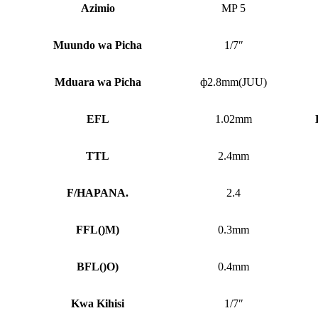
Azimio
MP 5
Muundo wa Picha
1/7″
Mduara wa Picha
ф2.8mm(JUU)
EFL
1.02mm
TTL
2.4mm
F/HAPANA.
2.4
FFL
()
M)
0.3mm
BFL
()
O)
0.4mm
Kwa Kihisi
1/7″