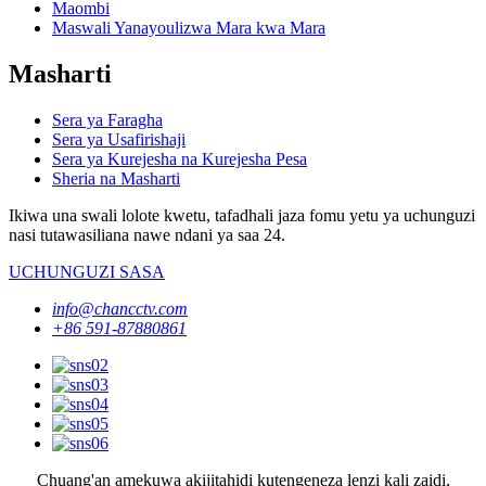
Maombi
Maswali Yanayoulizwa Mara kwa Mara
Masharti
Sera ya Faragha
Sera ya Usafirishaji
Sera ya Kurejesha na Kurejesha Pesa
Sheria na Masharti
Ikiwa una swali lolote kwetu, tafadhali jaza fomu yetu ya uchunguzi
nasi tutawasiliana nawe ndani ya saa 24.
UCHUNGUZI SASA
info@chancctv.com
+86 591-87880861
Chuang'an amekuwa akijitahidi kutengeneza lenzi kali zaidi,