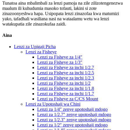
Tunatoa aina mbalimbali za lenzi pamoja na zile zilizotengenezwa
maalum ili kuhudumia masoko tofauti, lakini si zote
zinazoonyeshwa hapa. Usipopata lenzi zinazofaa kwa matumizi
yako, tafadhali wasiliana nasi na wataalamu wetu wa lenzi
watakupatia zile zinazokufaa zaidi.
Aina
Lenzi za Upigaji Picha
Lenzi za Fisheye
Lenzi za Fisheye za 1/4″
Lenzi za Fisheye za 1/3″
Lenzi za Fisheye za inchi 1/2.7
Lenzi za Fisheye za inchi 1/2.5
Lenzi za Fisheye za inchi 1/2.3
Lenzi za Fisheye za inchi 1/2
Lenzi za Fisheye za inchi 1/1.8
Lenzi za Fisheye za inchi 1/1.7
Lenzi za Fisheye za C/CS Mount
Lenzi za Upotoshaji wa Chini
Lenzi za 1/4″ zenye upotoshaji mdogo
Lenzi za 1/2.7″ zenye upotoshaji mdogo
Lenzi za 1/2.3″ zenye upotoshaji mdogo
Lenzi za 1/2″ zenye upotoshaji mdogo