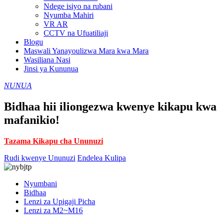
Ndege isiyo na rubani
Nyumba Mahiri
VR AR
CCTV na Ufuatiliaji
Blogu
Maswali Yanayoulizwa Mara kwa Mara
Wasiliana Nasi
Jinsi ya Kununua
NUNUA
Bidhaa hii iliongezwa kwenye kikapu kwa
mafanikio!
Tazama Kikapu cha Ununuzi
Rudi kwenye Ununuzi
Endelea Kulipa
Nyumbani
Bidhaa
Lenzi za Upigaji Picha
Lenzi za M2~M16