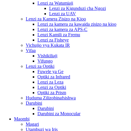
Lenzi za Watumiaji
Lenzi za Kigunduzi cha Ngozi
Lenzi za UAV
Lenzi za Kamera Zisizo na Kioo
Lenzi za kamera za kawaida zisizo na kioo
Lenzi za kamera za APS-C
Lenzi Kamili za Fremu
Lenzi za Fisheye
Vichujio vya Kukata IR
Vifaa
Vishikiliaji
Vifungo
Lenzi za Optiki
Fuwele ya Ge
Optiki za Infrared
Lenzi za Leza
Lenzi za Optiki
Optiki za Prism
Huduma Zilizobinafsishwa
Darubini
Darubini
Darubini za Monocular
Maombi
Magari
Utambuzi wa Iris