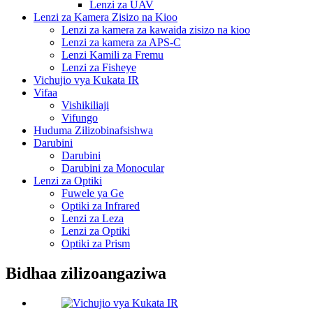
Lenzi za UAV
Lenzi za Kamera Zisizo na Kioo
Lenzi za kamera za kawaida zisizo na kioo
Lenzi za kamera za APS-C
Lenzi Kamili za Fremu
Lenzi za Fisheye
Vichujio vya Kukata IR
Vifaa
Vishikiliaji
Vifungo
Huduma Zilizobinafsishwa
Darubini
Darubini
Darubini za Monocular
Lenzi za Optiki
Fuwele ya Ge
Optiki za Infrared
Lenzi za Leza
Lenzi za Optiki
Optiki za Prism
Bidhaa zilizoangaziwa