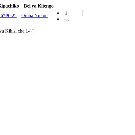
Kipachiko
Bei ya Kitengo
6*P0.25
Omba Nukuu
a Kihisi cha 1/4"