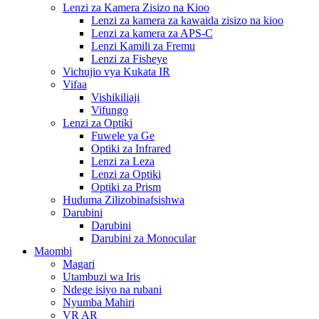
Lenzi za Kamera Zisizo na Kioo
Lenzi za kamera za kawaida zisizo na kioo
Lenzi za kamera za APS-C
Lenzi Kamili za Fremu
Lenzi za Fisheye
Vichujio vya Kukata IR
Vifaa
Vishikiliaji
Vifungo
Lenzi za Optiki
Fuwele ya Ge
Optiki za Infrared
Lenzi za Leza
Lenzi za Optiki
Optiki za Prism
Huduma Zilizobinafsishwa
Darubini
Darubini
Darubini za Monocular
Maombi
Magari
Utambuzi wa Iris
Ndege isiyo na rubani
Nyumba Mahiri
VR AR