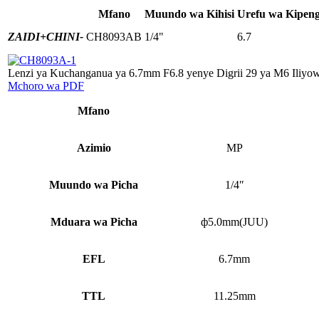
Mfano
Muundo wa Kihisi
Urefu wa Kipeng
ZAIDI+
CHINI-
CH8093AB
1/4"
6.7
Lenzi ya Kuchanganua ya 6.7mm F6.8 yenye Digrii 29 ya M6 Iliyow
Mchoro wa PDF
Mfano
Azimio
MP
Muundo wa Picha
1/4″
Mduara wa Picha
ф5.0mm(JUU)
EFL
6.7mm
TTL
11.25mm