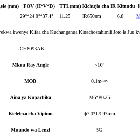
ele (mm)
FOV (H*V*D)
TTL(mm)
Kichujio cha IR
Kitundu
29°*24.8°*37.4°
11.25
IR650nm
6.8
M
ekwa kwenye Kifaa cha Kuchanganua Kinachostahimili Joto la Juu kw
CH8093AB
Mkuu Ray Angle
<10°
MOD
0.1m~∞
Aina ya Kupachika
M6*P0.25
Kielelezo cha Vipimo
ф7.0*L9.93mm
Muundo wa Lenzi
5G