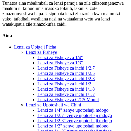
Tunatoa aina mbalimbali za lenzi pamoja na zile zilizotengenezwa
maalum ili kuhudumia masoko tofauti, lakini si zote
zinazoonyeshwa hapa. Usipopata lenzi zinazofaa kwa matumizi
yako, tafadhali wasiliana nasi na wataalamu wetu wa lenzi
watakupatia zile zinazokufaa zaidi.
Aina
Lenzi za Upigaji Picha
Lenzi za Fisheye
Lenzi za Fisheye za 1/4″
Lenzi za Fisheye za 1/3″
Lenzi za Fisheye za inchi 1/2.7
Lenzi za Fisheye za inchi 1/2.5
Lenzi za Fisheye za inchi 1/2.3
Lenzi za Fisheye za inchi 1/2
Lenzi za Fisheye za inchi 1/1.8
Lenzi za Fisheye za inchi 1/1.7
Lenzi za Fisheye za C/CS Mount
Lenzi za Upotoshaji wa Chini
Lenzi za 1/4″ zenye upotoshaji mdogo
Lenzi za 1/2.7″ zenye upotoshaji mdogo
Lenzi za 1/2.3″ zenye upotoshaji mdogo
Lenzi za 1/2″ zenye upotoshaji mdogo