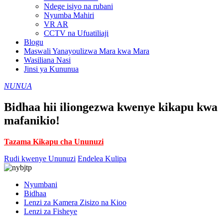
Ndege isiyo na rubani
Nyumba Mahiri
VR AR
CCTV na Ufuatiliaji
Blogu
Maswali Yanayoulizwa Mara kwa Mara
Wasiliana Nasi
Jinsi ya Kununua
NUNUA
Bidhaa hii iliongezwa kwenye kikapu kwa
mafanikio!
Tazama Kikapu cha Ununuzi
Rudi kwenye Ununuzi
Endelea Kulipa
Nyumbani
Bidhaa
Lenzi za Kamera Zisizo na Kioo
Lenzi za Fisheye