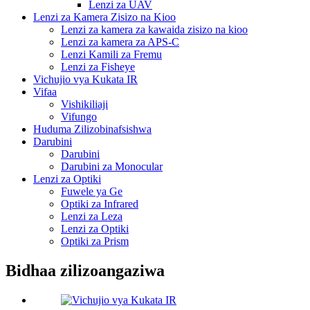
Lenzi za UAV
Lenzi za Kamera Zisizo na Kioo
Lenzi za kamera za kawaida zisizo na kioo
Lenzi za kamera za APS-C
Lenzi Kamili za Fremu
Lenzi za Fisheye
Vichujio vya Kukata IR
Vifaa
Vishikiliaji
Vifungo
Huduma Zilizobinafsishwa
Darubini
Darubini
Darubini za Monocular
Lenzi za Optiki
Fuwele ya Ge
Optiki za Infrared
Lenzi za Leza
Lenzi za Optiki
Optiki za Prism
Bidhaa zilizoangaziwa