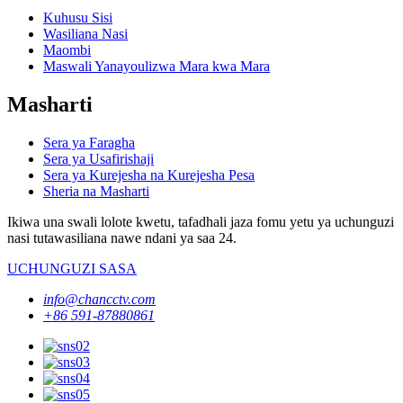
Kuhusu Sisi
Wasiliana Nasi
Maombi
Maswali Yanayoulizwa Mara kwa Mara
Masharti
Sera ya Faragha
Sera ya Usafirishaji
Sera ya Kurejesha na Kurejesha Pesa
Sheria na Masharti
Ikiwa una swali lolote kwetu, tafadhali jaza fomu yetu ya uchunguzi
nasi tutawasiliana nawe ndani ya saa 24.
UCHUNGUZI SASA
info@chancctv.com
+86 591-87880861