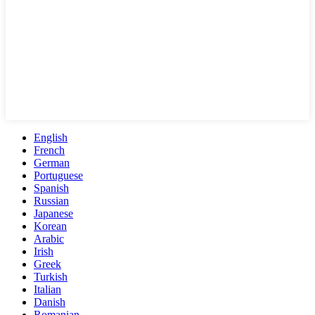
English
French
German
Portuguese
Spanish
Russian
Japanese
Korean
Arabic
Irish
Greek
Turkish
Italian
Danish
Romanian