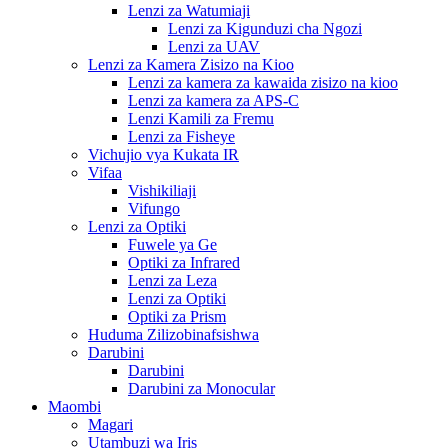
Lenzi za Watumiaji
Lenzi za Kigunduzi cha Ngozi
Lenzi za UAV
Lenzi za Kamera Zisizo na Kioo
Lenzi za kamera za kawaida zisizo na kioo
Lenzi za kamera za APS-C
Lenzi Kamili za Fremu
Lenzi za Fisheye
Vichujio vya Kukata IR
Vifaa
Vishikiliaji
Vifungo
Lenzi za Optiki
Fuwele ya Ge
Optiki za Infrared
Lenzi za Leza
Lenzi za Optiki
Optiki za Prism
Huduma Zilizobinafsishwa
Darubini
Darubini
Darubini za Monocular
Maombi
Magari
Utambuzi wa Iris