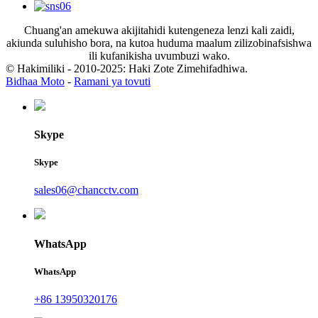
Chuang'an amekuwa akijitahidi kutengeneza lenzi kali zaidi,
akiunda suluhisho bora, na kutoa huduma maalum zilizobinafsishwa
ili kufanikisha uvumbuzi wako.
© Hakimiliki - 2010-2025: Haki Zote Zimehifadhiwa.
Bidhaa Moto
-
Ramani ya tovuti
Skype
Skype
sales06@chancctv.com
WhatsApp
WhatsApp
+86 13950320176