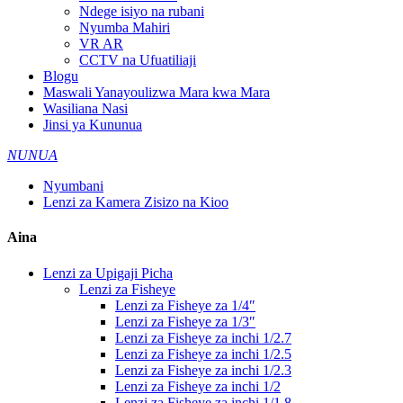
Ndege isiyo na rubani
Nyumba Mahiri
VR AR
CCTV na Ufuatiliaji
Blogu
Maswali Yanayoulizwa Mara kwa Mara
Wasiliana Nasi
Jinsi ya Kununua
NUNUA
Nyumbani
Lenzi za Kamera Zisizo na Kioo
Aina
Lenzi za Upigaji Picha
Lenzi za Fisheye
Lenzi za Fisheye za 1/4″
Lenzi za Fisheye za 1/3″
Lenzi za Fisheye za inchi 1/2.7
Lenzi za Fisheye za inchi 1/2.5
Lenzi za Fisheye za inchi 1/2.3
Lenzi za Fisheye za inchi 1/2
Lenzi za Fisheye za inchi 1/1.8