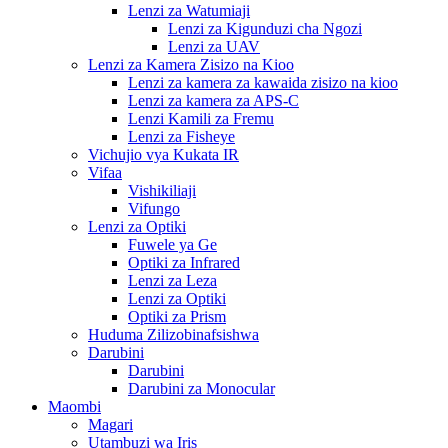
Lenzi za Watumiaji
Lenzi za Kigunduzi cha Ngozi
Lenzi za UAV
Lenzi za Kamera Zisizo na Kioo
Lenzi za kamera za kawaida zisizo na kioo
Lenzi za kamera za APS-C
Lenzi Kamili za Fremu
Lenzi za Fisheye
Vichujio vya Kukata IR
Vifaa
Vishikiliaji
Vifungo
Lenzi za Optiki
Fuwele ya Ge
Optiki za Infrared
Lenzi za Leza
Lenzi za Optiki
Optiki za Prism
Huduma Zilizobinafsishwa
Darubini
Darubini
Darubini za Monocular
Maombi
Magari
Utambuzi wa Iris