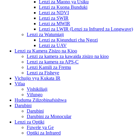
Lenzi za Maono ya Usiku
Lenzi za Kuona Bunduki
Lenzi za NDVI
Lenzi za SWIR
Lenzi za MWIR
Lenzi za LWIR (Lenzi za Infrared za Longwave)
Lenzi za Watumiaji
Lenzi za Kigunduzi cha Ngozi
Lenzi za UAV
Lenzi za Kamera Zisizo na Kioo
Lenzi za kamera za kawaida zisizo na kioo
Lenzi za kamera za APS-C
Lenzi Kamili za Fremu
Lenzi za Fisheye
Vichujio vya Kukata IR
Vifaa
Vishikiliaji
Vifungo
Huduma Zilizobinafsishwa
Darubini
Darubini
Darubini za Monocular
Lenzi za Optiki
Fuwele ya Ge
Optiki za Infrared