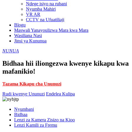
Ndege isiyo na rubani
Nyumba Mahiri
VR AR
CCTV na Ufuatiliaji
Blogu
Maswali Yanayoulizwa Mara kwa Mara
Wasiliana Nasi
Jinsi ya Kununua
NUNUA
Bidhaa hii iliongezwa kwenye kikapu kwa
mafanikio!
Tazama Kikapu cha Ununuzi
Rudi kwenye Ununuzi
Endelea Kulipa
Nyumbani
Bidhaa
Lenzi za Kamera Zisizo na Kioo
Lenzi Kamili za Fremu