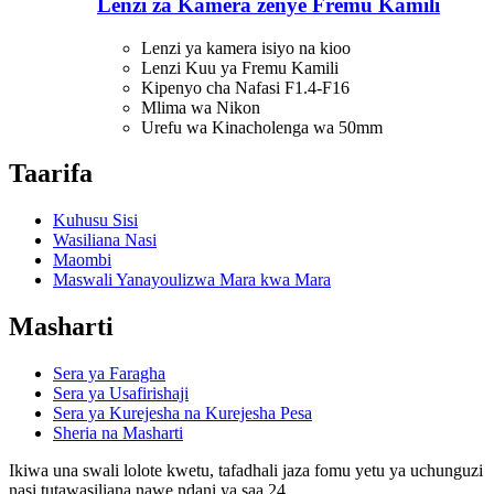
Lenzi za Kamera zenye Fremu Kamili
Lenzi ya kamera isiyo na kioo
Lenzi Kuu ya Fremu Kamili
Kipenyo cha Nafasi F1.4-F16
Mlima wa Nikon
Urefu wa Kinacholenga wa 50mm
Taarifa
Kuhusu Sisi
Wasiliana Nasi
Maombi
Maswali Yanayoulizwa Mara kwa Mara
Masharti
Sera ya Faragha
Sera ya Usafirishaji
Sera ya Kurejesha na Kurejesha Pesa
Sheria na Masharti
Ikiwa una swali lolote kwetu, tafadhali jaza fomu yetu ya uchunguzi
nasi tutawasiliana nawe ndani ya saa 24.