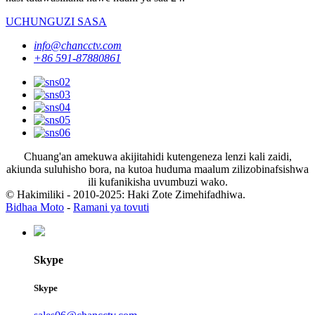
UCHUNGUZI SASA
info@chancctv.com
+86 591-87880861
Chuang'an amekuwa akijitahidi kutengeneza lenzi kali zaidi,
akiunda suluhisho bora, na kutoa huduma maalum zilizobinafsishwa
ili kufanikisha uvumbuzi wako.
© Hakimiliki - 2010-2025: Haki Zote Zimehifadhiwa.
Bidhaa Moto
-
Ramani ya tovuti
Skype
Skype