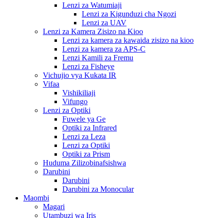
Lenzi za Watumiaji
Lenzi za Kigunduzi cha Ngozi
Lenzi za UAV
Lenzi za Kamera Zisizo na Kioo
Lenzi za kamera za kawaida zisizo na kioo
Lenzi za kamera za APS-C
Lenzi Kamili za Fremu
Lenzi za Fisheye
Vichujio vya Kukata IR
Vifaa
Vishikiliaji
Vifungo
Lenzi za Optiki
Fuwele ya Ge
Optiki za Infrared
Lenzi za Leza
Lenzi za Optiki
Optiki za Prism
Huduma Zilizobinafsishwa
Darubini
Darubini
Darubini za Monocular
Maombi
Magari
Utambuzi wa Iris