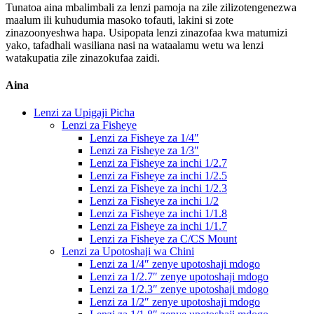
Tunatoa aina mbalimbali za lenzi pamoja na zile zilizotengenezwa
maalum ili kuhudumia masoko tofauti, lakini si zote
zinazoonyeshwa hapa. Usipopata lenzi zinazofaa kwa matumizi
yako, tafadhali wasiliana nasi na wataalamu wetu wa lenzi
watakupatia zile zinazokufaa zaidi.
Aina
Lenzi za Upigaji Picha
Lenzi za Fisheye
Lenzi za Fisheye za 1/4″
Lenzi za Fisheye za 1/3″
Lenzi za Fisheye za inchi 1/2.7
Lenzi za Fisheye za inchi 1/2.5
Lenzi za Fisheye za inchi 1/2.3
Lenzi za Fisheye za inchi 1/2
Lenzi za Fisheye za inchi 1/1.8
Lenzi za Fisheye za inchi 1/1.7
Lenzi za Fisheye za C/CS Mount
Lenzi za Upotoshaji wa Chini
Lenzi za 1/4″ zenye upotoshaji mdogo
Lenzi za 1/2.7″ zenye upotoshaji mdogo
Lenzi za 1/2.3″ zenye upotoshaji mdogo
Lenzi za 1/2″ zenye upotoshaji mdogo