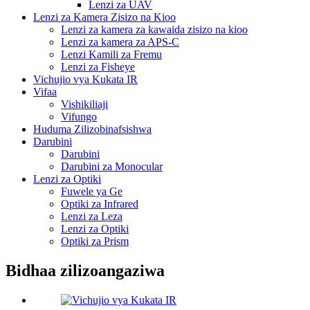
Lenzi za UAV
Lenzi za Kamera Zisizo na Kioo
Lenzi za kamera za kawaida zisizo na kioo
Lenzi za kamera za APS-C
Lenzi Kamili za Fremu
Lenzi za Fisheye
Vichujio vya Kukata IR
Vifaa
Vishikiliaji
Vifungo
Huduma Zilizobinafsishwa
Darubini
Darubini
Darubini za Monocular
Lenzi za Optiki
Fuwele ya Ge
Optiki za Infrared
Lenzi za Leza
Lenzi za Optiki
Optiki za Prism
Bidhaa zilizoangaziwa