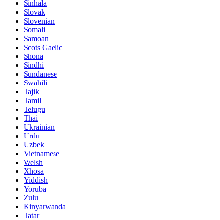
Sinhala
Slovak
Slovenian
Somali
Samoan
Scots Gaelic
Shona
Sindhi
Sundanese
Swahili
Tajik
Tamil
Telugu
Thai
Ukrainian
Urdu
Uzbek
Vietnamese
Welsh
Xhosa
Yiddish
Yoruba
Zulu
Kinyarwanda
Tatar