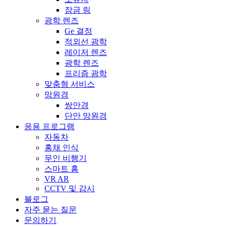
잠금 링
광학 렌즈
Ge 결정
적외선 광학
레이저 렌즈
광학 렌즈
프리즘 광학
맞춤형 서비스
망원경
쌍안경
단안 망원경
응용 프로그램
자동차
홍채 인식
무인 비행기
스마트 홈
VR AR
CCTV 및 감시
블로그
자주 묻는 질문
문의하기