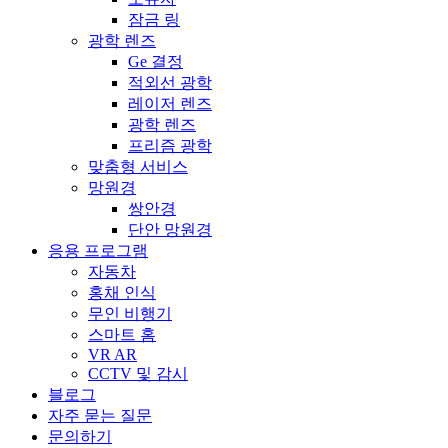
잠금 링
광학 렌즈
Ge 결정
적외선 광학
레이저 렌즈
광학 렌즈
프리즘 광학
맞춤형 서비스
망원경
쌍안경
단안 망원경
응용 프로그램
자동차
홍채 인식
무인 비행기
스마트 홈
VR AR
CCTV 및 감시
블로그
자주 묻는 질문
문의하기