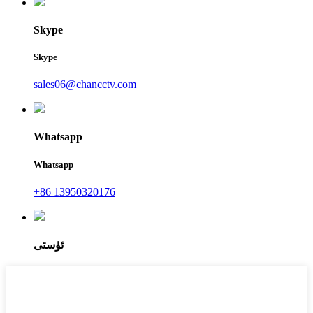
Skype
Skype
sales06@chancctv.com
Whatsapp
Whatsapp
+86 13950320176
ئۈستى