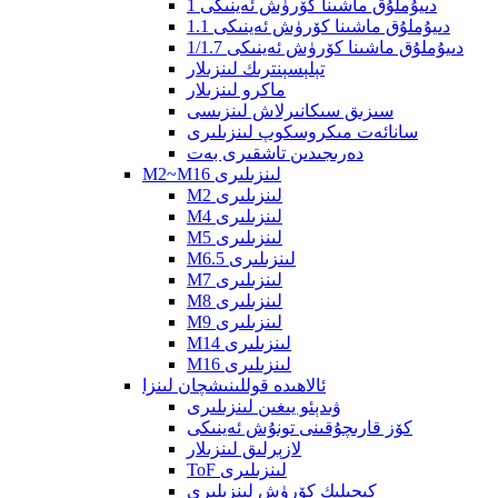
1 دىيۇملۇق ماشىنا كۆرۈش ئەينىكى
1.1 دىيۇملۇق ماشىنا كۆرۈش ئەينىكى
1/1.7 دىيۇملۇق ماشىنا كۆرۈش ئەينىكى
تېلېسېنترىك لىنزىلار
ماكرو لىنزىلار
سىزىق سىكانىرلاش لىنزىسى
سانائەت مىكروسكوپ لىنزىلىرى
دەرىجىدىن تاشقىرى بەت
M2~M16 لىنزىلىرى
M2 لىنزىلىرى
M4 لىنزىلىرى
M5 لىنزىلىرى
M6.5 لىنزىلىرى
M7 لىنزىلىرى
M8 لىنزىلىرى
M9 لىنزىلىرى
M14 لىنزىلىرى
M16 لىنزىلىرى
ئالاھىدە قوللىنىشچان لىنزا
ۋىدېئو يىغىن لىنزىلىرى
كۆز قارىچۇقىنى تونۇش ئەينىكى
لازېرلىق لىنزىلار
ToF لىنزىلىرى
كېچىلىك كۆرۈش لىنزىلىرى