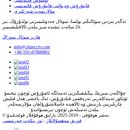
توشۇش قائىدىسى
قايتۇرۇش ۋە پۇلنى قايتۇرۇش قائىدىسى
مۇلازىمەت شەرتلىرى
ئەگەر بىزدىن سوئالىڭىز بولسا، سوئال جەدۋىلىمىزنى تولدۇرۇڭ، بىز
24 سائەت ئىچىدە سىز بىلەن ئالاقىلىشىمىز.
ھازىر سوئال سوراڭ
info@chancctv.com
+86 591-87880861
چۇاڭئەن سىزنىڭ يېڭىلىقىڭىزنى ئەمەلگە ئاشۇرۇش ئۈچۈن تېخىمۇ
ئۆتكۈر ئەينەكلەرنى تەرەققىي قىلدۇرۇش، ئەڭ ياخشى ھەل قىلىش
چارىلىرىنى يارىتىش ۋە ئالاھىدە خاسلاشتۇرۇلغان مۇلازىمەتلەر
بىلەن تەمىنلەش ئۈچۈن تىرىشىۋاتىدۇ.
© نەشر ھوقۇقى - 2010-2025: بارلىق ھوقۇقلار قوغدىلىدۇ.
قىزىق مەھسۇلاتلار
-
تور بېكەت خەرىتىسى