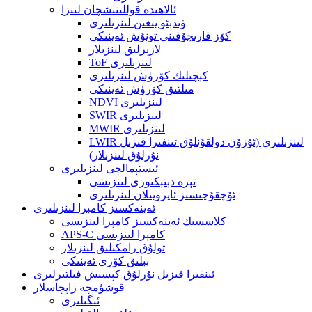
ئالاھىدە قوللىنىشچان لىنزا
ۋىدېئو يىغىن لىنزىلىرى
كۆز قارىچۇقىنى تونۇش ئەينىكى
لازېرلىق لىنزىلار
ToF لىنزىلىرى
كېچىلىك كۆرۈش لىنزىلىرى
مىلتىق كۆرۈش ئەينىكى
NDVI لىنزىلىرى
SWIR لىنزىلىرى
MWIR لىنزىلىرى
LWIR لىنزىلىرى (ئۇزۇن دولقۇنلۇق ئىنفىرا قىزىل
نۇرلۇق لىنزىلار)
ئىستېمالچى لىنزىلىرى
تېرە دېتېكتورى لىنزىسى
ئۇچقۇچىسىز ئايروپىلان لىنزىلىرى
ئەينەكسىز كامېرا لىنزىلىرى
كلاسسىك ئەينەكسىز كامېرا لىنزىسى
APS-C كامېرا لىنزىسى
تولۇق رامكىلىق لىنزىلار
بېلىق كۆزى ئەينىكى
ئىنفىرا قىزىل نۇرلۇق كېسىش فىلتىرلىرى
قوشۇمچە زاپچاسلار
ئىگىلىرى