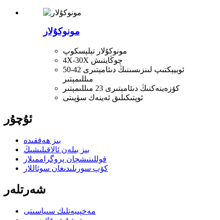
مونوكۇلار
مونوكۇلار تېلېسكوپ
4X-30X چوڭايتىش
ئوبيېكتىپ لىنزىسىنىڭ دىئامېتىرى 42-50
مىللىمېتىر
كۆزەينەكنىڭ دىئامېتىرى 23 مىللىمېتىر
ئوپتىكىلىق ئەينەك سۈپىتى
ئۇچۇر
بىز ھەققىدە
بىز بىلەن ئالاقىلىشىڭ
قوللىنىشچان پروگراممىلار
كۆپ سورىلىدىغان سوئاللار
شەرتلەر
مەخپىيەتلىك سىياسىتى