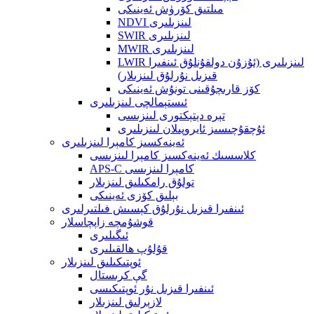
مىلتىق كۆرۈش ئەينىكى
NDVI لىنزىلىرى
SWIR لىنزىلىرى
MWIR لىنزىلىرى
LWIR لىنزىلىرى (ئۇزۇن دولقۇنلۇق ئىنفىرا
قىزىل نۇرلۇق لىنزىلار)
كۆز قارىچۇقىنى تونۇش ئەينىكى
ئىستېمالچى لىنزىلىرى
تېرە دېتېكتورى لىنزىسى
ئۇچقۇچىسىز ئايروپىلان لىنزىلىرى
ئەينەكسىز كامېرا لىنزىلىرى
كلاسسىك ئەينەكسىز كامېرا لىنزىسى
APS-C كامېرا لىنزىسى
تولۇق رامكىلىق لىنزىلار
بېلىق كۆزى ئەينىكى
ئىنفىرا قىزىل نۇرلۇق كېسىش فىلتىرلىرى
قوشۇمچە زاپچاسلار
ئىگىلىرى
قۇلۇپ ھالقىلىرى
ئوپتىكىلىق لىنزىلار
گې كرىستال
ئىنفىرا قىزىل نۇر ئوپتىكىسى
لازېرلىق لىنزىلار