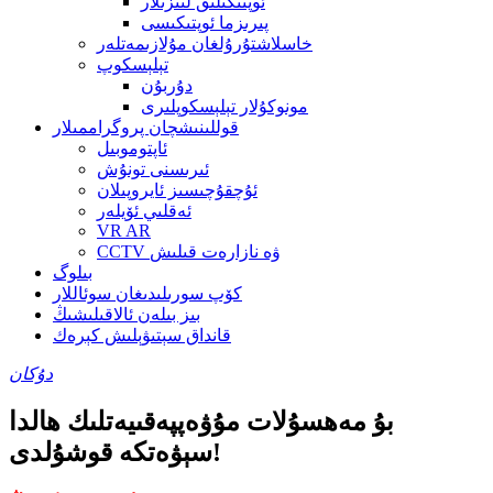
ئوپتىكىلىق لىنزىلار
پىرىزما ئوپتىكىسى
خاسلاشتۇرۇلغان مۇلازىمەتلەر
تېلېسكوپ
دۇربۇن
مونوكۇلار تېلېسكوپلىرى
قوللىنىشچان پروگراممىلار
ئاپتوموبىل
ئىرىسنى تونۇش
ئۇچقۇچىسىز ئايروپىلان
ئەقلىي ئۆيلەر
VR AR
CCTV ۋە نازارەت قىلىش
بىلوگ
كۆپ سورىلىدىغان سوئاللار
بىز بىلەن ئالاقىلىشىڭ
قانداق سېتىۋېلىش كېرەك
دۇكان
بۇ مەھسۇلات مۇۋەپپەقىيەتلىك ھالدا
سېۋەتكە قوشۇلدى!