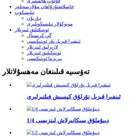
قۇلۇپ ھالقىلىرى
خاسلاشتۇرۇلغان مۇلازىمەتلەر
تېلېسكوپ
دۇربۇن
مونوكۇلار تېلېسكوپلىرى
ئوپتىكىلىق لىنزىلار
گې كرىستال
ئىنفىرا قىزىل نۇر ئوپتىكىسى
لازېرلىق لىنزىلار
ئوپتىكىلىق لىنزىلار
پىرىزما ئوپتىكىسى
تەۋسىيە قىلىنغان مەھسۇلاتلار
ئىنفىرا قىزىل نۇرلۇق كېسىش فىلتىرلىرى
1/4 دىيۇملۇق سىكانىرلاش لىنزىسى