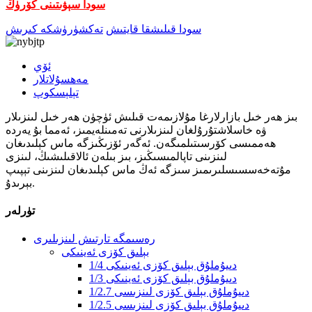
سودا سېۋىتىنى كۆرۈڭ
سودا قىلىشقا قايتىش
تەكشۈرۈشكە كىرىش
ئۆي
مەھسۇلاتلار
تېلېسكوپ
بىز ھەر خىل بازارلارغا مۇلازىمەت قىلىش ئۈچۈن ھەر خىل لىنزىلار
ۋە خاسلاشتۇرۇلغان لىنزىلارنى تەمىنلەيمىز، ئەمما بۇ يەردە
ھەممىسى كۆرسىتىلمىگەن. ئەگەر ئۆزىڭىزگە ماس كېلىدىغان
لىنزىنى تاپالمىسىڭىز، بىز بىلەن ئالاقىلىشىڭ، لىنزى
مۇتەخەسسىسلىرىمىز سىزگە ئەڭ ماس كېلىدىغان لىنزىنى تېپىپ
بېرىدۇ.
تۈرلەر
رەسىمگە تارتىش لىنزىلىرى
بېلىق كۆزى ئەينىكى
1/4 دىيۇملۇق بېلىق كۆزى ئەينىكى
1/3 دىيۇملۇق بېلىق كۆزى ئەينىكى
1/2.7 دىيۇملۇق بېلىق كۆزى لىنزىسى
1/2.5 دىيۇملۇق بېلىق كۆزى لىنزىسى