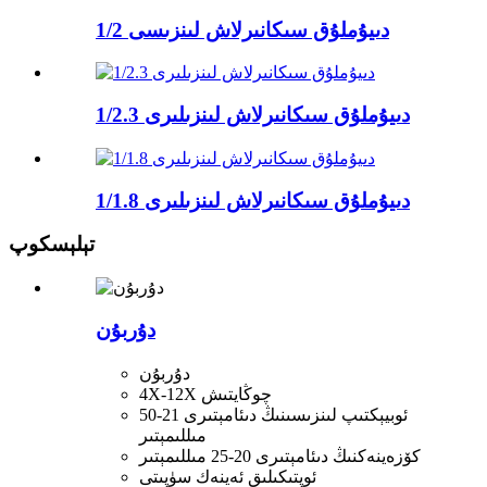
1/2 دىيۇملۇق سىكانىرلاش لىنزىسى
1/2.3 دىيۇملۇق سىكانىرلاش لىنزىلىرى
1/1.8 دىيۇملۇق سىكانىرلاش لىنزىلىرى
تېلېسكوپ
دۇربۇن
دۇربۇن
4X-12X چوڭايتىش
ئوبيېكتىپ لىنزىسىنىڭ دىئامېتىرى 21-50
مىللىمېتىر
كۆزەينەكنىڭ دىئامېتىرى 20-25 مىللىمېتىر
ئوپتىكىلىق ئەينەك سۈپىتى