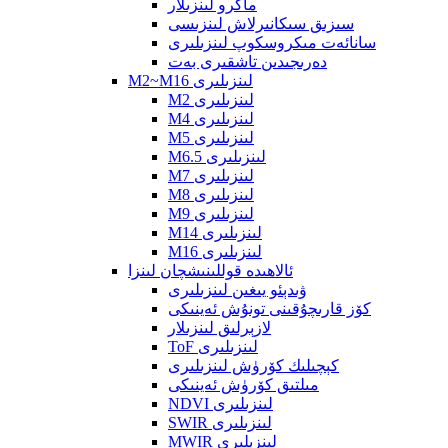
ماكرو لىنزىلار
سىزىق سىكانىرلاش لىنزىسى
سانائەت مىكروسكوپ لىنزىلىرى
دەرىجىدىن تاشقىرى بەت
M2~M16 لىنزىلىرى
M2 لىنزىلىرى
M4 لىنزىلىرى
M5 لىنزىلىرى
M6.5 لىنزىلىرى
M7 لىنزىلىرى
M8 لىنزىلىرى
M9 لىنزىلىرى
M14 لىنزىلىرى
M16 لىنزىلىرى
ئالاھىدە قوللىنىشچان لىنزا
ۋىدېئو يىغىن لىنزىلىرى
كۆز قارىچۇقىنى تونۇش ئەينىكى
لازېرلىق لىنزىلار
ToF لىنزىلىرى
كېچىلىك كۆرۈش لىنزىلىرى
مىلتىق كۆرۈش ئەينىكى
NDVI لىنزىلىرى
SWIR لىنزىلىرى
MWIR لىنزىلىرى