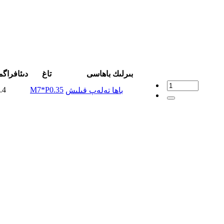
بىرلىك باھاسى
تاغ
دىئافراگم
.4
M7*P0.35
باھا تەلەپ قىلىش