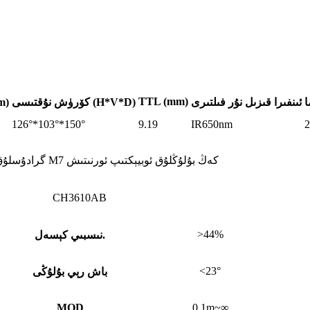
TTL (mm)
ا
ئىنفىرا قىزىل نۇر فىلتىرى
كۆرۈش نۇقتىسى (H*V*D)
فوكۇس ئ
126°*103°*150°
9.19
IR650nm
2
OV7725 رەسىم سېنزورى ئۈچۈن 1/3.7" 1.05mm F2.4 HFOV 126 گرادۇسلۇق M7 كەڭ بۇلۇڭلۇق ئوبيېكتىپ ئورنىتىش
CH3610AB
>44%
نىسبىي كېسەل.
<23°
باش رېي بۇلۇڭى
MOD
0.1m~∞