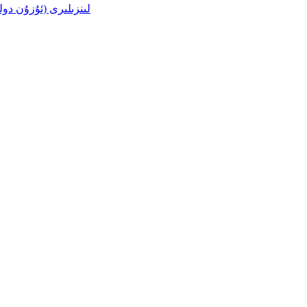
LWIR لىنزىلىرى (ئۇزۇن د