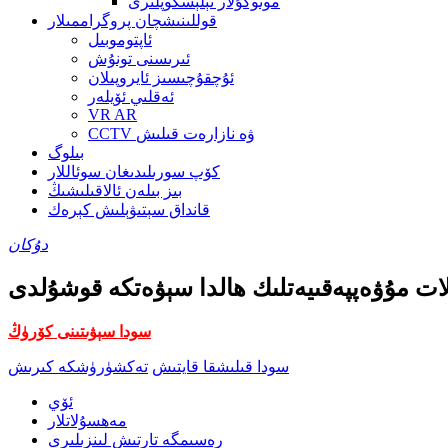
مونوكۇلار تېلېسكوپلىرى
قوللىنىشچان پروگراممىلار
ئاپتوموبىل
ئىرىسنى تونۇش
ئۇچقۇچىسىز ئايروپىلان
ئەقلىي ئۆيلەر
VR AR
CCTV ۋە نازارەت قىلىش
بىلوگ
كۆپ سورىلىدىغان سوئاللار
بىز بىلەن ئالاقىلىشىڭ
قانداق سېتىۋېلىش كېرەك
دۇكان
سودا سېۋىتىنى كۆرۈڭ
سودا قىلىشقا قايتىش
تەكشۈرۈشكە كىرىش
ئۆي
مەھسۇلاتلار
رەسىمگە تارتىش لىنزىلىرى