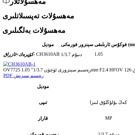
مەھسۇلاتلار
مەھسۇلات تەپسىلاتلىرى
مەھسۇلات بەلگىلىرى
ارىلىقى (mm)
سېنزور فورماتى
مودېل
CH3610AB
1.05
1/3.7 دىيۇم
ئازراق-
كۆپرەك+
PDF رەسىم سىزىش
مودېل
كەڭ بۇلۇڭلۇق لىنزا
تىپى
MP
قارار
1/3.7 دىيۇم
رەسىم فورماتى