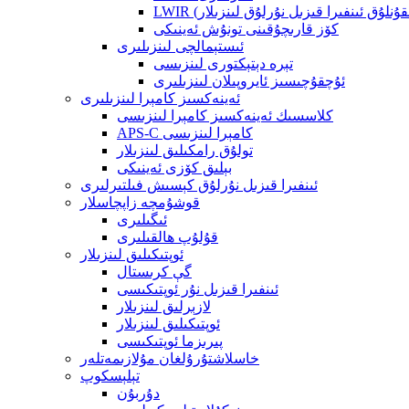
ولقۇنلۇق ئىنفىرا قىزىل نۇرلۇق لىنزىلار)
كۆز قارىچۇقىنى تونۇش ئەينىكى
ئىستېمالچى لىنزىلىرى
تېرە دېتېكتورى لىنزىسى
ئۇچقۇچىسىز ئايروپىلان لىنزىلىرى
ئەينەكسىز كامېرا لىنزىلىرى
كلاسسىك ئەينەكسىز كامېرا لىنزىسى
APS-C كامېرا لىنزىسى
تولۇق رامكىلىق لىنزىلار
بېلىق كۆزى ئەينىكى
ئىنفىرا قىزىل نۇرلۇق كېسىش فىلتىرلىرى
قوشۇمچە زاپچاسلار
ئىگىلىرى
قۇلۇپ ھالقىلىرى
ئوپتىكىلىق لىنزىلار
گې كرىستال
ئىنفىرا قىزىل نۇر ئوپتىكىسى
لازېرلىق لىنزىلار
ئوپتىكىلىق لىنزىلار
پىرىزما ئوپتىكىسى
خاسلاشتۇرۇلغان مۇلازىمەتلەر
تېلېسكوپ
دۇربۇن