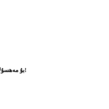
بۇ مەھسۇلات مۇۋەپپەقىيەتلىك ھالدا سېۋەتكە قوشۇلدى!