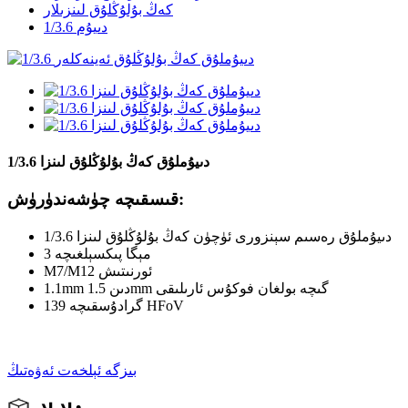
كەڭ بۇلۇڭلۇق لىنزىلار
1/3.6 دىيۇم
1/3.6 دىيۇملۇق كەڭ بۇلۇڭلۇق لىنزا
قىسقىچە چۈشەندۈرۈش:
1/3.6 دىيۇملۇق رەسىم سېنزورى ئۈچۈن كەڭ بۇلۇڭلۇق لىنزا
3 مېگا پىكسېلغىچە
M7/M12 ئورنىتىش
1.1mm دىن 1.5mm گىچە بولغان فوكۇس ئارىلىقى
139 گرادۇسقىچە HFoV
بىزگە ئېلخەت ئەۋەتىڭ