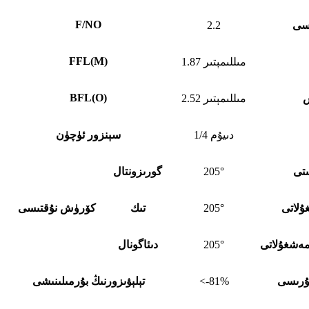
F/NO
ىسى
2.2
FFL
(
M)
1.87 مىللىمېتىر
BFL
(
O)
س
2.52 مىللىمېتىر
1/4 دىيۇم
سېنزور ئۈچۈن
ىتى
205°
گورىزونتال
ۇلاتى
205°
تىك
كۆرۈش نۇقتىسى
ەشغۇلاتى
205°
دىئاگونال
تۇرىسى
<-81%
تېلېۋىزورنىڭ بۇرمىلىنىشى