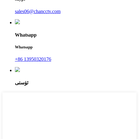
sales06@chancctv.com
Whatsapp
Whatsapp
+86 13950320176
ئۈستى