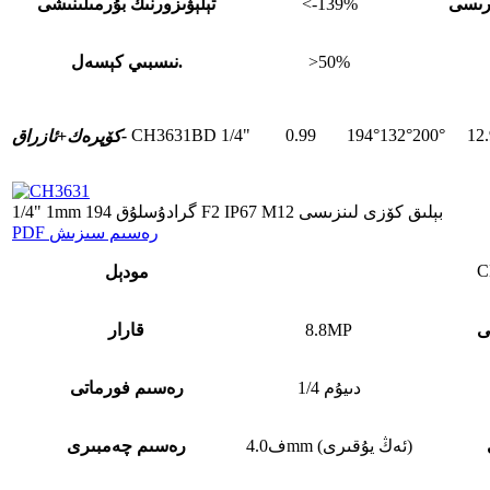
ۇرىسى
<-139%
تېلېۋىزورنىڭ بۇرمىلىنىشى
>50%
نىسبىي كېسەل.
CH3631BD
1/4"
0.99
194°132°200°
12
ئازراق-
كۆپرەك+
1/4" 1mm 194 گرادۇسلۇق F2 IP67 M12 بېلىق كۆزى لىنزىسى
PDF رەسىم سىزىش
C
مودېل
ى
8.8MP
قارار
1/4 دىيۇم
رەسىم فورماتى
ف4.0mm (ئەڭ يۇقىرى)
رەسىم چەمبىرى