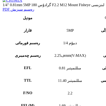
1/4" 0.81mm 5MP 180 گرادۇس F2.2 M12 Mount Fisheye لىنزىسى
PDF رەسىم سىزىش
مودېل
ڭى
5MP
قارار
1/4 دىيۇم
رەسىم فورماتى
ى
ف2.25mm(V-MAX)
رەسىم چەمبىرى
EFL
ى
0.81 مىللىمېتىر
TTL
ىسى
11.40 مىللىمېتىر
F/NO
2.2
FFL
(
M)
1.69 مىللىمېتىر