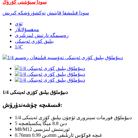
سودا سېۋىتىنى كۆرۈڭ
سودا قىلىشقا قايتىش
تەكشۈرۈشكە كىرىش
ئۆي
مەھسۇلاتلار
رەسىمگە تارتىش لىنزىلىرى
بېلىق كۆزى ئەينىكى
1/4"
1/4 دىيۇملۇق بېلىق كۆزى ئەينىكى
قىسقىچە چۈشەندۈرۈش:
1/4 دىيۇملۇق فورمات سېنزورى ئۈچۈن بېلىق كۆزى ئەينىكى
5 دىن 8.8 مېگا پىكسېلغىچە
M8/M12 ئورنىتىش لىنزىسى
0.76mm دىن 0.99mm غىچە فوكۇس ئارىلىقى