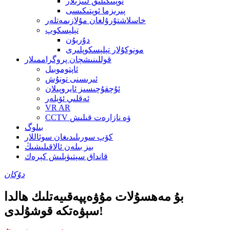
ئوپتىكىلىق لىنزىلار
پىرىزما ئوپتىكىسى
خاسلاشتۇرۇلغان مۇلازىمەتلەر
تېلېسكوپ
دۇربۇن
مونوكۇلار تېلېسكوپلىرى
قوللىنىشچان پروگراممىلار
ئاپتوموبىل
ئىرىسنى تونۇش
ئۇچقۇچىسىز ئايروپىلان
ئەقلىي ئۆيلەر
VR AR
CCTV ۋە نازارەت قىلىش
بىلوگ
كۆپ سورىلىدىغان سوئاللار
بىز بىلەن ئالاقىلىشىڭ
قانداق سېتىۋېلىش كېرەك
دۇكان
بۇ مەھسۇلات مۇۋەپپەقىيەتلىك ھالدا
سېۋەتكە قوشۇلدى!