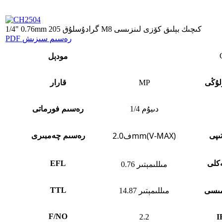
1/4" 0.76mm 205 گرادۇسلۇق M8 كىچىك بېلىق كۆزى لىنزىسى
PDF رەسىم سىزىش
مودېل
لۇڭى
MP
قارار
1/4 دىيۇم
رەسىم فورماتى
ف2.0mm(V-MAX)
ىپى
رەسىم چەمبىرى
كلى
EFL
0.76 مىللىمېتىر
TTL
مىسى
14.87 مىللىمېتىر
F/NO
2.2