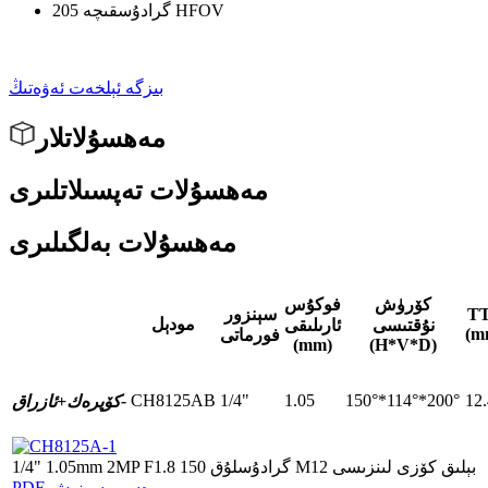
205 گرادۇسقىچە HFOV
بىزگە ئېلخەت ئەۋەتىڭ
مەھسۇلاتلار
مەھسۇلات تەپسىلاتلىرى
مەھسۇلات بەلگىلىرى
كۆرۈش
فوكۇس
T
سېنزور
مودېل
نۇقتىسى
ئارىلىقى
(m
فورماتى
(mm)
(H*V*D)
CH8125AB
1/4"
1.05
150°*114°*200°
12
ئازراق-
كۆپرەك+
1/4" 1.05mm 2MP F1.8 150 گرادۇسلۇق M12 بېلىق كۆزى لىنزىسى
PDF رەسىم سىزىش