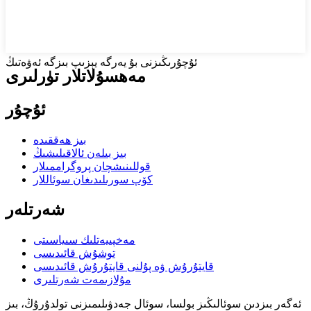
ئۇچۇرىڭىزنى بۇ يەرگە يېزىپ بىزگە ئەۋەتىڭ
مەھسۇلاتلار تۈرلىرى
ئۇچۇر
بىز ھەققىدە
بىز بىلەن ئالاقىلىشىڭ
قوللىنىشچان پروگراممىلار
كۆپ سورىلىدىغان سوئاللار
شەرتلەر
مەخپىيەتلىك سىياسىتى
توشۇش قائىدىسى
قايتۇرۇش ۋە پۇلنى قايتۇرۇش قائىدىسى
مۇلازىمەت شەرتلىرى
ئەگەر بىزدىن سوئالىڭىز بولسا، سوئال جەدۋىلىمىزنى تولدۇرۇڭ، بىز