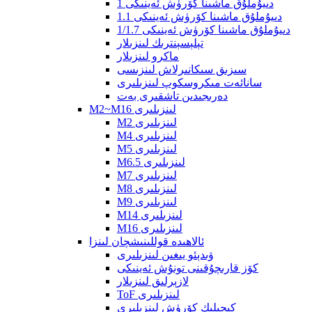
1 دىيۇملۇق ماشىنا كۆرۈش ئەينىكى
1.1 دىيۇملۇق ماشىنا كۆرۈش ئەينىكى
1/1.7 دىيۇملۇق ماشىنا كۆرۈش ئەينىكى
تېلېسېنترىك لىنزىلار
ماكرو لىنزىلار
سىزىق سىكانىرلاش لىنزىسى
سانائەت مىكروسكوپ لىنزىلىرى
دەرىجىدىن تاشقىرى بەت
M2~M16 لىنزىلىرى
M2 لىنزىلىرى
M4 لىنزىلىرى
M5 لىنزىلىرى
M6.5 لىنزىلىرى
M7 لىنزىلىرى
M8 لىنزىلىرى
M9 لىنزىلىرى
M14 لىنزىلىرى
M16 لىنزىلىرى
ئالاھىدە قوللىنىشچان لىنزا
ۋىدېئو يىغىن لىنزىلىرى
كۆز قارىچۇقىنى تونۇش ئەينىكى
لازېرلىق لىنزىلار
ToF لىنزىلىرى
كېچىلىك كۆرۈش لىنزىلىرى