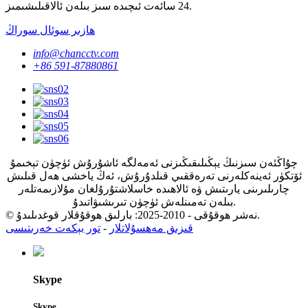
24 سائەت ئىچىدە سىز بىلەن ئالاقىلىشىمىز.
ھازىر سوئال سوراڭ
info@chancctv.com
+86 591-87880861
چۇاڭئەن سىزنىڭ يېڭىلىقىڭىزنى ئەمەلگە ئاشۇرۇش ئۈچۈن تېخىمۇ
ئۆتكۈر ئەينەكلەرنى تەرەققىي قىلدۇرۇش، ئەڭ ياخشى ھەل قىلىش
چارىلىرىنى يارىتىش ۋە ئالاھىدە خاسلاشتۇرۇلغان مۇلازىمەتلەر
بىلەن تەمىنلەش ئۈچۈن تىرىشىۋاتىدۇ.
© نەشر ھوقۇقى - 2010-2025: بارلىق ھوقۇقلار قوغدىلىدۇ.
قىزىق مەھسۇلاتلار
-
تور بېكەت خەرىتىسى
Skype
Skype