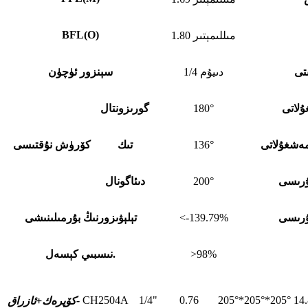
BFL
(
O)
1.80 مىللىمېتىر
تى
1/4 دىيۇم
سېنزور ئۈچۈن
لاتى
180°
گورىزونتال
ەشغۇلاتى
136°
تىك
كۆرۈش نۇقتىسى
ۇرىسى
200°
دىئاگونال
ۇرىسى
<-139.79%
تېلېۋىزورنىڭ بۇرمىلىنىشى
>98%
نىسبىي كېسەل.
CH2504A
1/4"
0.76
205°*205°*205°
14
ئازراق-
كۆپرەك+