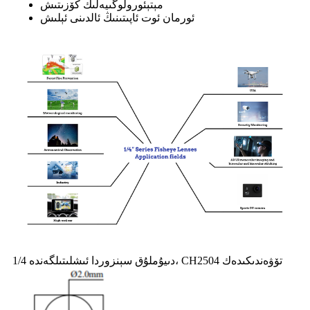
مېتېئورولوگىيەلىك كۆزىتىش
ئورمان ئوت ئاپىتىنىڭ ئالدىنى ئېلىش
1/4 دىيۇملۇق سېنزوردا ئىشلىتىلگەندە، CH2504 تۆۋەندىكىدەك