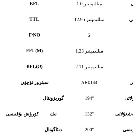
EFL
1.0 مىللىمېتىر
TTL
ى
12.95 مىللىمېتىر
F/NO
2
FFL
(
M)
1.23 مىللىمېتىر
BFL
(
O)
2.11 مىللىمېتىر
ى
AR0144
سېنزور ئۈچۈن
اتى
194°
گورىزونتال
شغۇلاتى
132°
تىك
كۆرۈش نۇقتىسى
رىسى
200°
دىئاگونال