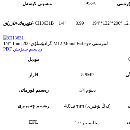
ۇرىسى
>98%
نىسبىي كېسەل.
CH3631B
1/4"
0.99
194º*132º*200º
12
ئازراق-
كۆپرەك+
1/4" 1mm 200 گرادۇسلۇق M12 Mount Fisheye لىنزىسى
PDF رەسىم سىزىش
مودېل
ڭى
8.8MP
قارار
1/4 دىيۇم
رەسىم فورماتى
ف4.0mm (ئەڭ يۇقىرى)
ى
رەسىم چەمبىرى
ى
EFL
1.0 مىللىمېتىر