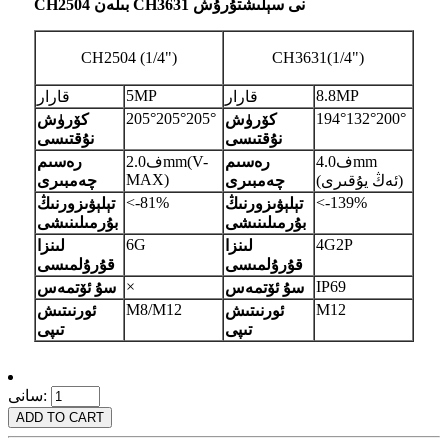
CH2504 بىلەن CH3631 نى سېلىشتۇرۇش
CH2504 (1/4")
CH3631(1/4")
5MP
8.8MP
قارار
قارار
205°205°205°
194°132°200°
كۆرۈش
كۆرۈش
نۇقتىسى
نۇقتىسى
ف4.0mm
رەسىم
ف2.0mm(V-
رەسىم
MAX)
(ئەڭ يۇقىرى)
چەمبىرى
چەمبىرى
<-81%
<-139%
تېلېۋىزورنىڭ
تېلېۋىزورنىڭ
بۇرمىلىنىشى
بۇرمىلىنىشى
6G
4G2P
لىنزا
لىنزا
قۇرۇلمىسى
قۇرۇلمىسى
×
IP69
سۇ ئۆتمەس
سۇ ئۆتمەس
M8/M12
M12
ئورنىتىش
ئورنىتىش
تىپى
تىپى
سانى: