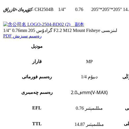
CH2504B
1/4"
0.76
205°*205°*205°
14
ئازراق-
كۆپرەك+
1/4" 0.76mm 205 گرادۇس F2.2 M12 Mount Fisheye لىنزىسى
PDF رەسىم سىزىش
مودېل
MP
قارار
ۇڭى
1/4 دىيۇم
رەسىم فورماتى
ف2.0mm(V-MAX)
رەسىم چەمبىرى
EFL
پى
0.76 مىللىمېتىر
لى
TTL
14.87 مىللىمېتىر