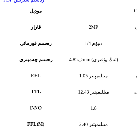
C
مودېل
ى
2MP
قارار
1/4 دىيۇم
رەسىم فورماتى
ف4.85mm (ئەڭ يۇقىرى)
رەسىم چەمبىرى
EFL
1.05 مىللىمېتىر
TTL
ى
12.43 مىللىمېتىر
F/NO
1.8
FFL
(
M)
2.40 مىللىمېتىر