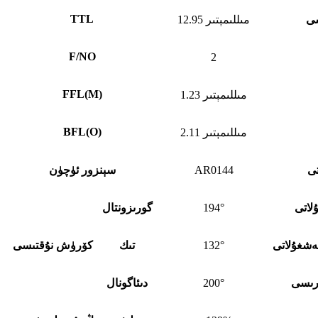
TTL
سى
12.95 مىللىمېتىر
F/NO
2
FFL
(
M)
1.23 مىللىمېتىر
BFL
(
O)
2.11 مىللىمېتىر
تى
AR0144
سېنزور ئۈچۈن
لاتى
194°
گورىزونتال
شغۇلاتى
132°
تىك
كۆرۈش نۇقتىسى
ۇرىسى
200°
دىئاگونال