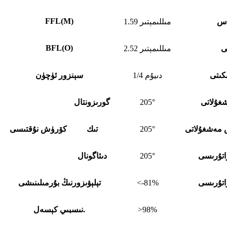
FFL
(
M)
ەس
1.59 مىللىمېتىر
BFL
(
O)
ى
2.52 مىللىمېتىر
كىتى
1/4 دىيۇم
سېنزور ئۈچۈن
غۇلاتى
205°
گورىزونتال
مەشغۇلاتى
205°
تىك
كۆرۈش نۇقتىسى
اتۇرىسى
205°
دىئاگونال
اتۇرىسى
<-81%
تېلېۋىزورنىڭ بۇرمىلىنىشى
>98%
نىسبىي كېسەل.