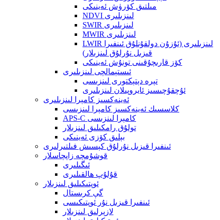
مىلتىق كۆرۈش ئەينىكى
NDVI لىنزىلىرى
SWIR لىنزىلىرى
MWIR لىنزىلىرى
LWIR لىنزىلىرى (ئۇزۇن دولقۇنلۇق ئىنفىرا
قىزىل نۇرلۇق لىنزىلار)
كۆز قارىچۇقىنى تونۇش ئەينىكى
ئىستېمالچى لىنزىلىرى
تېرە دېتېكتورى لىنزىسى
ئۇچقۇچىسىز ئايروپىلان لىنزىلىرى
ئەينەكسىز كامېرا لىنزىلىرى
كلاسسىك ئەينەكسىز كامېرا لىنزىسى
APS-C كامېرا لىنزىسى
تولۇق رامكىلىق لىنزىلار
بېلىق كۆزى ئەينىكى
ئىنفىرا قىزىل نۇرلۇق كېسىش فىلتىرلىرى
قوشۇمچە زاپچاسلار
ئىگىلىرى
قۇلۇپ ھالقىلىرى
ئوپتىكىلىق لىنزىلار
گې كرىستال
ئىنفىرا قىزىل نۇر ئوپتىكىسى
لازېرلىق لىنزىلار