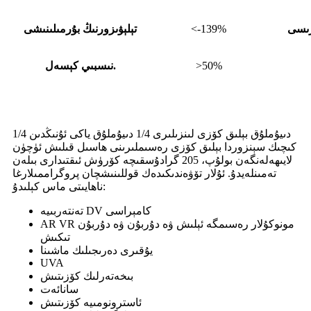
رىسى
<-139%
تېلېۋىزورنىڭ بۇرمىلىنىشى
>50%
نىسبىي كېسەل.
1/4 دىيۇملۇق بېلىق كۆزى لىنزىلىرى 1/4 دىيۇملۇق ياكى ئۇنىڭدىن
كىچىك سېنزوردا بېلىق كۆزى رەسىملىرىنى ھاسىل قىلىش ئۈچۈن
لايىھەلەنگەن بولۇپ، 205 گرادۇسقىچە كۆرۈش ئىقتىدارى بىلەن
تەمىنلەيدۇ. ئۇلار تۆۋەندىكىدەك قوللىنىشچان پروگراممىلارغا
ناھايىتى ماس كېلىدۇ:
تەنتەربىيە DV كامېراسى
AR VR مونوكۇلار رەسىمگە ئېلىش ۋە دۇربۇن ۋە دۇربۇن
تىكىش
يۇقىرى دەرىجىلىك ماشىنا
UVA
بىخەتەرلىك كۆزىتىش
سانائەت
ئاسترونومىيە كۆزىتىش