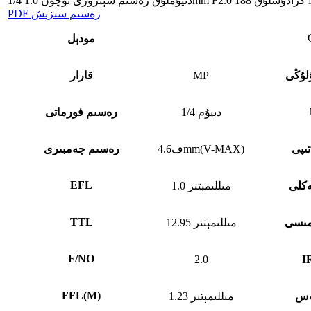
PDF رەسىم سىزىش
مودېل
لۇڭى
MP
قارار
1/4 دىيۇم
رەسىم فورماتى
تىپى
ف4.6mm(V-MAX)
رەسىم چەمبىرى
EFL
كلى
1.0 مىللىمېتىر
TTL
لمىسى
12.95 مىللىمېتىر
F/NO
2.0
FFL
(
M)
ەس
1.23 مىللىمېتىر