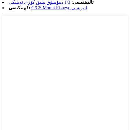
ئالدىنقىسى:
1/3 دىيۇملۇق بېلىق كۆزى ئەينىكى
C/CS Mount Fisheye لىنزىسى
كېيىنكىسى: