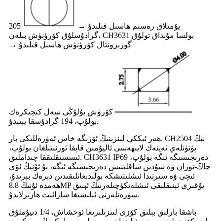
يۇمىلاق رەسىم ھاسىل قىلىدۇ →
205
گرادۇسلۇق كۆرۈنۈش بىلەن، CH3631 بولسا مۇنداق تولۇق
گورىزونتال كۆرۈنۈش ھاسىل قىلىدۇ →
كۆرۈش بۇلۇڭى سەل كىچىكرەك
بولۇپ، 194 گرادۇسقا يېتىدۇ.
ھەر ئىككى لىنزىنىڭ ئۆزىگە خاس ئەۋزەللىكى بار. CH2504 نىڭ
پۈتۈنلەي ئەينەك لايىھەسى ئاليۇمىن قاپقا ئورنىتىلغان بولۇپ،
ئىسسىقلىققا چىداملىق. CH3631 IP69 دەرىجىسىگە ئىگە بولۇپ،
چاڭ-توزان ۋە سۇدىن ساقلىنىش دەرىجىسىگە ئىگە، بۇ ئۇنىڭ ئۆي
ئىچى ۋە سىرتىدا ئىشلىتىشكە بولىدىغانلىقىدىن دېرەك بېرىدۇ،
ھەمدە ئۇنىڭ 8.8MP يۇقىرى ئېنىقلىقى ئىشلەتكۈچىلەرنىڭ ئېنىق
سۈرەتلەرنى ئېلىشىغا شارائىت ھازىرلايدۇ.
باشقا بارلىق بېلىق كۆزى لىنزىلىرىغا ئوخشاش، 1/4 دىيۇملۇق