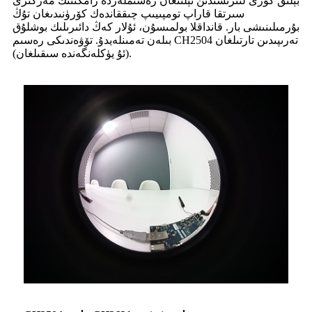
بېلىق كۆزى لىنزىسىدىن ئېلىنغان رەسىملەردە رامكىنىڭ مەركىزى
سىرتقا قاراپ تومپىيىپ چىققاندەك كۆرۈنىدىغان تۇڭ
بۇرمىلىنىشى بار. قانداقلا بولمىسۇن، ئۇلار كەڭ دائىرىلىك بوشلۇق
بىلەن تەمىنلەيدۇ. تۆۋەندىكى رەسىم CH2504 تەرىپىدىن تارتىلغان
(ئۇ يۈكلەنگەندە سىقىلغان).