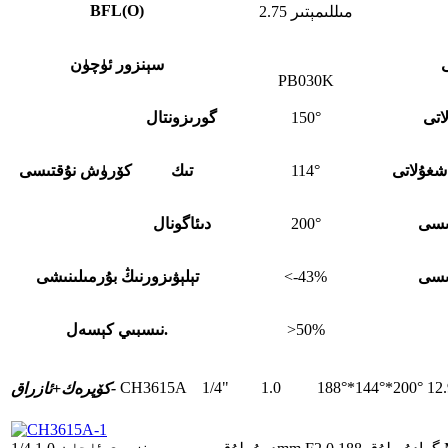
BFL
(
O)
2.75 مىللىمېتىر
سېنزور ئۈچۈن
PB030K
اتى
150°
گورىزونتال
غۇلاتى
114°
تىك
كۆرۈش نۇقتىسى
ىسى
200°
دىئاگونال
ىسى
<-43%
تېلېۋىزورنىڭ بۇرمىلىنىشى
>50%
نىسبىي كېسەل.
CH3615A
1/4"
1.0
188°*144°*200°
12
ئازراق-
كۆپرەك+