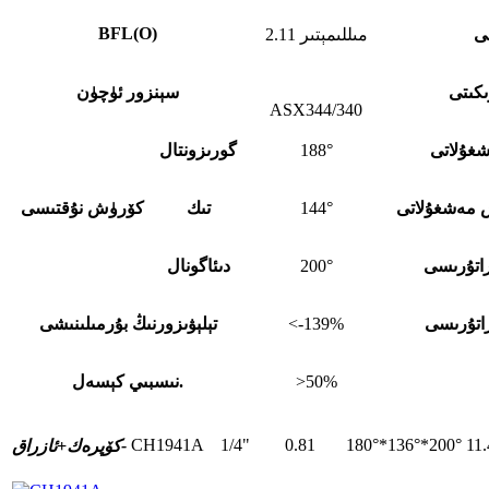
BFL
(
O)
قى
2.11 مىللىمېتىر
كىتى
سېنزور ئۈچۈن
ASX344/340
غۇلاتى
188°
گورىزونتال
 مەشغۇلاتى
144°
تىك
كۆرۈش نۇقتىسى
اتۇرىسى
200°
دىئاگونال
اتۇرىسى
<-139%
تېلېۋىزورنىڭ بۇرمىلىنىشى
>50%
نىسبىي كېسەل.
CH1941A
1/4"
0.81
180°*136°*200°
11.
ئازراق-
كۆپرەك+