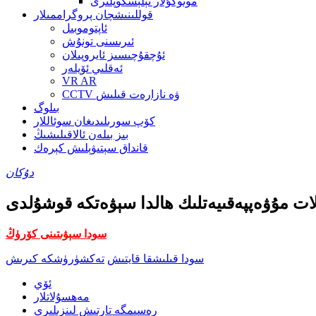
مونوكۇلار تېلېسكوپلىرى
قوللىنىشچان پروگراممىلار
ئاپتوموبىل
ئىرىسنى تونۇش
ئۇچقۇچىسىز ئايروپىلان
ئەقلىي ئۆيلەر
VR AR
CCTV ۋە نازارەت قىلىش
بىلوگ
كۆپ سورىلىدىغان سوئاللار
بىز بىلەن ئالاقىلىشىڭ
قانداق سېتىۋېلىش كېرەك
دۇكان
سودا سېۋىتىنى كۆرۈڭ
سودا قىلىشقا قايتىش
تەكشۈرۈشكە كىرىش
ئۆي
مەھسۇلاتلار
رەسىمگە تارتىش لىنزىلىرى