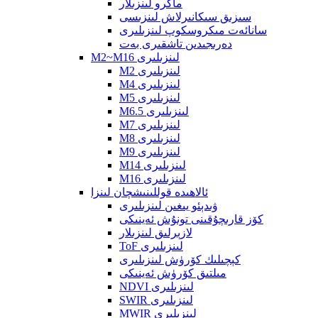
ماكرو لىنزىلار
سىزىق سىكانىرلاش لىنزىسى
سانائەت مىكروسكوپ لىنزىلىرى
دەرىجىدىن تاشقىرى بەت
M2~M16 لىنزىلىرى
M2 لىنزىلىرى
M4 لىنزىلىرى
M5 لىنزىلىرى
M6.5 لىنزىلىرى
M7 لىنزىلىرى
M8 لىنزىلىرى
M9 لىنزىلىرى
M14 لىنزىلىرى
M16 لىنزىلىرى
ئالاھىدە قوللىنىشچان لىنزا
ۋىدېئو يىغىن لىنزىلىرى
كۆز قارىچۇقىنى تونۇش ئەينىكى
لازېرلىق لىنزىلار
ToF لىنزىلىرى
كېچىلىك كۆرۈش لىنزىلىرى
مىلتىق كۆرۈش ئەينىكى
NDVI لىنزىلىرى
SWIR لىنزىلىرى
MWIR لىنزىلىرى