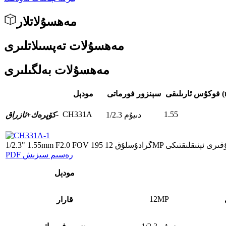
مەھسۇلاتلار
مەھسۇلات تەپسىلاتلىرى
مەھسۇلات بەلگىلىرى
 (mm)
سېنزور فورماتى
مودېل
CH331A
1.55
1/2.3 دىيۇم
ئازراق-
كۆپرەك+
PDF رەسىم سىزىش
مودېل
12MP
قارار