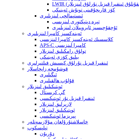
ولقۇنلۇق ئىنفىرا قىزىل نۇرلۇق لىنزىلار)
كۆز قارىچۇقىنى تونۇش ئەينىكى
ئىستېمالچى لىنزىلىرى
تېرە دېتېكتورى لىنزىسى
ئۇچقۇچىسىز ئايروپىلان لىنزىلىرى
ئەينەكسىز كامېرا لىنزىلىرى
كلاسسىك ئەينەكسىز كامېرا لىنزىسى
APS-C كامېرا لىنزىسى
تولۇق رامكىلىق لىنزىلار
بېلىق كۆزى ئەينىكى
ئىنفىرا قىزىل نۇرلۇق كېسىش فىلتىرلىرى
قوشۇمچە زاپچاسلار
ئىگىلىرى
قۇلۇپ ھالقىلىرى
ئوپتىكىلىق لىنزىلار
گې كرىستال
ئىنفىرا قىزىل نۇر ئوپتىكىسى
لازېرلىق لىنزىلار
ئوپتىكىلىق لىنزىلار
پىرىزما ئوپتىكىسى
خاسلاشتۇرۇلغان مۇلازىمەتلەر
تېلېسكوپ
دۇربۇن