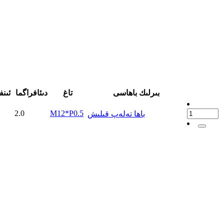
بىرلىك باھاسى
تاغ
دىئافراگما
ئىنف
2.0
M12*P0.5
باھا تەلەپ قىلىش