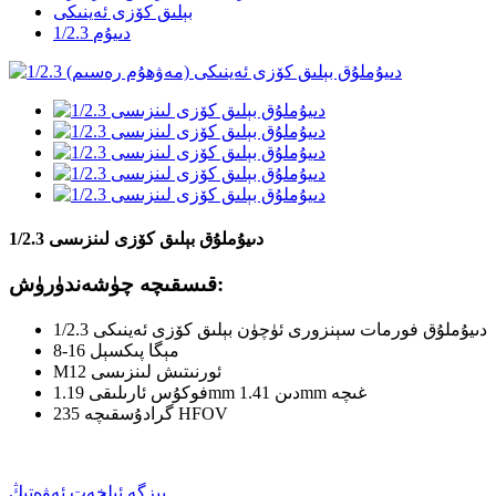
بېلىق كۆزى ئەينىكى
1/2.3 دىيۇم
1/2.3 دىيۇملۇق بېلىق كۆزى لىنزىسى
قىسقىچە چۈشەندۈرۈش:
1/2.3 دىيۇملۇق فورمات سېنزورى ئۈچۈن بېلىق كۆزى ئەينىكى
8-16 مېگا پىكسېل
M12 ئورنىتىش لىنزىسى
فوكۇس ئارىلىقى 1.19mm دىن 1.41mm غىچە
235 گرادۇسقىچە HFOV
بىزگە ئېلخەت ئەۋەتىڭ