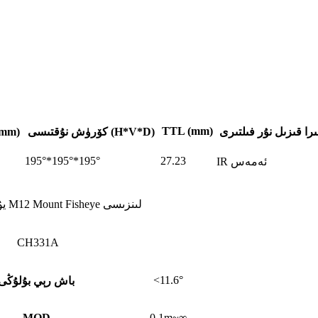
TTL (mm)
ىرا قىزىل نۇر فىلتىرى
كۆرۈش نۇقتىسى (H*V*D)
فوكۇس ئارىلىقى
195°*195°*195°
27.23
IR ئەمەس
1/2.3" 1.55mm F2.0 FOV 195 گرادۇسلۇق 12MP يۇقىرى ئېنىقلىقتىكى M12 Mount Fisheye لىنزىسى
CH331A
<11.6°
باش رېي بۇلۇڭى
MOD
0.1m~∞