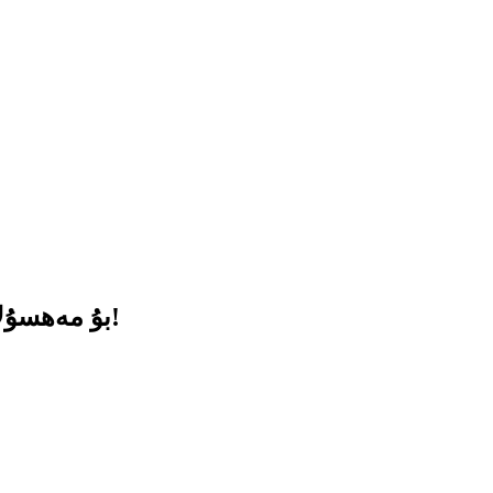
بۇ مەھسۇلات مۇۋەپپەقىيەتلىك ھالدا سېۋەتكە قوشۇلدى!