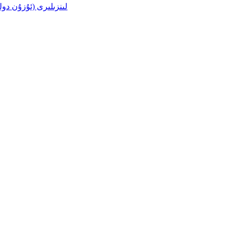
LWIR لىنزىلىرى (ئۇزۇن د