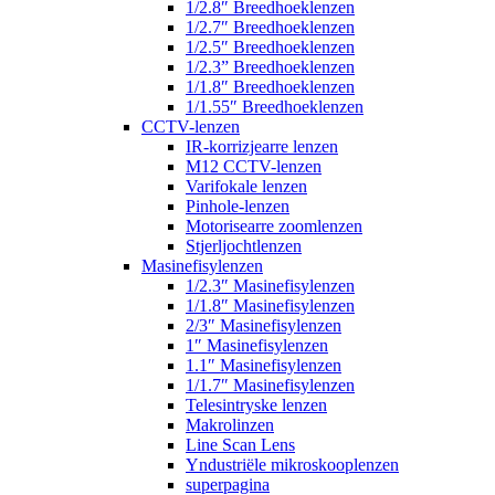
1/2.8″ Breedhoeklenzen
1/2.7″ Breedhoeklenzen
1/2.5″ Breedhoeklenzen
1/2.3” Breedhoeklenzen
1/1.8″ Breedhoeklenzen
1/1.55″ Breedhoeklenzen
CCTV-lenzen
IR-korrizjearre lenzen
M12 CCTV-lenzen
Varifokale lenzen
Pinhole-lenzen
Motorisearre zoomlenzen
Stjerljochtlenzen
Masinefisylenzen
1/2.3″ Masinefisylenzen
1/1.8″ Masinefisylenzen
2/3″ Masinefisylenzen
1″ Masinefisylenzen
1.1″ Masinefisylenzen
1/1.7″ Masinefisylenzen
Telesintryske lenzen
Makrolinzen
Line Scan Lens
Yndustriële mikroskooplenzen
superpagina