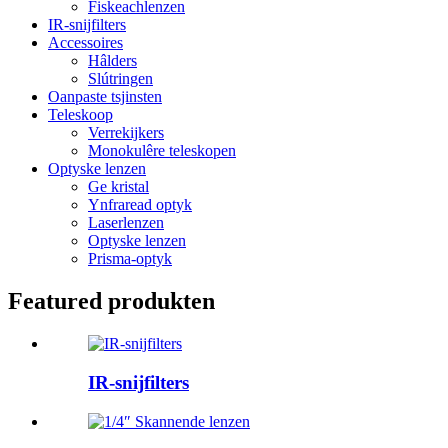
Fiskeachlenzen
IR-snijfilters
Accessoires
Hâlders
Slútringen
Oanpaste tsjinsten
Teleskoop
Verrekijkers
Monokulêre teleskopen
Optyske lenzen
Ge kristal
Ynfraread optyk
Laserlenzen
Optyske lenzen
Prisma-optyk
Featured produkten
IR-snijfilters