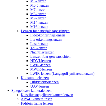
M5-lenzen
M6.5-lenzen
M7-lenzen
M8-lenzen
M9-lenzen
M14-lenzen
M16-lenzen
Lenzen foar spesjale tapassingen
Fideokonferinsjelenzen
Iris-erkenningslenzen
Laserlenzen
ToF-lenzen
Nachtfisylenzen
Lenzen foar gewearsichten
NDVI-lenzen
SWIR-lenzen
MWIR-lenzen
LWIR-lenzen (Langegolf-ynfrareadlenzen)
Konsumintelenzen
Hûddetektorlenzen
UAV-lenzen
Spiegelleaze kameralenzen
Klassike spegelleaze kameralenzen
APS-C kameralinsen
Folslein frame lenzen