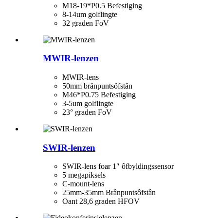
M18-19*P0.5 Befestiging
8-14um golflingte
32 graden FoV
MWIR-lenzen
MWIR-lens
50mm brânpuntsôfstân
M46*P0.75 Befestiging
3-5um golflingte
23° graden FoV
SWIR-lenzen
SWIR-lens foar 1″ ôfbyldingssensor
5 megapiksels
C-mount-lens
25mm-35mm Brânpuntsôfstân
Oant 28,6 graden HFOV