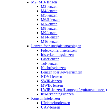
M2~M16 lenzen
M2-lenzen
M4-lenzen
M5-lenzen
M6.5-lenzen
M7-lenzen
M8-lenzen
M9-lenzen
M14-lenzen
M16-lenzen
Lenzen foar spesjale tapassingen
Fideokonferinsjelenzen
Iris-erkenningslenzen
Laserlenzen
ToF-lenzen
Nachtfisylenzen
Lenzen foar gewearsichten
NDVI-lenzen
SWIR-lenzen
MWIR-lenzen
LWIR-lenzen (Langegolf-ynfrareadlenzen)
Iris-erkenningslenzen
Konsumintelenzen
Hûddetektorlenzen
UAV-lenzen