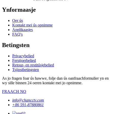
Ynformaasje
Oer ús
Kontakt mei ús opnimme
Applikaasjes
FAQ's
Betingsten
Privacybelied
Ferstjoerbelied
Retour- en restitúsjebelied
Tsjinstbetingsten
As jo ​​fragen foar ús hawwe, folje dan ús oanfraachformulier yn en
wy sille binnen 24 oeren kontakt mei jo opnimme.
FRAACH NO
info@chancctv.com
+86 591-87880861