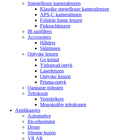
Spiegelleaze kameralenzen
Klassike spegelleaze kameralenzen
APS-C kameralinsen
Folslein frame lenzen
Fiskeachlenzen
IR-snijfilters
Accessoires
Hâlders
Slútringen
Optyske lenzen
Ge kristal
Ynfraread optyk
Laserlenzen
Optyske lenzen
Prisma-optyk
Oanpaste tsjinsten
Teleskoop
Verrekijkers
Monokulêre teleskopen
Applikaasjes
Automotive
Iris-erkenning
Drone
Slimme huzen
VR AR