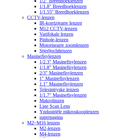
1/2″ Breedhoeklenzen
1/1.8″ Breedhoeklenzen
1/1.55″ Breedhoeklenzen
CCTV-lenzen
IR-korrizjearre lenzen
M12 CCTV-lenzen
Varifokale lenzen
Pinhole-lenzen
Motorisearre zoomlenzen
Stjerljochtlenzen
Masinefisylenzen
1/2.3″ Masinefisylenzen
1/1.8″ Masinefisylenzen
2/3″ Masinefisylenzen
1″ Masinefisylenzen
1.1″ Masinefisylenzen
Telesintryske lenzen
1/1.7″ Masinefisylenzen
Makrolinzen
Line Scan Lens
Yndustriële mikroskooplenzen
superpagina
M2~M16 lenzen
M2-lenzen
M4-lenzen