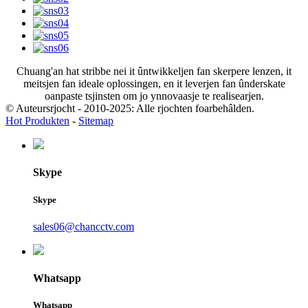
Chuang'an hat stribbe nei it ûntwikkeljen fan skerpere lenzen, it
meitsjen fan ideale oplossingen, en it leverjen fan ûnderskate
oanpaste tsjinsten om jo ynnovaasje te realisearjen.
© Auteursrjocht - 2010-2025: Alle rjochten foarbehâlden.
Hot Produkten
-
Sitemap
Skype
Skype
sales06@chancctv.com
Whatsapp
Whatsapp