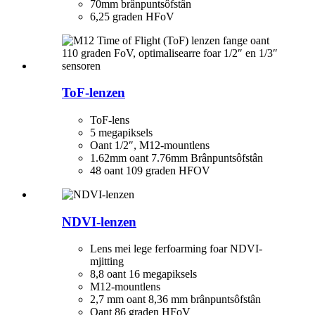
70mm brânpuntsôfstân
6,25 graden HFoV
ToF-lenzen
ToF-lens
5 megapiksels
Oant 1/2″, M12-mountlens
1.62mm oant 7.76mm Brânpuntsôfstân
48 oant 109 graden HFOV
NDVI-lenzen
Lens mei lege ferfoarming foar NDVI-
mjitting
8,8 oant 16 megapiksels
M12-mountlens
2,7 mm oant 8,36 mm brânpuntsôfstân
Oant 86 graden HFoV