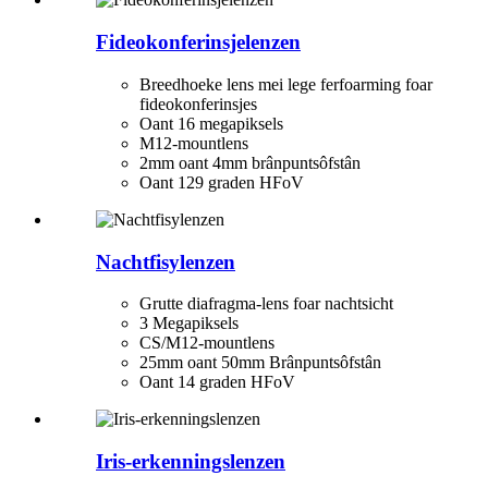
Fideokonferinsjelenzen
Breedhoeke lens mei lege ferfoarming foar
fideokonferinsjes
Oant 16 megapiksels
M12-mountlens
2mm oant 4mm brânpuntsôfstân
Oant 129 graden HFoV
Nachtfisylenzen
Grutte diafragma-lens foar nachtsicht
3 Megapiksels
CS/M12-mountlens
25mm oant 50mm Brânpuntsôfstân
Oant 14 graden HFoV
Iris-erkenningslenzen