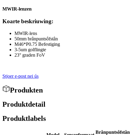
MWIR-lenzen
Koarte beskriuwing:
MWIR-lens
50mm brânpuntsôfstân
M46*P0.75 Befestiging
3-5um golflingte
23° graden FoV
Stjoer e-post nei ús
Produkten
Produktdetail
Produktlabels
Brânpuntsôfstân
Model
Sensorformaat