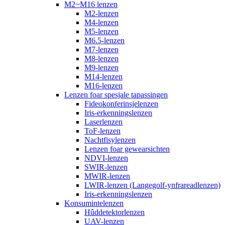
M2~M16 lenzen
M2-lenzen
M4-lenzen
M5-lenzen
M6.5-lenzen
M7-lenzen
M8-lenzen
M9-lenzen
M14-lenzen
M16-lenzen
Lenzen foar spesjale tapassingen
Fideokonferinsjelenzen
Iris-erkenningslenzen
Laserlenzen
ToF-lenzen
Nachtfisylenzen
Lenzen foar gewearsichten
NDVI-lenzen
SWIR-lenzen
MWIR-lenzen
LWIR-lenzen (Langegolf-ynfrareadlenzen)
Iris-erkenningslenzen
Konsumintelenzen
Hûddetektorlenzen
UAV-lenzen