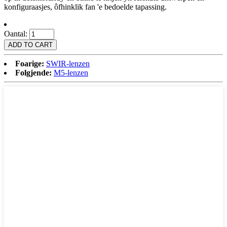
konfiguraasjes, ôfhinklik fan 'e bedoelde tapassing.
Oantal:
Foarige:
SWIR-lenzen
Folgjende:
M5-lenzen