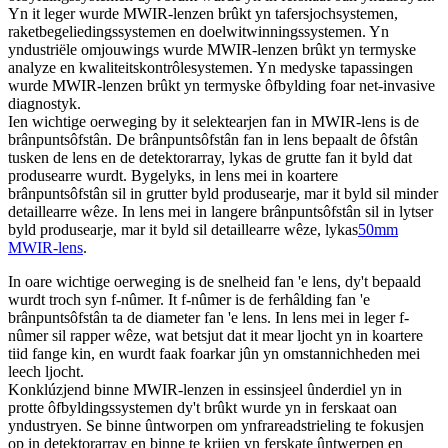
Yn it leger wurde MWIR-lenzen brûkt yn tafersjochsystemen,
raketbegeliedingssystemen en doelwitwinningssystemen. Yn
yndustriële omjouwings wurde MWIR-lenzen brûkt yn termyske
analyze en kwaliteitskontrôlesystemen. Yn medyske tapassingen
wurde MWIR-lenzen brûkt yn termyske ôfbylding foar net-invasive
diagnostyk.
Ien wichtige oerweging by it selektearjen fan in MWIR-lens is de
brânpuntsôfstân. De brânpuntsôfstân fan in lens bepaalt de ôfstân
tusken de lens en de detektorarray, lykas de grutte fan it byld dat
produsearre wurdt. Bygelyks, in lens mei in koartere
brânpuntsôfstân sil in grutter byld produsearje, mar it byld sil minder
detaillearre wêze. In lens mei in langere brânpuntsôfstân sil in lytser
byld produsearje, mar it byld sil detaillearre wêze, lykas
50mm
MWIR-lens
.
In oare wichtige oerweging is de snelheid fan 'e lens, dy't bepaald
wurdt troch syn f-nûmer. It f-nûmer is de ferhâlding fan 'e
brânpuntsôfstân ta de diameter fan 'e lens. In lens mei in leger f-
nûmer sil rapper wêze, wat betsjut dat it mear ljocht yn in koartere
tiid fange kin, en wurdt faak foarkar jûn yn omstannichheden mei
leech ljocht.
Konklúzjend binne MWIR-lenzen in essinsjeel ûnderdiel yn in
protte ôfbyldingssystemen dy't brûkt wurde yn in ferskaat oan
yndustryen. Se binne ûntworpen om ynfrareadstrieling te fokusjen
op in detektorarray en binne te krijen yn ferskate ûntwerpen en