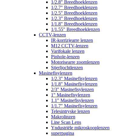
1/2.8″ Breedhoeklenzen
1/2.7″ Breedhoeklenzen
1/2.5″ Breedhoeklenzen
1/2.3” Breedhoeklenzen
1/1.8″ Breedhoeklenzen
1/1.55″ Breedhoeklenzen
CCTV-lenzen
IR-korrizjearre lenzen
M12 CCTV-lenzen
Varifokale lenzen
Pinhole-lenzen
Motorisearre zoomlenzen
Stjerljochtlenzen
Masinefisylenzen
1/2.3″ Masinefisylenzen
1/1.8″ Masinefisylenzen
2/3″ Masinefisylenzen
1″ Masinefisylenzen
1.1″ Masinefisylenzen
1/1.7″ Masinefisylenzen
Telesintryske lenzen
Makrolinzen
Line Scan Lens
Yndustriële mikroskooplenzen
superpagina