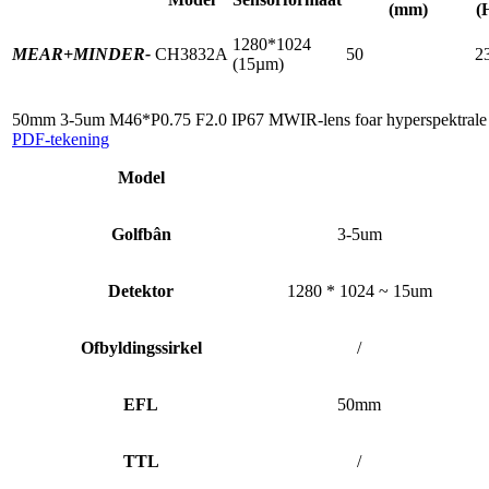
(mm)
(
1280*1024
MEAR+
MINDER-
CH3832A
50
2
(15µm)
50mm 3-5um M46*P0.75 F2.0 IP67 MWIR-lens foar hyperspektrale 
PDF-tekening
Model
Golfbân
3-5um
Detektor
1280 * 1024 ~ 15um
Ofbyldingssirkel
/
EFL
50mm
TTL
/