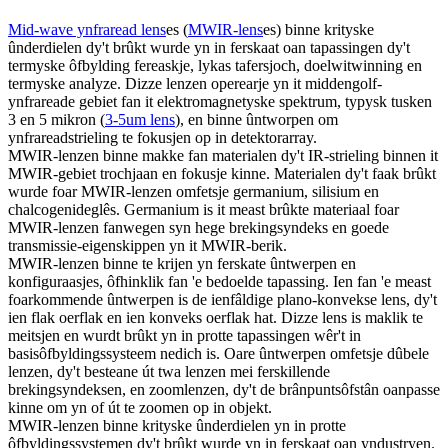
Mid-wave ynfraread lens
es (
MWIR-lens
es) binne krityske
ûnderdielen dy't brûkt wurde yn in ferskaat oan tapassingen dy't
termyske ôfbylding fereaskje, lykas tafersjoch, doelwitwinning en
termyske analyze. Dizze lenzen operearje yn it middengolf-
ynfrareade gebiet fan it elektromagnetyske spektrum, typysk tusken
3 en 5 mikron (
3-5um lens
), en binne ûntworpen om
ynfrareadstrieling te fokusjen op in detektorarray.
MWIR-lenzen binne makke fan materialen dy't IR-strieling binnen it
MWIR-gebiet trochjaan en fokusje kinne. Materialen dy't faak brûkt
wurde foar MWIR-lenzen omfetsje germanium, silisium en
chalcogenideglês. Germanium is it meast brûkte materiaal foar
MWIR-lenzen fanwegen syn hege brekingsyndeks en goede
transmissie-eigenskippen yn it MWIR-berik.
MWIR-lenzen binne te krijen yn ferskate ûntwerpen en
konfiguraasjes, ôfhinklik fan 'e bedoelde tapassing. Ien fan 'e meast
foarkommende ûntwerpen is de ienfâldige plano-konvekse lens, dy't
ien flak oerflak en ien konveks oerflak hat. Dizze lens is maklik te
meitsjen en wurdt brûkt yn in protte tapassingen wêr't in
basisôfbyldingssysteem nedich is. Oare ûntwerpen omfetsje dûbele
lenzen, dy't besteane út twa lenzen mei ferskillende
brekingsyndeksen, en zoomlenzen, dy't de brânpuntsôfstân oanpasse
kinne om yn of út te zoomen op in objekt.
MWIR-lenzen binne krityske ûnderdielen yn in protte
ôfbyldingssystemen dy't brûkt wurde yn in ferskaat oan yndustryen.