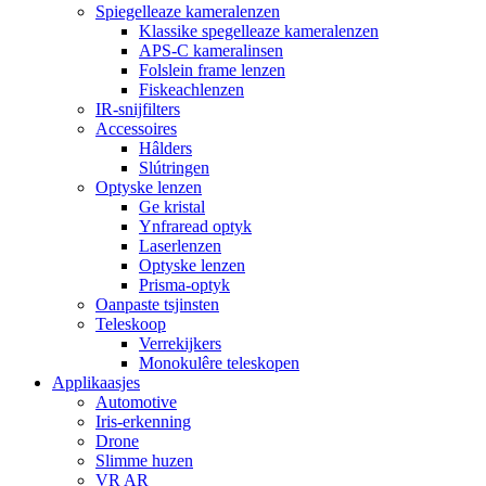
Spiegelleaze kameralenzen
Klassike spegelleaze kameralenzen
APS-C kameralinsen
Folslein frame lenzen
Fiskeachlenzen
IR-snijfilters
Accessoires
Hâlders
Slútringen
Optyske lenzen
Ge kristal
Ynfraread optyk
Laserlenzen
Optyske lenzen
Prisma-optyk
Oanpaste tsjinsten
Teleskoop
Verrekijkers
Monokulêre teleskopen
Applikaasjes
Automotive
Iris-erkenning
Drone
Slimme huzen
VR AR