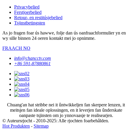
Privacybelied
Ferstjoerbelied
Retour- en restitúsjebelied
Tsjinstbetingsten
As jo ​​fragen foar ús hawwe, folje dan ús oanfraachformulier yn en
wy sille binnen 24 oeren kontakt mei jo opnimme.
FRAACH NO
info@chancctv.com
+86 591-87880861
Chuang'an hat stribbe nei it ûntwikkeljen fan skerpere lenzen, it
meitsjen fan ideale oplossingen, en it leverjen fan ûnderskate
oanpaste tsjinsten om jo ynnovaasje te realisearjen.
© Auteursrjocht - 2010-2025: Alle rjochten foarbehâlden.
Hot Produkten
-
Sitemap