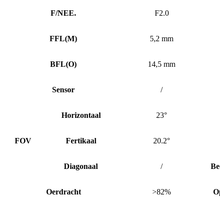
F/NEE.
F2.0
FFL
(
M)
5,2 mm
BFL
(
O)
14,5 mm
Sensor
/
Horizontaal
23°
FOV
Fertikaal
20.2°
Diagonaal
/
Be
Oerdracht
>82%
O