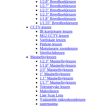
1/2.8″ Breedhoeklenzen
1/2.7″ Breedhoeklenzen
1/2.5″ Breedhoeklenzen
1/2.3” Breedhoeklenzen
1/1.8″ Breedhoeklenzen
1/1.55″ Breedhoeklenzen
CCTV-lenzen
IR-korrizjearre lenzen
M12 CCTV-lenzen
Varifokale lenzen
Pinhole-lenzen
Motorisearre zoomlenzen
Stjerljochtlenzen
Masinefisylenzen
1/2.3″ Masinefisylenzen
1/1.8″ Masinefisylenzen
2/3″ Masinefisylenzen
1″ Masinefisylenzen
1.1″ Masinefisylenzen
1/1.7″ Masinefisylenzen
Telesintryske lenzen
Makrolinzen
Line Scan Lens
Yndustriële mikroskooplenzen
superpagina