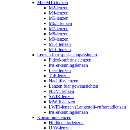
M2~M16 lenzen
M2-lenzen
M4-lenzen
M5-lenzen
M6.5-lenzen
M7-lenzen
M8-lenzen
M9-lenzen
M14-lenzen
M16-lenzen
Lenzen foar spesjale tapassingen
Fideokonferinsjelenzen
Iris-erkenningslenzen
Laserlenzen
ToF-lenzen
Nachtfisylenzen
Lenzen foar gewearsichten
NDVI-lenzen
SWIR-lenzen
MWIR-lenzen
LWIR-lenzen (Langegolf-ynfrareadlenzen)
Iris-erkenningslenzen
Konsumintelenzen
Hûddetektorlenzen
UAV-lenzen