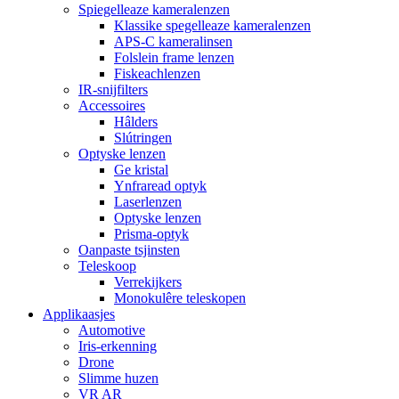
Spiegelleaze kameralenzen
Klassike spegelleaze kameralenzen
APS-C kameralinsen
Folslein frame lenzen
Fiskeachlenzen
IR-snijfilters
Accessoires
Hâlders
Slútringen
Optyske lenzen
Ge kristal
Ynfraread optyk
Laserlenzen
Optyske lenzen
Prisma-optyk
Oanpaste tsjinsten
Teleskoop
Verrekijkers
Monokulêre teleskopen
Applikaasjes
Automotive
Iris-erkenning
Drone
Slimme huzen
VR AR