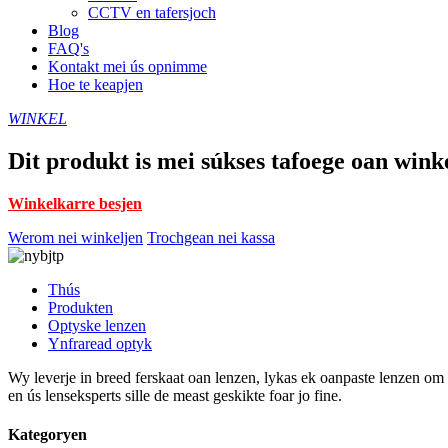
CCTV en tafersjoch
Blog
FAQ's
Kontakt mei ús opnimme
Hoe te keapjen
WINKEL
Dit produkt is mei súkses tafoege oan wink
Winkelkarre besjen
Werom nei winkeljen
Trochgean nei kassa
Thús
Produkten
Optyske lenzen
Ynfraread optyk
Wy leverje in breed ferskaat oan lenzen, lykas ek oanpaste lenzen om fe
en ús lenseksperts sille de meast geskikte foar jo fine.
Kategoryen