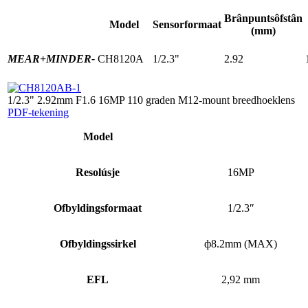
Brânpuntsôfstân
Model
Sensorformaat
(mm)
MEAR+
MINDER-
CH8120A
1/2.3"
2.92
1/2.3" 2.92mm F1.6 16MP 110 graden M12-mount breedhoeklens
PDF-tekening
Model
Resolúsje
16MP
Ofbyldingsformaat
1/2.3″
Ofbyldingssirkel
ф8.2mm (MAX)
EFL
2,92 mm