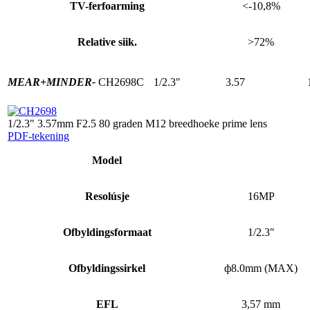
TV-ferfoarming
<-10,8%
Relative siik.
>72%
MEAR+
MINDER-
CH2698C
1/2.3″
3.57
1/2.3" 3.57mm F2.5 80 graden M12 breedhoeke prime lens
PDF-tekening
Model
Resolúsje
16MP
Ofbyldingsformaat
1/2.3″
Ofbyldingssirkel
ф8.0mm (MAX)
EFL
3,57 mm