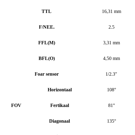
TTL
16,31 mm
F/NEE.
2.5
FFL
(
M)
3,31 mm
BFL
(
O)
4,50 mm
Foar sensor
1/2.3″
Horizontaal
108°
FOV
Fertikaal
81°
Diagonaal
135°