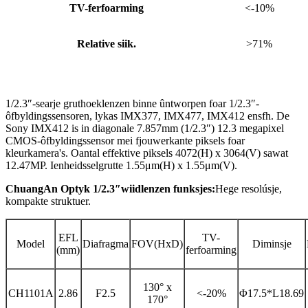
TV-ferfoarming
<-10%
Relative siik.
>71%
1/2.3″-searje gruthoeklenzen binne ûntworpen foar 1/2.3″-
ôfbyldingssensoren, lykas IMX377, IMX477, IMX412 ensfh. De
Sony IMX412 is in diagonale 7.857mm (1/2.3″) 12.3 megapixel
CMOS-ôfbyldingssensor mei fjouwerkante piksels foar
kleurkamera's. Oantal effektive piksels 4072(H) x 3064(V) sawat
12.47MP. Ienheidsselgrutte 1.55μm(H) x 1.55μm(V).
ChuangAn Optyk 1/2
.3″
wiid
lenzen funksjes:
Hege resolúsje,
kompakte struktuer.
EFL
TV-
Model
Diafragma
FOV(HxD)
Diminsje
(mm)
ferfoarming
130° x
CH1101A
2.86
F2.5
<-20%
Φ17.5*L18.69
170°