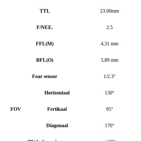
TTL
23.00mm
F/NEE.
2.5
FFL
(
M)
4,31 mm
BFL
(
O)
5,89 mm
Foar sensor
1/2.3″
Horizontaal
130°
FOV
Fertikaal
95°
Diagonaal
170°