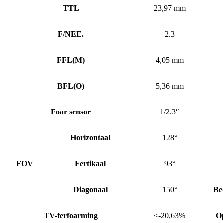
TTL
23,97 mm
F/NEE.
2.3
FFL
(
M)
4,05 mm
BFL
(
O)
5,36 mm
Foar sensor
1/2.3″
Horizontaal
128°
FOV
Fertikaal
93°
Diagonaal
150°
Be
TV-ferfoarming
<-20,63%
O