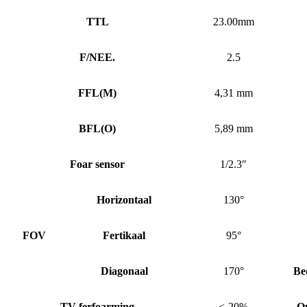
TTL
23.00mm
F/NEE.
2.5
FFL
(
M)
4,31 mm
BFL
(
O)
5,89 mm
Foar sensor
1/2.3″
Horizontaal
130°
FOV
Fertikaal
95°
Diagonaal
170°
Be
TV-ferfoarming
<-20%
O