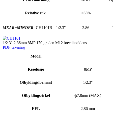
Relative siik.
>65%
MEAR+
MINDER-
CH1101B
1/2.3″
2.86
1/2.3" 2.86mm 8MP 170 graden M12 breedhoeklens
PDF-tekening
Model
Resolúsje
8MP
Ofbyldingsformaat
1/2.3″
Ofbyldingssirkel
ф7.8mm (MAX)
EFL
2,86 mm