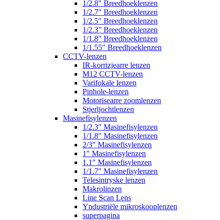
1/2.8″ Breedhoeklenzen
1/2.7″ Breedhoeklenzen
1/2.5″ Breedhoeklenzen
1/2.3” Breedhoeklenzen
1/1.8″ Breedhoeklenzen
1/1.55″ Breedhoeklenzen
CCTV-lenzen
IR-korrizjearre lenzen
M12 CCTV-lenzen
Varifokale lenzen
Pinhole-lenzen
Motorisearre zoomlenzen
Stjerljochtlenzen
Masinefisylenzen
1/2.3″ Masinefisylenzen
1/1.8″ Masinefisylenzen
2/3″ Masinefisylenzen
1″ Masinefisylenzen
1.1″ Masinefisylenzen
1/1.7″ Masinefisylenzen
Telesintryske lenzen
Makrolinzen
Line Scan Lens
Yndustriële mikroskooplenzen
superpagina