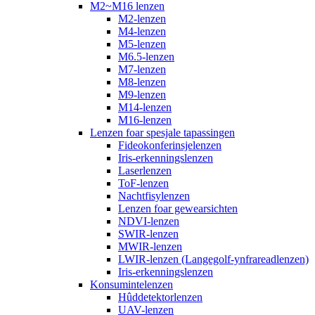
M2~M16 lenzen
M2-lenzen
M4-lenzen
M5-lenzen
M6.5-lenzen
M7-lenzen
M8-lenzen
M9-lenzen
M14-lenzen
M16-lenzen
Lenzen foar spesjale tapassingen
Fideokonferinsjelenzen
Iris-erkenningslenzen
Laserlenzen
ToF-lenzen
Nachtfisylenzen
Lenzen foar gewearsichten
NDVI-lenzen
SWIR-lenzen
MWIR-lenzen
LWIR-lenzen (Langegolf-ynfrareadlenzen)
Iris-erkenningslenzen
Konsumintelenzen
Hûddetektorlenzen
UAV-lenzen