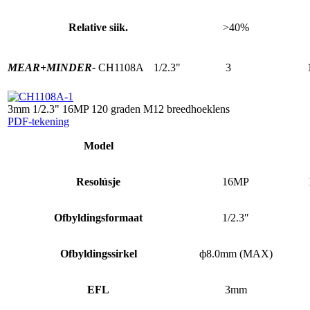
Relative siik.
>40%
MEAR+
MINDER-
CH1108A
1/2.3"
3
3mm 1/2.3" 16MP 120 graden M12 breedhoeklens
PDF-tekening
Model
Resolúsje
16MP
Ofbyldingsformaat
1/2.3″
Ofbyldingssirkel
ф8.0mm (MAX)
EFL
3mm