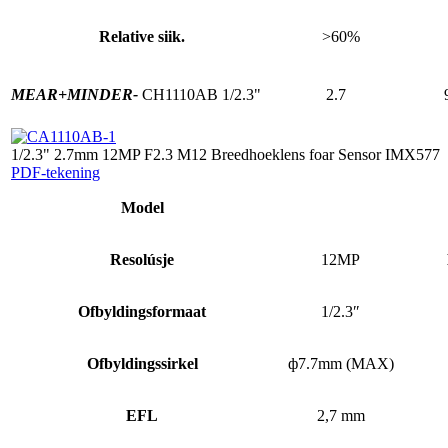
Relative siik.
>60%
MEAR+
MINDER-
CH1110AB
1/2.3"
2.7
1/2.3" 2.7mm 12MP F2.3 M12 Breedhoeklens foar Sensor IMX577
PDF-tekening
Model
Resolúsje
12MP
Ofbyldingsformaat
1/2.3″
Ofbyldingssirkel
ф7.7mm (MAX)
EFL
2,7 mm