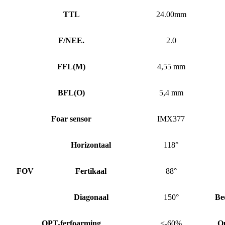
TTL
24.00mm
F/NEE.
2.0
FFL
(
M)
4,55 mm
BFL
(
O)
5,4 mm
Foar sensor
IMX377
Horizontaal
118°
FOV
Fertikaal
88°
Diagonaal
150°
Be
OPT-ferfoarming
<-60%
O