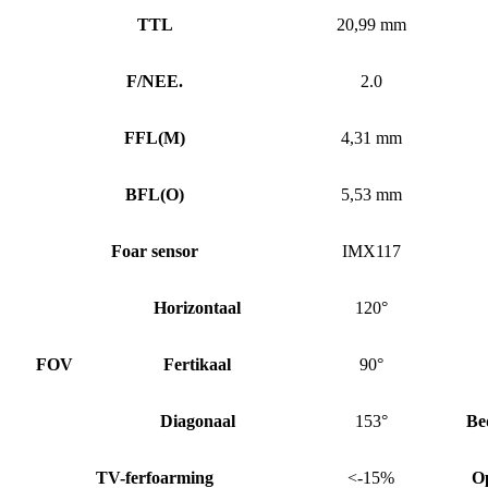
TTL
20,99 mm
F/NEE.
2.0
FFL
(
M)
4,31 mm
BFL
(
O)
5,53 mm
Foar sensor
IMX117
Horizontaal
120°
FOV
Fertikaal
90°
Diagonaal
153°
Be
TV-ferfoarming
<-15%
O