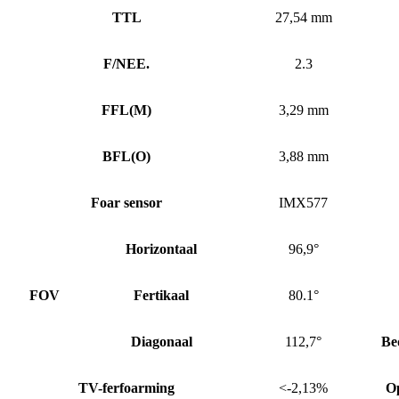
TTL
27,54 mm
F/NEE.
2.3
FFL
(
M)
3,29 mm
BFL
(
O)
3,88 mm
Foar sensor
IMX577
Horizontaal
96,9°
FOV
Fertikaal
80.1°
Diagonaal
112,7°
Be
TV-ferfoarming
<-2,13%
O