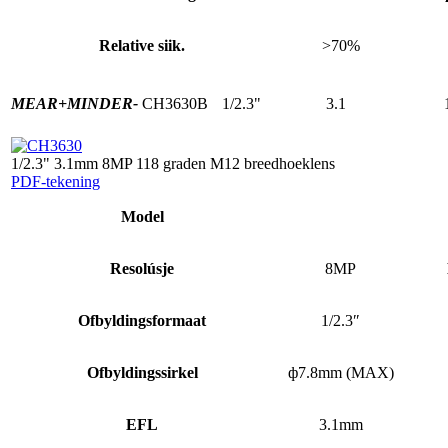
Relative siik.
>70%
MEAR+
MINDER-
CH3630B
1/2.3"
3.1
1/2.3" 3.1mm 8MP 118 graden M12 breedhoeklens
PDF-tekening
Model
Resolúsje
8MP
Ofbyldingsformaat
1/2.3″
Ofbyldingssirkel
ф7.8mm (MAX)
EFL
3.1mm