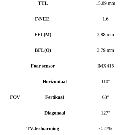
TTL
15,89 mm
F/NEE.
1.6
FFL
(
M)
2,88 mm
BFL
(
O)
3,79 mm
Foar sensor
IMX415
Horizontaal
110°
FOV
Fertikaal
63°
Diagonaal
127°
TV-ferfoarming
<-27%