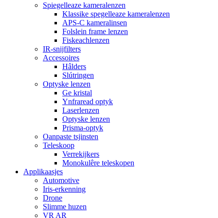
Spiegelleaze kameralenzen
Klassike spegelleaze kameralenzen
APS-C kameralinsen
Folslein frame lenzen
Fiskeachlenzen
IR-snijfilters
Accessoires
Hâlders
Slútringen
Optyske lenzen
Ge kristal
Ynfraread optyk
Laserlenzen
Optyske lenzen
Prisma-optyk
Oanpaste tsjinsten
Teleskoop
Verrekijkers
Monokulêre teleskopen
Applikaasjes
Automotive
Iris-erkenning
Drone
Slimme huzen
VR AR