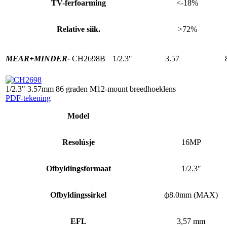
TV-ferfoarming
<-18%
Relative siik.
>72%
MEAR+
MINDER-
CH2698B
1/2.3″
3.57
1/2.3" 3.57mm 86 graden M12-mount breedhoeklens
PDF-tekening
Model
Resolúsje
16MP
Ofbyldingsformaat
1/2.3″
Ofbyldingssirkel
ф8.0mm (MAX)
EFL
3,57 mm