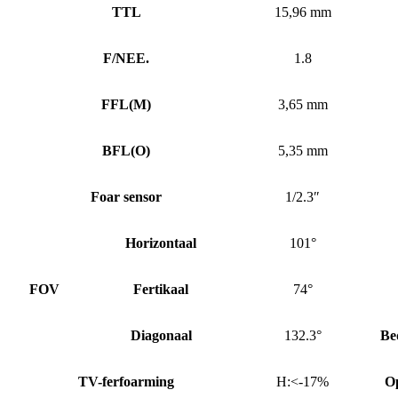
TTL
15,96 mm
F/NEE.
1.8
FFL
(
M)
3,65 mm
BFL
(
O)
5,35 mm
Foar sensor
1/2.3″
Horizontaal
101°
FOV
Fertikaal
74°
Diagonaal
132.3°
Be
TV-ferfoarming
H:<-17%
O