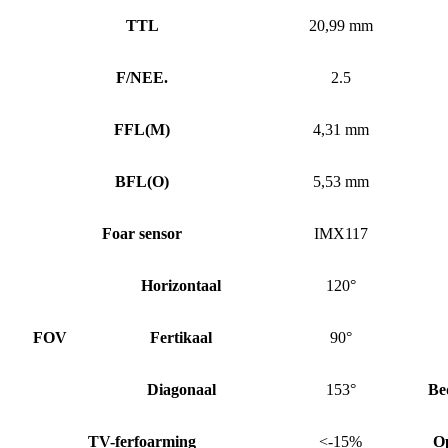
TTL
20,99 mm
F/NEE.
2.5
FFL
(
M)
4,31 mm
BFL
(
O)
5,53 mm
Foar sensor
IMX117
Horizontaal
120°
FOV
Fertikaal
90°
Diagonaal
153°
Be
TV-ferfoarming
<-15%
O