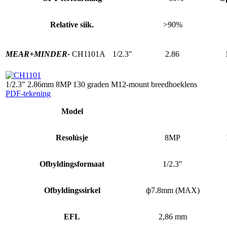
Relative siik.
>90%
MEAR+
MINDER-
CH1101A
1/2.3″
2.86
1/2.3" 2.86mm 8MP 130 graden M12-mount breedhoeklens
PDF-tekening
Model
Resolúsje
8MP
Ofbyldingsformaat
1/2.3″
Ofbyldingssirkel
ф7.8mm (MAX)
EFL
2,86 mm