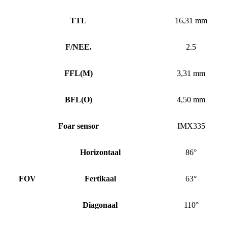
TTL
16,31 mm
F/NEE.
2.5
FFL
(
M)
3,31 mm
BFL
(
O)
4,50 mm
Foar sensor
IMX335
Horizontaal
86°
FOV
Fertikaal
63°
Diagonaal
110°