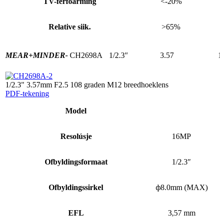
TV-ferfoarming
<-20%
Relative siik.
>65%
MEAR+
MINDER-
CH2698A
1/2.3″
3.57
1/2.3" 3.57mm F2.5 108 graden M12 breedhoeklens
PDF-tekening
Model
Resolúsje
16MP
Ofbyldingsformaat
1/2.3″
Ofbyldingssirkel
ф8.0mm (MAX)
EFL
3,57 mm