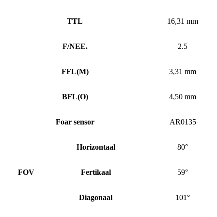
TTL
16,31 mm
F/NEE.
2.5
FFL
(
M)
3,31 mm
BFL
(
O)
4,50 mm
Foar sensor
AR0135
Horizontaal
80°
FOV
Fertikaal
59°
Diagonaal
101°