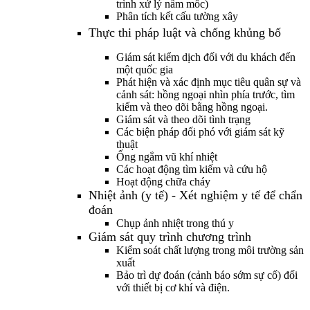
trình xử lý nấm mốc)
Phân tích kết cấu tường xây
Thực thi pháp luật và chống khủng bố
Giám sát kiểm dịch đối với du khách đến
một quốc gia
Phát hiện và xác định mục tiêu quân sự và
cảnh sát: hồng ngoại nhìn phía trước, tìm
kiếm và theo dõi bằng hồng ngoại.
Giám sát và theo dõi tình trạng
Các biện pháp đối phó với giám sát kỹ
thuật
Ống ngắm vũ khí nhiệt
Các hoạt động tìm kiếm và cứu hộ
Hoạt động chữa cháy
Nhiệt ảnh (y tế) - Xét nghiệm y tế để chẩn
đoán
Chụp ảnh nhiệt trong thú y
Giám sát quy trình chương trình
Kiểm soát chất lượng trong môi trường sản
xuất
Bảo trì dự đoán (cảnh báo sớm sự cố) đối
với thiết bị cơ khí và điện.