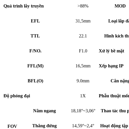
Quá trình lây truyền
>88%
MOD
EFL
31,5mm
Loại lắp đ
TTL
22.1
Hình kích t
F/NO.
F1.0
Xử lý bề mặt
FFL
(
M)
16,5mm
Xếp hạng IP
BFL
(
O)
9.0mm
Cân nặn
Độ phóng đại
1X
Phẫu thuật mố
Nằm ngang
18,18°~3,06°
Thao tác thu 
Thẳng đứng
14,59°~2,4°
Hoạt động tập
FOV