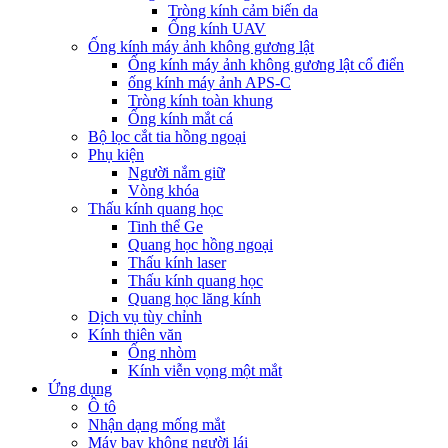
Tròng kính cảm biến da
Ống kính UAV
Ống kính máy ảnh không gương lật
Ống kính máy ảnh không gương lật cổ điển
ống kính máy ảnh APS-C
Tròng kính toàn khung
Ống kính mắt cá
Bộ lọc cắt tia hồng ngoại
Phụ kiện
Người nắm giữ
Vòng khóa
Thấu kính quang học
Tinh thể Ge
Quang học hồng ngoại
Thấu kính laser
Thấu kính quang học
Quang học lăng kính
Dịch vụ tùy chỉnh
Kính thiên văn
Ống nhòm
Kính viễn vọng một mắt
Ứng dụng
Ô tô
Nhận dạng mống mắt
Máy bay không người lái