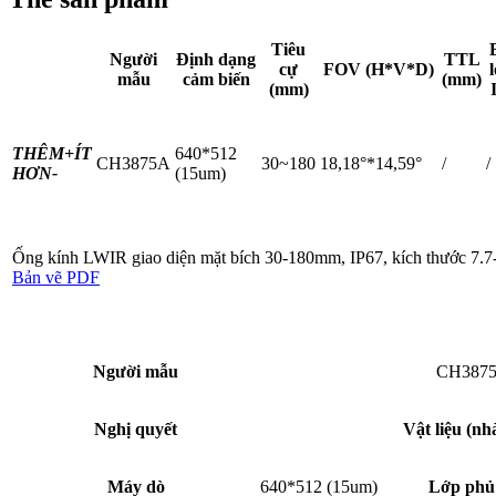
Tiêu
Người
Định dạng
TTL
cự
FOV (H*V*D)
mẫu
cảm biến
(mm)
(mm)
THÊM+
ÍT
640*512
CH3875A
30~180
18,18°*14,59°
/
/
HƠN-
(15um)
Ống kính LWIR giao diện mặt bích 30-180mm, IP67, kích thước 7.
Bản vẽ PDF
Người mẫu
CH387
Nghị quyết
Vật liệu (nh
Máy dò
640*512 (15um)
Lớp phủ