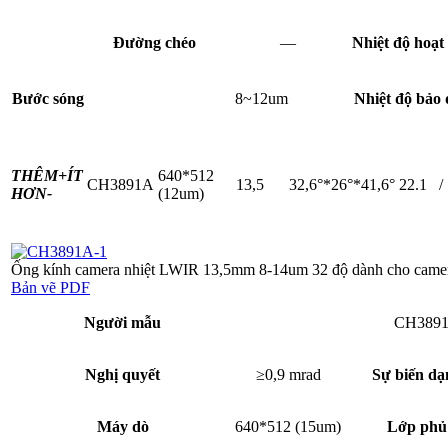
Đường chéo
—
Nhiệt độ hoạt
Bước sóng
8~12um
Nhiệt độ bảo
THÊM+
ÍT
640*512
CH3891A
13,5
32,6°*26°*41,6°
22.1
/
HƠN-
(12um)
Ống kính camera nhiệt LWIR 13,5mm 8-14um 32 độ dành cho camer
Bản vẽ PDF
Người mẫu
CH389
Nghị quyết
≥0,9 mrad
Sự biến dạ
Máy dò
640*512 (15um)
Lớp phủ