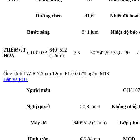
Đường chéo
41,6°
Nhiệt độ hoạt
Bước sóng
8~14um
Nhiệt độ bảo
THÊM+
ÍT
640*512
CH8107A
7.5
60°*47,5°*78,8°
30
/
HƠN-
(12um)
Ống kính LWIR 7.5mm 12um F1.0 60 độ ngàm M18
Bản vẽ PDF
Người mẫu
CH810
Nghị quyết
≥0,8 mrad
Không nhiệt 
Máy dò
640*512 (12um)
Lớp phủ
Hình tròn
Ø9,84mm
MOD