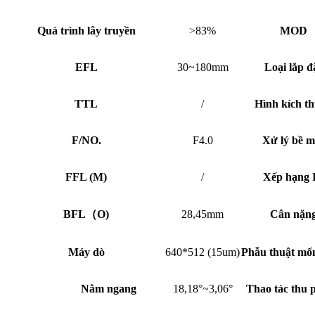
Quá trình lây truyền
>83%
MOD
EFL
30~180mm
Loại lắp đ
TTL
/
Hình kích t
F/NO.
F4.0
Xử lý bề m
FFL (M)
/
Xếp hạng 
BFL（O)
28,45mm
Cân nặn
Máy dò
640*512 (15um)
Phẫu thuật mố
Nằm ngang
18,18°~3,06°
Thao tác thu 