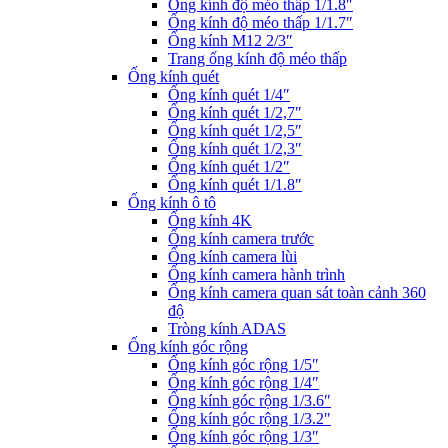
Ống kính độ méo thấp 1/1.8″
Ống kính độ méo thấp 1/1.7″
Ống kính M12 2/3″
Trang ống kính độ méo thấp
Ống kính quét
Ống kính quét 1/4″
Ống kính quét 1/2,7″
Ống kính quét 1/2,5″
Ống kính quét 1/2,3″
Ống kính quét 1/2″
Ống kính quét 1/1.8″
Ống kính ô tô
Ống kính 4K
Ống kính camera trước
Ống kính camera lùi
Ống kính camera hành trình
Ống kính camera quan sát toàn cảnh 360
độ
Tròng kính ADAS
Ống kính góc rộng
Ống kính góc rộng 1/5″
Ống kính góc rộng 1/4″
Ống kính góc rộng 1/3.6″
Ống kính góc rộng 1/3.2″
Ống kính góc rộng 1/3″