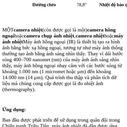
Đường chéo
78,8°
Nhiệt độ bảo 
MỘT
camera nhiệt
(còn được gọi là một)
camera hồng
ngoại
hoặc
camera chụp ảnh nhiệt
,
camera nhiệt
hoặc
máy
ảnh nhiệt
Máy ảnh hồng ngoại (IR) là thiết bị tạo ra hình
ảnh bằng bức xạ hồng ngoại, tương tự như máy ảnh thông
thường tạo ảnh bằng ánh sáng nhìn thấy. Thay vì dải bước
sóng 400–700 nanomet (nm) của máy ảnh ánh sáng nhìn
thấy, máy ảnh hồng ngoại nhạy cảm với các bước sóng từ
khoảng 1.000 nm (1 micromet hoặc μm) đến khoảng
14.000 nm (14 μm). Quá trình thu thập và phân tích dữ
liệu mà chúng cung cấp được gọi là đo nhiệt ảnh
(thermography).
Ứng dụng:
Ban đầu được phát triển để sử dụng trong quân đội trong
Chiến tranh Triều Tiên, máy ảnh nhiệt đã dần được ứng