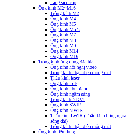
trang siêu cấp
Ống kính M2~M16
Tròng kính M2
Ống kính M4
Ống kính M5
Ống kính M6.5
Ống kính M7
Ống kính M8
Ống kính M9
Ống kính M14
Ống kính M16
Tròng kính ứng dụng đặc biệt
Ống kính hội nghị video
Tròng kính nhận diện mống mắt
Thấu kính laser
Ống kính ToF
Ống kính nhìn đêm
Ống kính ngắm súng
Tròng kính NDVI
Ống kính SWIR
Ống kính MWIR
Thấu kính LWIR (Thấu kính hồng ngoại
sóng dài)
Tròng kính nhận diện mống mắt
Ống kính tiêu dùng