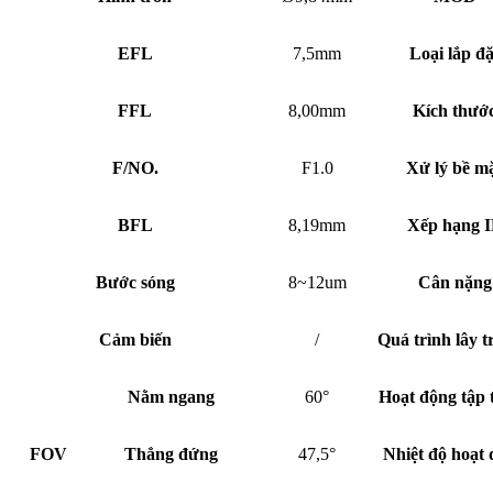
EFL
7,5mm
Loại lắp đặ
FFL
8,00mm
Kích thướ
F/NO.
F1.0
Xử lý bề m
BFL
8,19mm
Xếp hạng 
Bước sóng
8~12um
Cân nặng
Cảm biến
/
Quá trình lây t
Nằm ngang
60°
Hoạt động tập 
FOV
Thẳng đứng
47,5°
Nhiệt độ hoạt