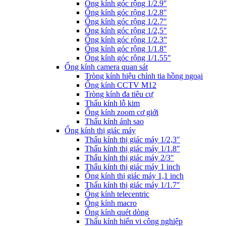
Ống kính góc rộng 1/2.9″
Ống kính góc rộng 1/2.8″
Ống kính góc rộng 1/2.7″
Ống kính góc rộng 1/2,5″
Ống kính góc rộng 1/2.3”
Ống kính góc rộng 1/1.8″
Ống kính góc rộng 1/1.55″
Ống kính camera quan sát
Tròng kính hiệu chỉnh tia hồng ngoại
Ống kính CCTV M12
Tròng kính đa tiêu cự
Thấu kính lỗ kim
Ống kính zoom cơ giới
Thấu kính ánh sao
Ống kính thị giác máy
Thấu kính thị giác máy 1/2,3″
Thấu kính thị giác máy 1/1.8″
Thấu kính thị giác máy 2/3″
Thấu kính thị giác máy 1 inch
Ống kính thị giác máy 1,1 inch
Thấu kính thị giác máy 1/1.7″
Ống kính telecentric
Ống kính macro
Ống kính quét dòng
Thấu kính hiển vi công nghiệp