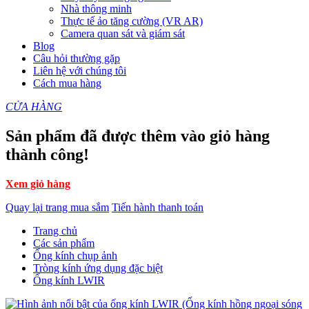
Nhà thông minh
Thực tế ảo tăng cường (VR AR)
Camera quan sát và giám sát
Blog
Câu hỏi thường gặp
Liên hệ với chúng tôi
Cách mua hàng
CỬA HÀNG
Sản phẩm đã được thêm vào giỏ hàng
thành công!
Xem giỏ hàng
Quay lại trang mua sắm
Tiến hành thanh toán
Trang chủ
Các sản phẩm
Ống kính chụp ảnh
Tròng kính ứng dụng đặc biệt
Ống kính LWIR