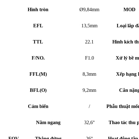
Hình tròn
Ø9,84mm
MOD
EFL
13,5mm
Loại lắp đ
TTL
22.1
Hình kích t
F/NO.
F1.0
Xử lý bề m
FFL
(
M)
8,3mm
Xếp hạng 
BFL
(
O)
9,2mm
Cân nặn
Cảm biến
/
Phẫu thuật mố
Nằm ngang
32,6°
Thao tác thu 
FOV
Thẳng đứng
26°
Hoạt động tập