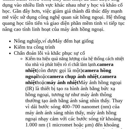
dụng vào nhiều lĩnh vực khác nhau như y học và khảo cổ
học. Gần đây hơn, việc giảm giá thành đã thúc đẩy mạnh
mẽ việc sử dụng công nghệ quan sát hồng ngoại. Hệ thống
quang học tiên tiến và giao diện phần mềm tinh vi tiếp tục
nâng cao tính linh hoạt của máy ảnh hồng ngoại.
Nông nghiệp,
ví dụ
Máy đếm hạt giống
Kiểm tra công trình
Chẩn đoán lỗi và khắc phục sự cố
Kiểm tra hiệu quả năng lượng của hệ thống cách nhiệt
camera
tòa nhà và phát hiện rò rỉ chất làm lạnh.
nhiệt
(còn được gọi là một)
camera hồng
ngoại
hoặc
camera chụp ảnh nhiệt
,
camera
nhiệt
hoặc
máy ảnh nhiệt
Máy ảnh hồng ngoại
(IR) là thiết bị tạo ra hình ảnh bằng bức xạ
hồng ngoại, tương tự như máy ảnh thông
thường tạo ảnh bằng ánh sáng nhìn thấy. Thay
vì dải bước sóng 400–700 nanomet (nm) của
máy ảnh ánh sáng nhìn thấy, máy ảnh hồng
ngoại nhạy cảm với các bước sóng từ khoảng
1.000 nm (1 micromet hoặc μm) đến khoảng