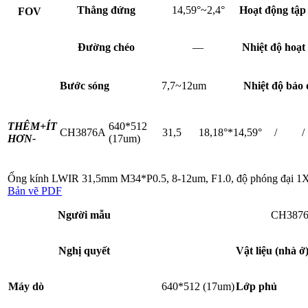
Thẳng đứng
14,59°~2,4°
Hoạt động tập
FOV
Đường chéo
—
Nhiệt độ hoạt
Bước sóng
7,7~12um
Nhiệt độ bảo
THÊM+
ÍT
640*512
CH3876A
31,5
18,18°*14,59°
/
/
HƠN-
(17um)
Ống kính LWIR 31,5mm M34*P0.5, 8-12um, F1.0, độ phóng đại 1
Bản vẽ PDF
Người mẫu
CH387
Nghị quyết
Vật liệu (nhà ở
Máy dò
640*512 (17um)
Lớp phủ