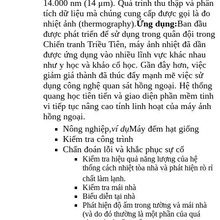
14.000 nm (14 μm). Quá trình thu thập và phân
tích dữ liệu mà chúng cung cấp được gọi là đo
nhiệt ảnh (thermography).
Ứng dụng:
Ban đầu
được phát triển để sử dụng trong quân đội trong
Chiến tranh Triều Tiên, máy ảnh nhiệt đã dần
được ứng dụng vào nhiều lĩnh vực khác nhau
như y học và khảo cổ học. Gần đây hơn, việc
giảm giá thành đã thúc đẩy mạnh mẽ việc sử
dụng công nghệ quan sát hồng ngoại. Hệ thống
quang học tiên tiến và giao diện phần mềm tinh
vi tiếp tục nâng cao tính linh hoạt của máy ảnh
hồng ngoại.
Nông nghiệp,
ví dụ
Máy đếm hạt giống
Kiểm tra công trình
Chẩn đoán lỗi và khắc phục sự cố
Kiểm tra hiệu quả năng lượng của hệ
thống cách nhiệt tòa nhà và phát hiện rò rỉ
chất làm lạnh.
Kiểm tra mái nhà
Biểu diễn tại nhà
Phát hiện độ ẩm trong tường và mái nhà
(và do đó thường là một phần của quá