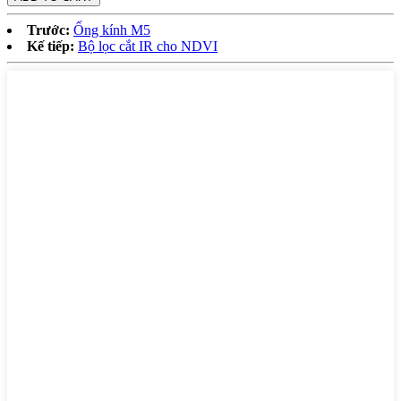
Trước:
Ống kính M5
Kế tiếp:
Bộ lọc cắt IR cho NDVI