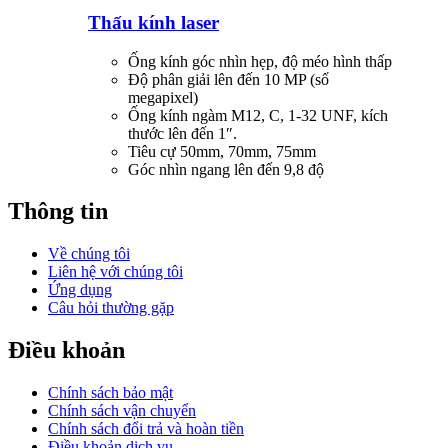
Thấu kính laser
Ống kính góc nhìn hẹp, độ méo hình thấp
Độ phân giải lên đến 10 MP (số
megapixel)
Ống kính ngàm M12, C, 1-32 UNF, kích
thước lên đến 1″.
Tiêu cự 50mm, 70mm, 75mm
Góc nhìn ngang lên đến 9,8 độ
Thông tin
Về chúng tôi
Liên hệ với chúng tôi
Ứng dụng
Câu hỏi thường gặp
Điều khoản
Chính sách bảo mật
Chính sách vận chuyển
Chính sách đổi trả và hoàn tiền
Điều khoản dịch vụ