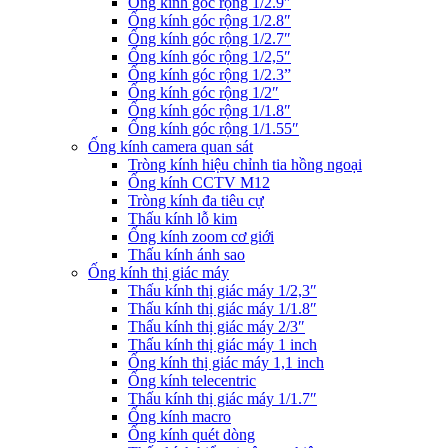
Ống kính góc rộng 1/2.9″
Ống kính góc rộng 1/2.8″
Ống kính góc rộng 1/2.7″
Ống kính góc rộng 1/2,5″
Ống kính góc rộng 1/2.3”
Ống kính góc rộng 1/2″
Ống kính góc rộng 1/1.8″
Ống kính góc rộng 1/1.55″
Ống kính camera quan sát
Tròng kính hiệu chỉnh tia hồng ngoại
Ống kính CCTV M12
Tròng kính đa tiêu cự
Thấu kính lỗ kim
Ống kính zoom cơ giới
Thấu kính ánh sao
Ống kính thị giác máy
Thấu kính thị giác máy 1/2,3″
Thấu kính thị giác máy 1/1.8″
Thấu kính thị giác máy 2/3″
Thấu kính thị giác máy 1 inch
Ống kính thị giác máy 1,1 inch
Ống kính telecentric
Thấu kính thị giác máy 1/1.7″
Ống kính macro
Ống kính quét dòng