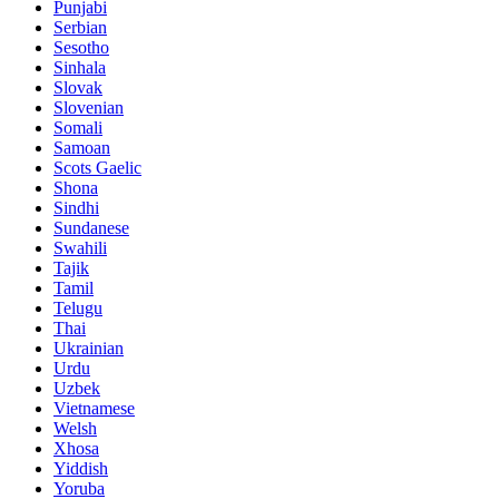
Punjabi
Serbian
Sesotho
Sinhala
Slovak
Slovenian
Somali
Samoan
Scots Gaelic
Shona
Sindhi
Sundanese
Swahili
Tajik
Tamil
Telugu
Thai
Ukrainian
Urdu
Uzbek
Vietnamese
Welsh
Xhosa
Yiddish
Yoruba