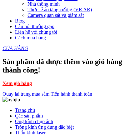
Nhà thông minh
Thực tế ảo tăng cường (VR AR)
Camera quan sát và giám sát
Blog
Câu hỏi thường gặp
Liên hệ với chúng tôi
Cách mua hàng
CỬA HÀNG
Sản phẩm đã được thêm vào giỏ hàng
thành công!
Xem giỏ hàng
Quay lại trang mua sắm
Tiến hành thanh toán
Trang chủ
Các sản phẩm
Ống kính chụp ảnh
Tròng kính ứng dụng đặc biệt
Thấu kính laser