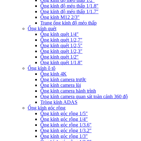
Ống kính độ méo thấp 1/2″
Ống kính độ méo thấp 1/1.8″
Ống kính độ méo thấp 1/1.7″
Ống kính M12 2/3″
Trang ống kính độ méo thấp
Ống kính quét
Ống kính quét 1/4″
Ống kính quét 1/2,7″
Ống kính quét 1/2,5″
Ống kính quét 1/2,3″
Ống kính quét 1/2″
Ống kính quét 1/1.8″
Ống kính ô tô
Ống kính 4K
Ống kính camera trước
Ống kính camera lùi
Ống kính camera hành trình
Ống kính camera quan sát toàn cảnh 360 độ
Tròng kính ADAS
Ống kính góc rộng
Ống kính góc rộng 1/5″
Ống kính góc rộng 1/4″
Ống kính góc rộng 1/3.6″
Ống kính góc rộng 1/3.2″
Ống kính góc rộng 1/3″