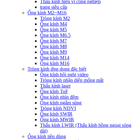
Thấu kính hiển vi công nghiệp
trang siêu cấp
Ống kính M2~M16
Tròng kính M2
Ống kính M4
Ống kính M5
Ống kính M6.5
Ống kính M7
Ống kính M8
Ống kính M9
Ống kính M14
Ống kính M16
Tròng kính ứng dụng đặc biệt
Ống kính hội nghị video
Tròng kính nhận diện mống mắt
Thấu kính laser
Ống kính ToF
Ống kính nhìn đêm
Ống kính ngắm súng
Tròng kính NDVI
Ống kính SWIR
Ống kính MWIR
Thấu kính LWIR (Thấu kính hồng ngoại sóng
dài)
Ống kính tiêu dùng