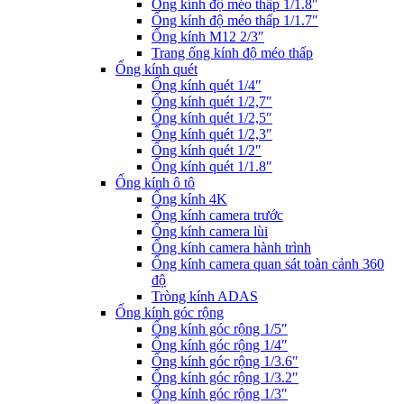
Ống kính độ méo thấp 1/1.8″
Ống kính độ méo thấp 1/1.7″
Ống kính M12 2/3″
Trang ống kính độ méo thấp
Ống kính quét
Ống kính quét 1/4″
Ống kính quét 1/2,7″
Ống kính quét 1/2,5″
Ống kính quét 1/2,3″
Ống kính quét 1/2″
Ống kính quét 1/1.8″
Ống kính ô tô
Ống kính 4K
Ống kính camera trước
Ống kính camera lùi
Ống kính camera hành trình
Ống kính camera quan sát toàn cảnh 360
độ
Tròng kính ADAS
Ống kính góc rộng
Ống kính góc rộng 1/5″
Ống kính góc rộng 1/4″
Ống kính góc rộng 1/3.6″
Ống kính góc rộng 1/3.2″
Ống kính góc rộng 1/3″