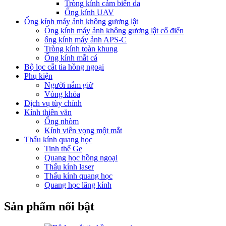
Tròng kính cảm biến da
Ống kính UAV
Ống kính máy ảnh không gương lật
Ống kính máy ảnh không gương lật cổ điển
ống kính máy ảnh APS-C
Tròng kính toàn khung
Ống kính mắt cá
Bộ lọc cắt tia hồng ngoại
Phụ kiện
Người nắm giữ
Vòng khóa
Dịch vụ tùy chỉnh
Kính thiên văn
Ống nhòm
Kính viễn vọng một mắt
Thấu kính quang học
Tinh thể Ge
Quang học hồng ngoại
Thấu kính laser
Thấu kính quang học
Quang học lăng kính
Sản phẩm nổi bật