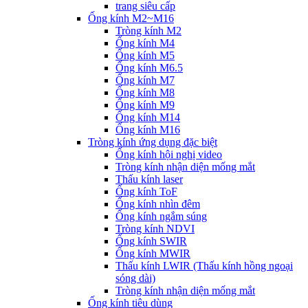
trang siêu cấp
Ống kính M2~M16
Tròng kính M2
Ống kính M4
Ống kính M5
Ống kính M6.5
Ống kính M7
Ống kính M8
Ống kính M9
Ống kính M14
Ống kính M16
Tròng kính ứng dụng đặc biệt
Ống kính hội nghị video
Tròng kính nhận diện mống mắt
Thấu kính laser
Ống kính ToF
Ống kính nhìn đêm
Ống kính ngắm súng
Tròng kính NDVI
Ống kính SWIR
Ống kính MWIR
Thấu kính LWIR (Thấu kính hồng ngoại
sóng dài)
Tròng kính nhận diện mống mắt
Ống kính tiêu dùng