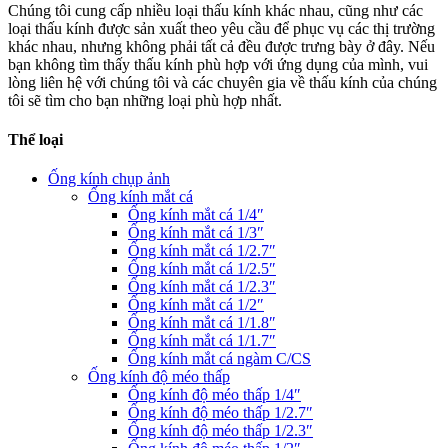
Chúng tôi cung cấp nhiều loại thấu kính khác nhau, cũng như các
loại thấu kính được sản xuất theo yêu cầu để phục vụ các thị trường
khác nhau, nhưng không phải tất cả đều được trưng bày ở đây. Nếu
bạn không tìm thấy thấu kính phù hợp với ứng dụng của mình, vui
lòng liên hệ với chúng tôi và các chuyên gia về thấu kính của chúng
tôi sẽ tìm cho bạn những loại phù hợp nhất.
Thể loại
Ống kính chụp ảnh
Ống kính mắt cá
Ống kính mắt cá 1/4″
Ống kính mắt cá 1/3″
Ống kính mắt cá 1/2.7″
Ống kính mắt cá 1/2.5″
Ống kính mắt cá 1/2.3″
Ống kính mắt cá 1/2″
Ống kính mắt cá 1/1.8″
Ống kính mắt cá 1/1.7″
Ống kính mắt cá ngàm C/CS
Ống kính độ méo thấp
Ống kính độ méo thấp 1/4″
Ống kính độ méo thấp 1/2.7″
Ống kính độ méo thấp 1/2.3″