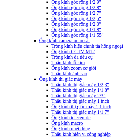
Ống kính góc rộng 1/2.9″
Ống kính góc rộng 1/2.8″
Ống kính góc rộng 1/2.7″
Ống kính góc rộng 1/2,5″
Ống kính góc rộng 1/2.3”
Ống kính góc rộng 1/1.8″
Ống kính góc rộng 1/1.55″
Ống kính camera quan sát
Tròng kính hiệu chỉnh tia hồng ngoại
Ống kính CCTV M12
Tròng kính đa tiêu cự
Thấu kính lỗ kim
Ống kính zoom cơ giới
Thấu kính ánh sao
Ống kính thị giác máy
Thấu kính thị giác máy 1/2,3″
Thấu kính thị giác máy 1/1.8″
Thấu kính thị giác máy 2/3″
Thấu kính thị giác máy 1 inch
Ống kính thị giác máy 1,1 inch
Thấu kính thị giác máy 1/1.7″
Ống kính telecentric
Ống kính macro
Ống kính quét dòng
Thấu kính hiển vi công nghiệp