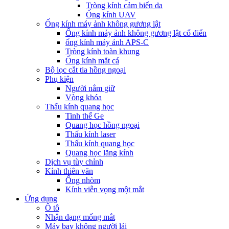
Tròng kính cảm biến da
Ống kính UAV
Ống kính máy ảnh không gương lật
Ống kính máy ảnh không gương lật cổ điển
ống kính máy ảnh APS-C
Tròng kính toàn khung
Ống kính mắt cá
Bộ lọc cắt tia hồng ngoại
Phụ kiện
Người nắm giữ
Vòng khóa
Thấu kính quang học
Tinh thể Ge
Quang học hồng ngoại
Thấu kính laser
Thấu kính quang học
Quang học lăng kính
Dịch vụ tùy chỉnh
Kính thiên văn
Ống nhòm
Kính viễn vọng một mắt
Ứng dụng
Ô tô
Nhận dạng mống mắt
Máy bay không người lái