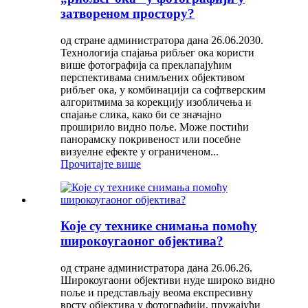
затвореном простору?
од стране администратора дана 26.06.2030.
Технологија спајања рибљег ока користи
више фотографија са преклапајућим
перспективама снимљених објективом
рибљег ока, у комбинацији са софтверским
алгоритмима за корекцију изобличења и
спајање слика, како би се значајно
проширило видно поље. Може постићи
панорамску покривеност или посебне
визуелне ефекте у ограниченом...
Прочитајте више
Које су технике снимања помоћу
широкоугаоног објектива?
од стране администратора дана 26.06.26.
Широкоугаони објективи нуде широко видно
поље и представљају веома експресивну
врсту објектива у фотографији, пружајући