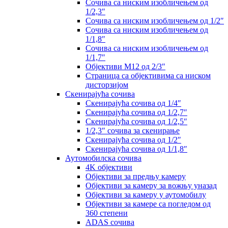
Сочива са ниским изобличењем од
1/2,3″
Сочива са ниским изобличењем од 1/2″
Сочива са ниским изобличењем од
1/1,8″
Сочива са ниским изобличењем од
1/1,7″
Објективи M12 од 2/3″
Страница са објективима са ниском
дисторзијом
Скенирајућа сочива
Скенирајућа сочива од 1/4″
Скенирајућа сочива од 1/2,7″
Скенирајућа сочива од 1/2,5″
1/2,3″ сочива за скенирање
Скенирајућа сочива од 1/2″
Скенирајућа сочива од 1/1,8″
Аутомобилска сочива
4K објективи
Објективи за предњу камеру
Објективи за камеру за вожњу уназад
Објективи за камеру у аутомобилу
Објективи за камере са погледом од
360 степени
ADAS сочива