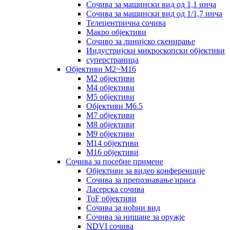
Сочива за машински вид од 1,1 инча
Сочива за машински вид од 1/1,7 инча
Телецентрична сочива
Макро објективи
Сочиво за линијско скенирање
Индустријски микроскопски објективи
суперстраница
Објективи M2~M16
М2 објективи
М4 објективи
М5 објективи
Објективи M6.5
М7 објективи
M8 објективи
M9 објективи
М14 објективи
M16 објективи
Сочива за посебне примене
Објективи за видео конференције
Сочива за препознавање ириса
Ласерска сочива
ToF објективи
Сочива за ноћни вид
Сочива за нишане за оружје
NDVI сочива