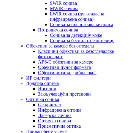
SWIR сочива
MWIR сочива
LWIR сочива (дуготаласна
инфрацрвена сочива)
Сочива за препознавање ириса
Потрошачка сочива
Сочива за детекцију коже
Сочива за беспилотне летелице
Објективи за камере без огледала
Класични објективи за безогледалске
фотоапарате
APS-C објективи за камере
Објективи пуног формата
Објективи типа „рибље око“
ИР филтери
Додатна опрема
Носиоци
Закључавајући прстенови
Оптичка сочива
Ge кристал
Инфрацрвена оптика
Ласерска сочива
Оптичка сочива
Призматична оптика
Прилагођене услуге