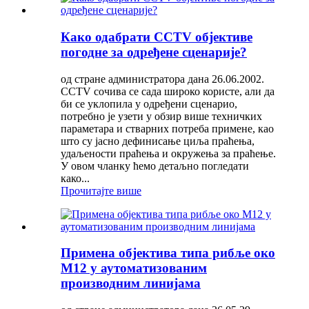
Како одабрати CCTV објективе
погодне за одређене сценарије?
од стране администратора дана 26.06.2002.
CCTV сочива се сада широко користе, али да
би се уклопила у одређени сценарио,
потребно је узети у обзир више техничких
параметара и стварних потреба примене, као
што су јасно дефинисање циља праћења,
удаљености праћења и окружења за праћење.
У овом чланку ћемо детаљно погледати
како...
Прочитајте више
Примена објектива типа рибље око
М12 у аутоматизованим
производним линијама