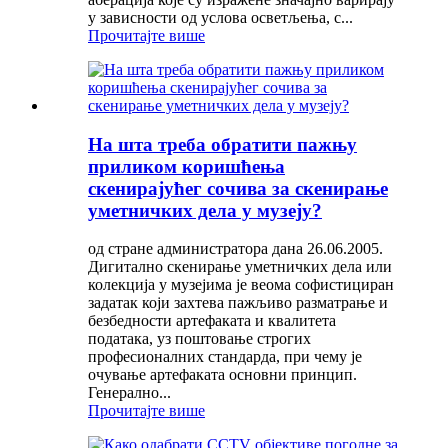
у зависности од услова осветљења, с...
Прочитајте више
На шта треба обратити пажњу
приликом коришћења
скенирајућег сочива за скенирање
уметничких дела у музеју?
од стране администратора дана 26.06.2005.
Дигитално скенирање уметничких дела или
колекција у музејима је веома софистициран
задатак који захтева пажљиво разматрање и
безбедности артефаката и квалитета
података, уз поштовање строгих
професионалних стандарда, при чему је
очување артефаката основни принцип.
Генерално...
Прочитајте више