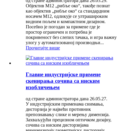
од стране администратора дана 26.05.29.
Објектив M12 „рибље око“, такође познат
као објектив „рибље око“ са стандардним
носачем M12, одликује се ултрашироким
видним пољем и компактним дизајном.
Посебно је погодан за примене где је
простор ограничен и потребна је
покривеност без слепих тачака, и игра важну
улогу у аутоматизованој производњи...
Прочитајте више
Главне индустријске примене
скенирања сочива са ниским
изобличењем
од стране администратора дана 26.05.27.
У индустријским применама снимања,
дисторзија је највећи противник
препознавању слике и мерењу димензија.
Захваљујући прецизном оптичком дизајну,
сочива са ниским дисторзијама
минимизирају геометријску дисторзију