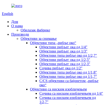
English
Дом
О нама
Обилазак фабрике
Производи
Објективи за снимање
Објективи типа „рибље око“
Објективи рибљег ока од 1/4″
Објективи рибљег ока од 1/3″
Објективи типа рибље око од 1/2,7″
Објективи рибљег ока од 1/2,5″
Објективи рибљег ока од 1/2,3″
Сочива рибљег ока од 1/2″
Објективи типа рибље око од 1/1,8″
Објективи типа рибље око од 1/1,7″
C/CS објективи са бајонетом „рибље
око“
Објективи са ниским изобличењем
Сочива са ниским изобличењем од 1/4″
Сочива са ниским изобличењем од
1/2,7″