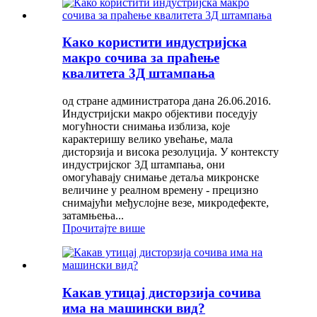
Како користити индустријска
макро сочива за праћење
квалитета 3Д штампања
од стране администратора дана 26.06.2016.
Индустријски макро објективи поседују
могућности снимања изблиза, које
карактеришу велико увећање, мала
дисторзија и висока резолуција. У контексту
индустријског 3Д штампања, они
омогућавају снимање детаља микронске
величине у реалном времену - прецизно
снимајући међуслојне везе, микродефекте,
затамњења...
Прочитајте више
Какав утицај дисторзија сочива
има на машински вид?