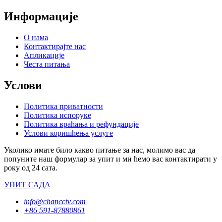
Информације
О нама
Контактирајте нас
Апликације
Честа питања
Услови
Политика приватности
Политика испоруке
Политика враћања и рефундације
Услови коришћења услуге
Уколико имате било какво питање за нас, молимо вас да
попуните наш формулар за упит и ми ћемо вас контактирати у
року од 24 сата.
УПИТ САДА
info@chancctv.com
+86 591-87880861