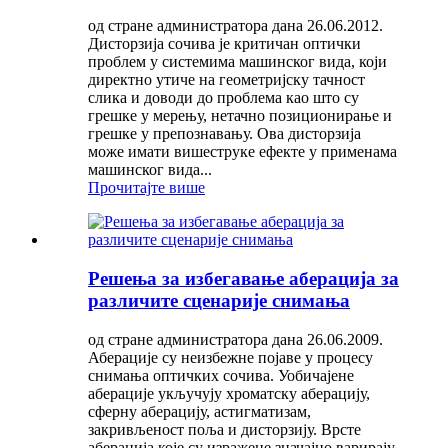
од стране администратора дана 26.06.2012.
Дисторзија сочива је критичан оптички
проблем у системима машинског вида, који
директно утиче на геометријску тачност
слика и доводи до проблема као што су
грешке у мерењу, нетачно позиционирање и
грешке у препознавању. Ова дисторзија
може имати вишеструке ефекте у применама
машинског вида...
Прочитајте више
Решења за избегавање аберација за
различите сценарије снимања
од стране администратора дана 26.06.2009.
Аберације су неизбежне појаве у процесу
снимања оптичких сочива. Уобичајене
аберације укључују хроматску аберацију,
сферну аберацију, астигматизам,
закривљеност поља и дисторзију. Врсте
аберација које су изражене значајно варирају