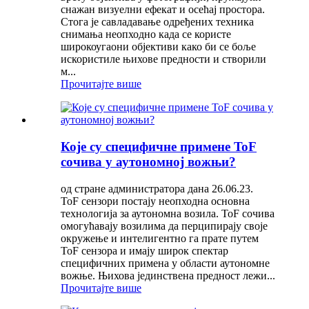
снажан визуелни ефекат и осећај простора.
Стога је савладавање одређених техника
снимања неопходно када се користе
широкоугаони објективи како би се боље
искористиле њихове предности и створили
м...
Прочитајте више
Које су специфичне примене ToF
сочива у аутономној вожњи?
од стране администратора дана 26.06.23.
ToF сензори постају неопходна основна
технологија за аутономна возила. ToF сочива
омогућавају возилима да перципирају своје
окружење и интелигентно га прате путем
ToF сензора и имају широк спектар
специфичних примена у области аутономне
вожње. Њихова јединствена предност лежи...
Прочитајте више