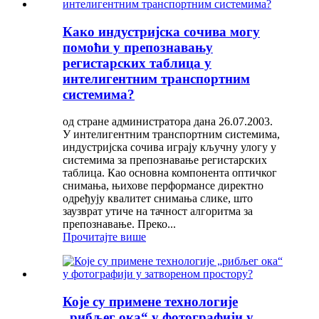
Како индустријска сочива могу
помоћи у препознавању
регистарских таблица у
интелигентним транспортним
системима?
од стране администратора дана 26.07.2003.
У интелигентним транспортним системима,
индустријска сочива играју кључну улогу у
системима за препознавање регистарских
таблица. Као основна компонента оптичког
снимања, њихове перформансе директно
одређују квалитет снимања слике, што
заузврат утиче на тачност алгоритма за
препознавање. Преко...
Прочитајте више
Које су примене технологије
„рибљег ока“ у фотографији у