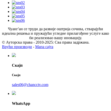
Чуанг'ан се труди да развије оштрија сочива, стварајући
идеална решења и пружајући угледне прилагођене услуге како
би реализовао вашу иновацију.
© Ауторска права - 2010-2025: Сва права задржана.
Врући производи
-
Мапа сајта
Скајп
Скајп
sales06@chancctv.com
WhatsApp