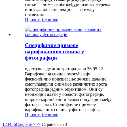
слике — чиме се обезбеђује тачност мерења
и поузданост инспекције — и имају
последице...
Прочитајте више
Специфичне примене
варифокалних сочива у
фотографији
од стране администратора дана 26.05.22.
Варифокална сочива омогућавају
флексибилно подешавање жижне даљине,
омогућавајући снимање различитих врста
фотографија једним објективом. Они су
неопходни алати у области фотографије,
широко коришћени и веома популарни међу
фотографима. Специфичне примене
варифокалних сочива у фотографији...
Прочитајте више
1
2
3
4
5
6
Следеће >
>>
Страна 1 / 23