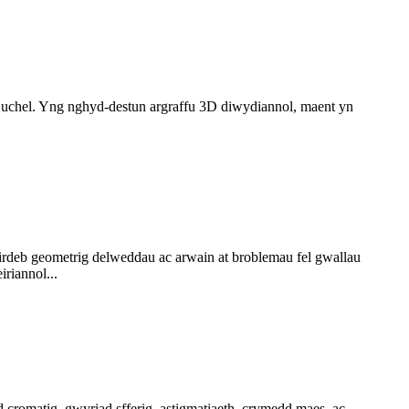
d uchel. Yng nghyd-destun argraffu 3D diwydiannol, maent yn
irdeb geometrig delweddau ac arwain at broblemau fel gwallau
riannol...
romatig, gwyriad sfferig, astigmatiaeth, crymedd maes, ac