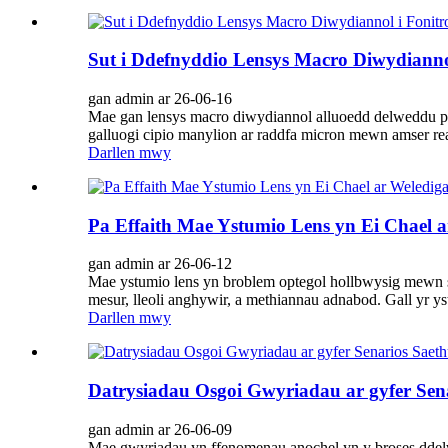
Sut i Ddefnyddio Lensys Macro Diwydiann
gan admin ar 26-06-16
Mae gan lensys macro diwydiannol alluoedd delweddu pel
galluogi cipio manylion ar raddfa micron mewn amser re
Darllen mwy
Pa Effaith Mae Ystumio Lens yn Ei Chael a
gan admin ar 26-06-12
Mae ystumio lens yn broblem optegol hollbwysig mewn sy
mesur, lleoli anghywir, a methiannau adnabod. Gall yr 
Darllen mwy
Datrysiadau Osgoi Gwyriadau ar gyfer Se
gan admin ar 26-06-09
Mae gwyriadau yn ffenomenau anochel yn y broses ddelw