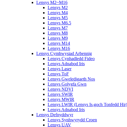
Lensys M2~M16
Lensys M2
Lensys M4
Lensys M5
Lensys M6.5
Lensys M7
Lensys M8
Lensys M9
Lensys M14
Lensys M16
Lensys Cymhwysiad Arbennig
Lensys Cynhadledd Fideo
Lensys Adnabod Iris
Lensys Laser
Lensys ToF
Lensys Gweledigaeth Nos
Lensys Golygfa Gwn
Lensys NDVI
Lensys SWIR
Lensys MWIR
Lensys LWIR (Lensys Is-goch Tonfedd Hir
Lensys Adnabod Iris
Lensys Defnyddwyr
Lensys Synhwyrydd Croen
Lensys UAV