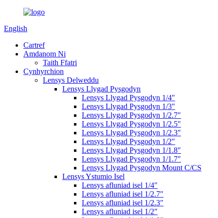
English
Cartref
Amdanom Ni
Taith Ffatri
Cynhyrchion
Lensys Delweddu
Lensys Llygad Pysgodyn
Lensys Llygad Pysgodyn 1/4″
Lensys Llygad Pysgodyn 1/3″
Lensys Llygad Pysgodyn 1/2.7″
Lensys Llygad Pysgodyn 1/2.5″
Lensys Llygad Pysgodyn 1/2.3″
Lensys Llygad Pysgodyn 1/2″
Lensys Llygad Pysgodyn 1/1.8″
Lensys Llygad Pysgodyn 1/1.7″
Lensys Llygad Pysgodyn Mount C/CS
Lensys Ystumio Isel
Lensys afluniad isel 1/4″
Lensys afluniad isel 1/2.7″
Lensys afluniad isel 1/2.3″
Lensys afluniad isel 1/2″