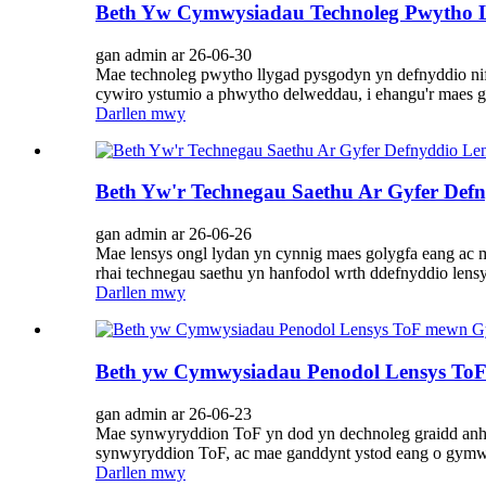
Beth Yw Cymwysiadau Technoleg Pwytho L
gan admin ar 26-06-30
Mae technoleg pwytho llygad pysgodyn yn defnyddio nif
cywiro ystumio a phwytho delweddau, i ehangu'r maes g
Darllen mwy
Beth Yw'r Technegau Saethu Ar Gyfer Def
gan admin ar 26-06-26
Mae lensys ongl lydan yn cynnig maes golygfa eang ac ma
rhai technegau saethu yn hanfodol wrth ddefnyddio lensy
Darllen mwy
Beth yw Cymwysiadau Penodol Lensys To
gan admin ar 26-06-23
Mae synwyryddion ToF yn dod yn dechnoleg graidd anhep
synwyryddion ToF, ac mae ganddynt ystod eang o gymw
Darllen mwy