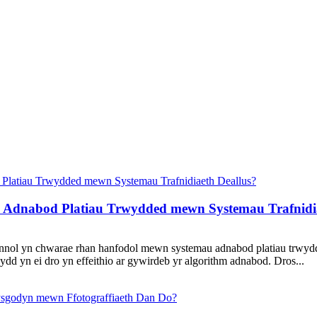
i Adnabod Platiau Trwydded mewn Systemau Trafnidi
annol yn chwarae rhan hanfodol mewn systemau adnabod platiau trwydd
d yn ei dro yn effeithio ar gywirdeb yr algorithm adnabod. Dros...