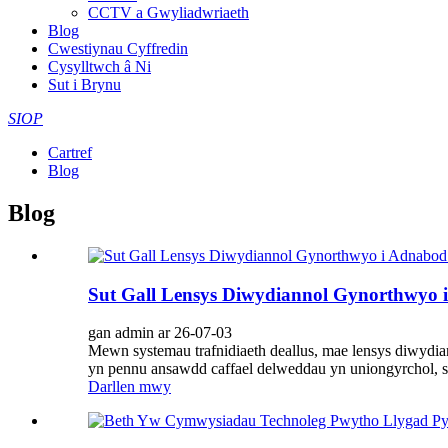
CCTV a Gwyliadwriaeth
Blog
Cwestiynau Cyffredin
Cysylltwch â Ni
Sut i Brynu
SIOP
Cartref
Blog
Blog
Sut Gall Lensys Diwydiannol Gynorthwyo 
gan admin ar 26-07-03
Mewn systemau trafnidiaeth deallus, mae lensys diwydi
yn pennu ansawdd caffael delweddau yn uniongyrchol, syd
Darllen mwy