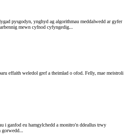
llygad pysgodyn, ynghyd ag algorithmau meddalwedd ar gyfer
 arbennig mewn cyfnod cyfyngedig...
u effaith weledol gref a theimlad o ofod. Felly, mae meistroli
u i ganfod eu hamgylchedd a monitro'n ddeallus trwy
 gorwedd...