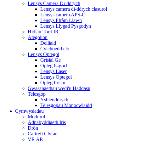
Lensys Camera Di-ddrych
Lensys camera di-ddrych clasurol
Lensys camera APS-C
Lensys Ffrâm Llawn
Lensys Llygad Pysgodyn
Hidlau Torri IR
Ategolion
Deiliaid
Cylchoedd clo
Lensys Optegol
Grisial Ge
Opteg Is-goch
Lensys Laser
Lensys Optegol
Opteg Prism
Gwasanaethau wedi'u Haddasu
Telesgop
Ysbienddrych
Telesgopau Monocwlaidd
Cymwysiadau
Modurol
Adnabyddiaeth Iris
Drôn
Cartrefi Clyfar
VR AR