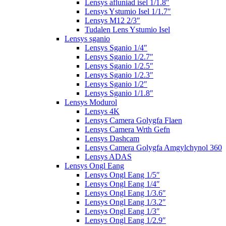
Lensys afluniad isel 1/1.8″
Lensys Ystumio Isel 1/1.7″
Lensys M12 2/3″
Tudalen Lens Ystumio Isel
Lensys sganio
Lensys Sganio 1/4″
Lensys Sganio 1/2.7″
Lensys Sganio 1/2.5″
Lensys Sganio 1/2.3″
Lensys Sganio 1/2″
Lensys Sganio 1/1.8″
Lensys Modurol
Lensys 4K
Lensys Camera Golygfa Flaen
Lensys Camera Wrth Gefn
Lensys Dashcam
Lensys Camera Golygfa Amgylchynol 360
Lensys ADAS
Lensys Ongl Eang
Lensys Ongl Eang 1/5″
Lensys Ongl Eang 1/4″
Lensys Ongl Eang 1/3.6″
Lensys Ongl Eang 1/3.2″
Lensys Ongl Eang 1/3″
Lensys Ongl Eang 1/2.9″