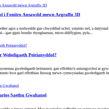
ol i Fonitro Ansawdd mewn Argraffu 3D
lter agos a nodweddir gan chwyddiad uchel, ystumio isel, a datrysia
al—gan gipio bondio rhynghaenau, micro-ddiffygion, pylu...
r Weledigaeth Peirianyddol?
stemau gweledigaeth beiriannol, gan effeithio'n uniongyrchol ar gyw
ystumio hwn gael effeithiau lluosog mewn cymwysiadau gweledigaeth bei
narios Saethu Gwahanol
eddu o lensys optegol. Mae gwyriadau cyffredin yn cynnwys gwyriad c