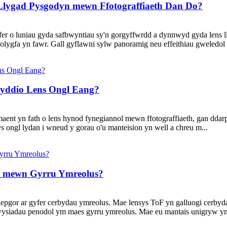
lygad Pysgodyn mewn Ffotograffiaeth Dan Do?
er o luniau gyda safbwyntiau sy'n gorgyffwrdd a dynnwyd gyda lens 
olygfa yn fawr. Gall gyflawni sylw panoramig neu effeithiau gweledol
nyddio Lens Ongl Eang?
ent yn fath o lens hynod fynegiannol mewn ffotograffiaeth, gan ddarpar
s ongl lydan i wneud y gorau o'u manteision yn well a chreu m...
F mewn Gyrru Ymreolus?
gor ar gyfer cerbydau ymreolus. Mae lensys ToF yn galluogi cerbyda
ysiadau penodol ym maes gyrru ymreolus. Mae eu mantais unigryw yn