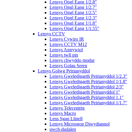
Lensys Ongl Eang 1/2.8″
Lensys Ongl Eang 1/2.7″
Lensys Ongl Eang 1/2.5″
Lensys Ongl Eang 1/2.3”
Lensys Ongl Eang 1/1.8″
Lensys Ongl Eang 1/1.55″
Lensys CCTV
Lensys Cywiro IR
Lensys CCTV M12
Lensys Amrywiol
Lensys twll pin
Lensys chwyddo modur
Lensys Golau Seren
Lensys Golwg Peirianyddol
Lensys Gweledigaeth Peirianyddol 1/2.3″
Lensys Gweledigaeth Peirianyddol 1/1.8″
Lensys Gweledigaeth Peirianyddol 2/3″
Lensys Gweledigaeth Peirianyddol 1″
Lensys Gweledigaeth Peirianyddol 1.1″
Lensys Gweledigaeth Peirianyddol 1/1.7″
Lensys Telecentrig
Lensys Macro
Lens Sgan Llinell
Lensys Microsgop Diwydiannol
uwch-dudalen