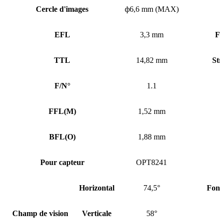
Cercle d'images
ф6,6 mm (MAX)
EFL
3,3 mm
F
TTL
14,82 mm
St
F/N°
1.1
FFL
(
M)
1,52 mm
BFL
(
O)
1,88 mm
Pour capteur
OPT8241
Horizontal
74,5°
Fon
Champ de vision
Verticale
58°