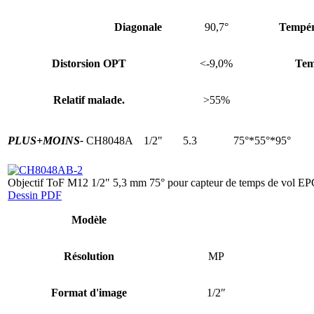
Diagonale
90,7°
Tempér
Distorsion OPT
<-9,0%
Tem
Relatif malade.
>55%
PLUS+
MOINS-
CH8048A
1/2"
5.3
75°*55°*95°
Objectif ToF M12 1/2" 5,3 mm 75° pour capteur de temps de vol E
Dessin PDF
Modèle
Résolution
MP
Format d'image
1/2″