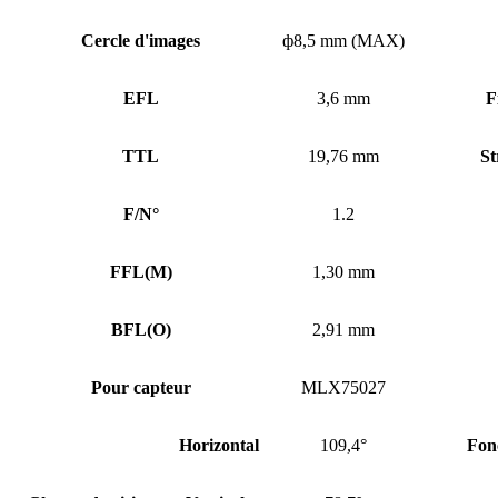
Cercle d'images
ф8,5 mm (MAX)
EFL
3,6 mm
F
TTL
19,76 mm
St
F/N°
1.2
FFL
(
M)
1,30 mm
BFL
(
O)
2,91 mm
Pour capteur
MLX75027
Horizontal
109,4°
Fon