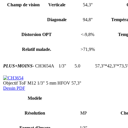
Champ de vision
Verticale
54,3°
Diagonale
94,8°
Tempéra
Distorsion OPT
<-9,8%
Temp
Relatif malade.
>71,9%
PLUS+
MOINS-
CH3654A
1/3"
5.0
57,3°*42,3°*73,5
Objectif ToF M12 1/3" 5 mm HFOV 57,3°
Dessin PDF
Modèle
Résolution
MP
Che
Format d'image
1/3″