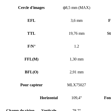
Cercle d'images
ф8,5 mm (MAX)
EFL
3,6 mm
F
TTL
19,76 mm
St
F/N°
1.2
FFL
(
M)
1,30 mm
BFL
(
O)
2,91 mm
Pour capteur
MLX75027
Horizontal
109,4°
Fon
Champ de vision
Verticale
78,7°