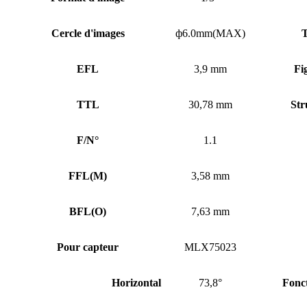
Cercle d'images
ф6.0mm(MAX)
T
EFL
3,9 mm
Fi
TTL
30,78 mm
Str
F/N°
1.1
FFL
(
M)
3,58 mm
BFL
(
O)
7,63 mm
Pour capteur
MLX75023
Horizontal
73,8°
Fonc