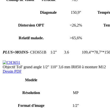
Diagonale
150,9°
Tempér
Distorsion OPT
<26,2%
Tem
Relatif malade.
>65,6%
PLUS+
MOINS-
CH3651B
1/2"
3.6
109,4°*78,7°*150
Objectif ToF grand angle 1/2" 110° 3,6 mm IR850 à monture M12
Dessin PDF
Modèle
Résolution
MP
Format d'image
1/2″