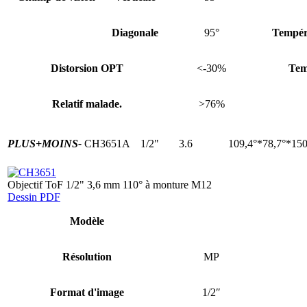
Diagonale
95°
Tempér
Distorsion OPT
<-30%
Tem
Relatif malade.
>76%
PLUS+
MOINS-
CH3651A
1/2"
3.6
109,4°*78,7°*150
Objectif ToF 1/2" 3,6 mm 110° à monture M12
Dessin PDF
Modèle
Résolution
MP
Format d'image
1/2″