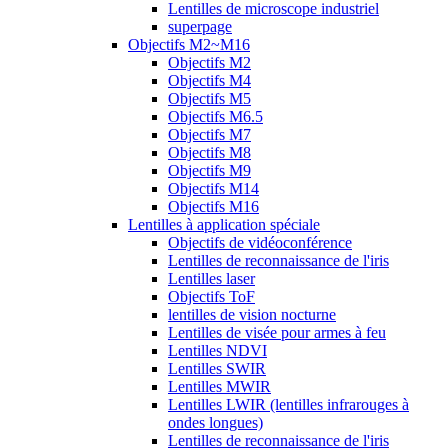
Lentilles de microscope industriel
superpage
Objectifs M2~M16
Objectifs M2
Objectifs M4
Objectifs M5
Objectifs M6.5
Objectifs M7
Objectifs M8
Objectifs M9
Objectifs M14
Objectifs M16
Lentilles à application spéciale
Objectifs de vidéoconférence
Lentilles de reconnaissance de l'iris
Lentilles laser
Objectifs ToF
lentilles de vision nocturne
Lentilles de visée pour armes à feu
Lentilles NDVI
Lentilles SWIR
Lentilles MWIR
Lentilles LWIR (lentilles infrarouges à
ondes longues)
Lentilles de reconnaissance de l'iris