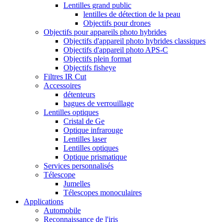
Lentilles grand public
lentilles de détection de la peau
Objectifs pour drones
Objectifs pour appareils photo hybrides
Objectifs d'appareil photo hybrides classiques
Objectifs d'appareil photo APS-C
Objectifs plein format
Objectifs fisheye
Filtres IR Cut
Accessoires
détenteurs
bagues de verrouillage
Lentilles optiques
Cristal de Ge
Optique infrarouge
Lentilles laser
Lentilles optiques
Optique prismatique
Services personnalisés
Télescope
Jumelles
Télescopes monoculaires
Applications
Automobile
Reconnaissance de l'iris