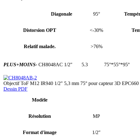
Diagonale
95°
Tempér
Distorsion OPT
<-30%
Tem
Relatif malade.
>76%
PLUS+
MOINS-
CH8048AC
1/2"
5.3
75°*55°*95°
Objectif ToF M12 IR940 1/2" 5,3 mm 75° pour capteur 3D EPC660
Dessin PDF
Modèle
Résolution
MP
Format d'image
1/2″