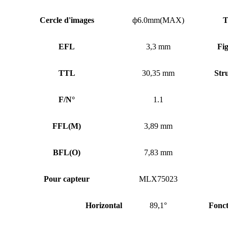
Cercle d'images
ф6.0mm(MAX)
T
EFL
3,3 mm
Fi
TTL
30,35 mm
Stru
F/N°
1.1
FFL
(
M)
3,89 mm
BFL
(
O)
7,83 mm
Pour capteur
MLX75023
Horizontal
89,1°
Fonc