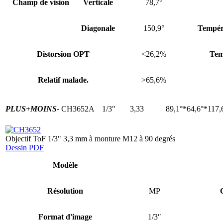
Champ de vision
Verticale
78,7°
Diagonale
150,9°
Tempér
Distorsion OPT
<26,2%
Tem
Relatif malade.
>65,6%
PLUS+
MOINS-
CH3652A
1/3"
3,33
89,1°*64,6°*117,
Objectif ToF 1/3" 3,3 mm à monture M12 à 90 degrés
Dessin PDF
Modèle
Résolution
MP
Format d'image
1/3″