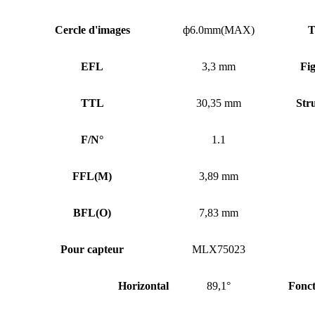
Cercle d'images
ф6.0mm(MAX)
T
EFL
3,3 mm
Fi
TTL
30,35 mm
Stru
F/N°
1.1
FFL
(
M)
3,89 mm
BFL
(
O)
7,83 mm
Pour capteur
MLX75023
Horizontal
89,1°
Fonc