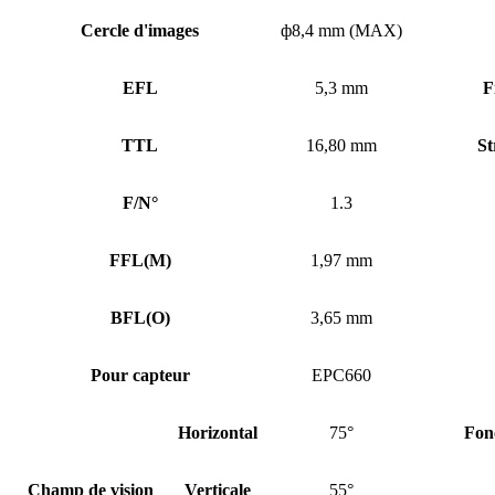
Cercle d'images
ф8,4 mm (MAX)
EFL
5,3 mm
F
TTL
16,80 mm
St
F/N°
1.3
FFL
(
M)
1,97 mm
BFL
(
O)
3,65 mm
Pour capteur
EPC660
Horizontal
75°
Fon
Champ de vision
Verticale
55°