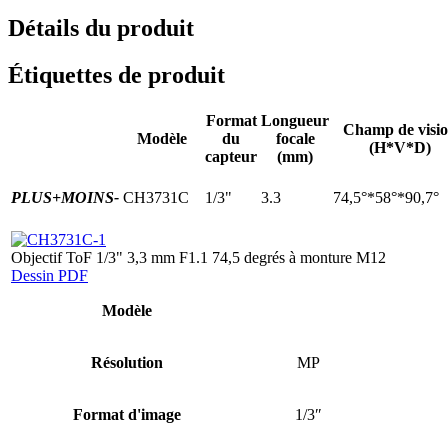
Détails du produit
Étiquettes de produit
Format
Longueur
Champ de visi
Modèle
du
focale
(H*V*D)
capteur
(mm)
PLUS+
MOINS-
CH3731C
1/3"
3.3
74,5°*58°*90,7°
Objectif ToF 1/3" 3,3 mm F1.1 74,5 degrés à monture M12
Dessin PDF
Modèle
Résolution
MP
Format d'image
1/3″