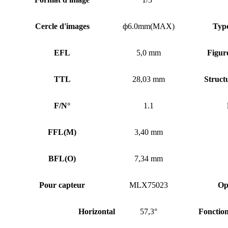
Cercle d'images
ф6.0mm(MAX)
Typ
EFL
5,0 mm
Figur
TTL
28,03 mm
Structu
F/N°
1.1
FFL
(
M)
3,40 mm
BFL
(
O)
7,34 mm
Pour capteur
MLX75023
Op
Horizontal
57,3°
Fonctio