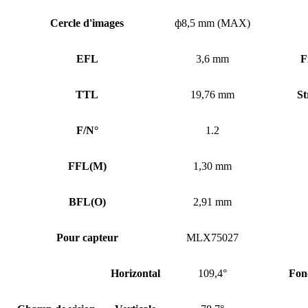
Cercle d'images
ф8,5 mm (MAX)
EFL
3,6 mm
F
TTL
19,76 mm
St
F/N°
1.2
FFL
(
M)
1,30 mm
BFL
(
O)
2,91 mm
Pour capteur
MLX75027
Horizontal
109,4°
Fon