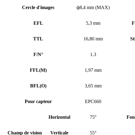
Cercle d'images
ф8,4 mm (MAX)
EFL
5,3 mm
F
TTL
16,80 mm
St
F/N°
1.3
FFL
(
M)
1,97 mm
BFL
(
O)
3,65 mm
Pour capteur
EPC660
Horizontal
75°
Fon
Champ de vision
Verticale
55°