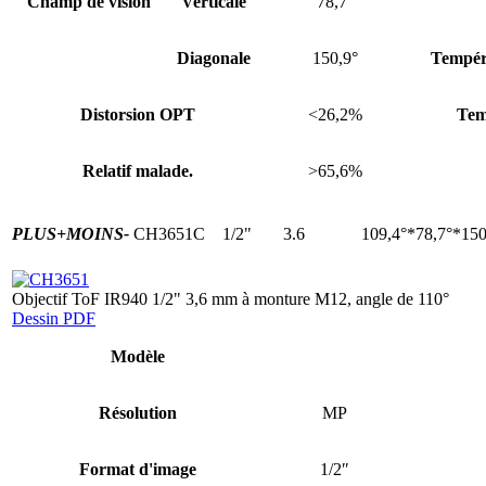
Champ de vision
Verticale
78,7°
Diagonale
150,9°
Tempér
Distorsion OPT
<26,2%
Tem
Relatif malade.
>65,6%
PLUS+
MOINS-
CH3651C
1/2"
3.6
109,4°*78,7°*150
Objectif ToF IR940 1/2" 3,6 mm à monture M12, angle de 110°
Dessin PDF
Modèle
Résolution
MP
Format d'image
1/2″