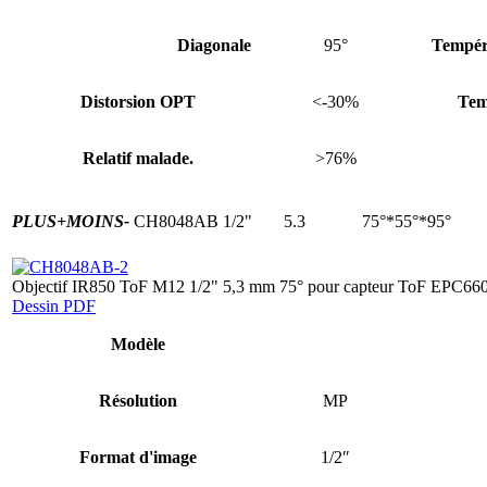
Diagonale
95°
Tempér
Distorsion OPT
<-30%
Tem
Relatif malade.
>76%
PLUS+
MOINS-
CH8048AB
1/2"
5.3
75°*55°*95°
Objectif IR850 ToF M12 1/2" 5,3 mm 75° pour capteur ToF EPC66
Dessin PDF
Modèle
Résolution
MP
Format d'image
1/2″