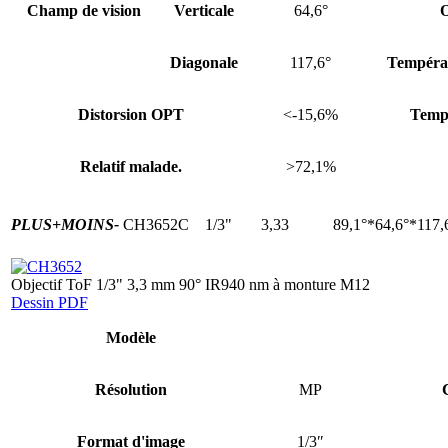
Champ de vision
Verticale
64,6°
O
Diagonale
117,6°
Températ
Distorsion OPT
<-15,6%
Tempé
Relatif malade.
>72,1%
PLUS+
MOINS-
CH3652C
1/3"
3,33
89,1°*64,6°*117,
Objectif ToF 1/3" 3,3 mm 90° IR940 nm à monture M12
Dessin PDF
Modèle
Résolution
MP
Format d'image
1/3″