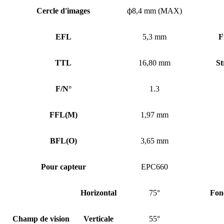
Cercle d'images
ф8,4 mm (MAX)
EFL
5,3 mm
F
TTL
16,80 mm
St
F/N°
1.3
FFL
(
M)
1,97 mm
BFL
(
O)
3,65 mm
Pour capteur
EPC660
Horizontal
75°
Fon
Champ de vision
Verticale
55°