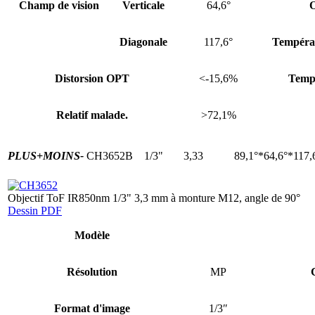
Champ de vision
Verticale
64,6°
O
Diagonale
117,6°
Températ
Distorsion OPT
<-15,6%
Tempé
Relatif malade.
>72,1%
PLUS+
MOINS-
CH3652B
1/3"
3,33
89,1°*64,6°*117,
Objectif ToF IR850nm 1/3" 3,3 mm à monture M12, angle de 90°
Dessin PDF
Modèle
Résolution
MP
Format d'image
1/3″