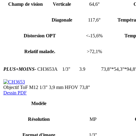
Champ de vision
Verticale
64,6°
O
Diagonale
117,6°
Températ
Distorsion OPT
<-15,6%
Tempé
Relatif malade.
>72,1%
PLUS+
MOINS-
CH3653A
1/3"
3.9
73,8°*54,3°*94,8
Objectif ToF M12 1/3" 3,9 mm HFOV 73,8°
Dessin PDF
Modèle
Résolution
MP
Format d'image
1/3″