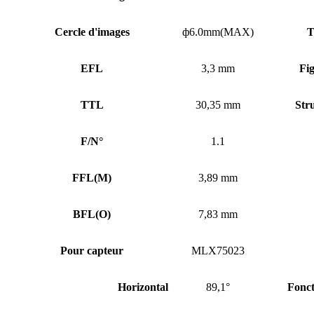
Cercle d'images
ф6.0mm(MAX)
T
EFL
3,3 mm
Fi
TTL
30,35 mm
Stru
F/N°
1.1
FFL
(
M)
3,89 mm
BFL
(
O)
7,83 mm
Pour capteur
MLX75023
Horizontal
89,1°
Fonc