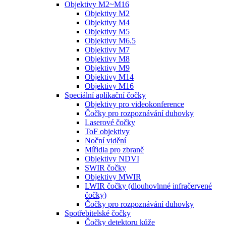
Objektivy M2~M16
Objektivy M2
Objektivy M4
Objektivy M5
Objektivy M6.5
Objektivy M7
Objektivy M8
Objektivy M9
Objektivy M14
Objektivy M16
Speciální aplikační čočky
Objektivy pro videokonference
Čočky pro rozpoznávání duhovky
Laserové čočky
ToF objektivy
Noční vidění
Mířidla pro zbraně
Objektivy NDVI
SWIR čočky
Objektivy MWIR
LWIR čočky (dlouhovlnné infračervené
čočky)
Čočky pro rozpoznávání duhovky
Spotřebitelské čočky
Čočky detektoru kůže