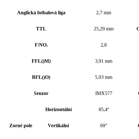
Anglická fotbalová liga
2,7 mm
TTL
25,29 mm
O
F/NO.
2,8
FFL
()
M)
3,91 mm
BFL
()
O)
5,93 mm
Senzor
IMX577
Horizontální
85,4º
Zorné pole
Vertikální
69°