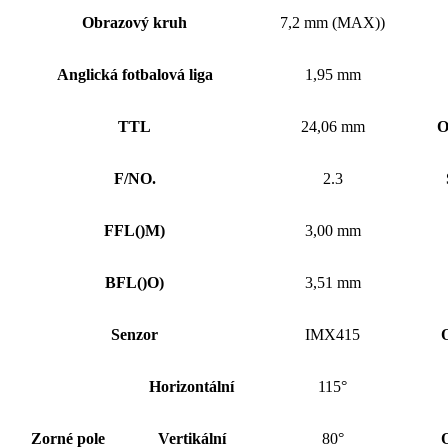
Obrazový kruh
7,2 mm (MAX))
Anglická fotbalová liga
1,95 mm
TTL
24,06 mm
O
F/NO.
2.3
FFL
()
M)
3,00 mm
BFL
()
O)
3,51 mm
Senzor
IMX415
Horizontální
115°
Zorné pole
Vertikální
80°
O