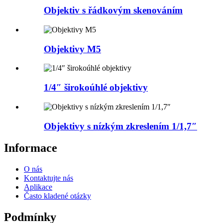
Objektiv s řádkovým skenováním
Objektivy M5
1/4″ širokoúhlé objektivy
Objektivy s nízkým zkreslením 1/1,7″
Informace
O nás
Kontaktujte nás
Aplikace
Často kladené otázky
Podmínky