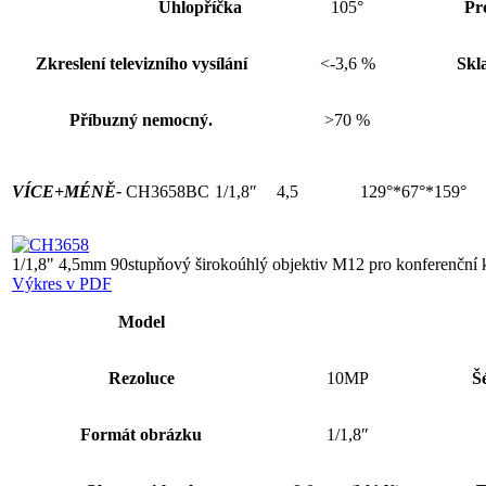
Úhlopříčka
105°
Pr
Zkreslení televizního vysílání
<-3,6 %
Skl
Příbuzný nemocný.
>70 %
VÍCE+
MÉNĚ-
CH3658BC
1/1,8″
4,5
129°*67°*159°
1/1,8" 4,5mm 90stupňový širokoúhlý objektiv M12 pro konferenční
Výkres v PDF
Model
Rezoluce
10MP
Š
Formát obrázku
1/1,8″