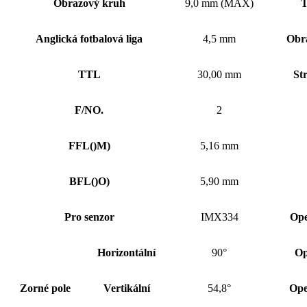
Obrazový kruh
9,0 mm (MAX)
T
Anglická fotbalová liga
4,5 mm
Obr
TTL
30,00 mm
St
F/NO.
2
FFL
()
M)
5,16 mm
BFL
()
O)
5,90 mm
Pro senzor
IMX334
Ope
Horizontální
90°
Op
Zorné pole
Vertikální
54,8°
Ope