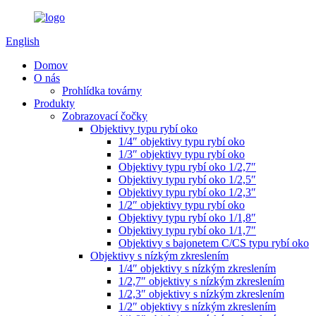
English
Domov
O nás
Prohlídka továrny
Produkty
Zobrazovací čočky
Objektivy typu rybí oko
1/4″ objektivy typu rybí oko
1/3″ objektivy typu rybí oko
Objektivy typu rybí oko 1/2,7″
Objektivy typu rybí oko 1/2,5″
Objektivy typu rybí oko 1/2,3″
1/2″ objektivy typu rybí oko
Objektivy typu rybí oko 1/1,8″
Objektivy typu rybí oko 1/1,7″
Objektivy s bajonetem C/CS typu rybí oko
Objektivy s nízkým zkreslením
1/4″ objektivy s nízkým zkreslením
1/2,7″ objektivy s nízkým zkreslením
1/2,3″ objektivy s nízkým zkreslením
1/2″ objektivy s nízkým zkreslením