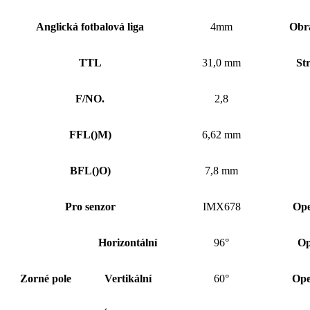
Anglická fotbalová liga
4mm
Obr
TTL
31,0 mm
St
F/NO.
2,8
FFL
()
M)
6,62 mm
BFL
()
O)
7,8 mm
Pro senzor
IMX678
Ope
Horizontální
96°
Op
Zorné pole
Vertikální
60°
Ope