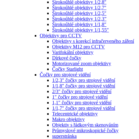
Širokoúhlé objektivy 1/2,8″
Širokoúhlé objektivy 1/2,7″
Širokoúhlé objektivy 1/2,5″
Širokoúhlé objektivy 1/2,3”
Širokoúhlé objektivy 1/1,8″
Širokoúhlé objektivy 1/1,55″
Objektivy pro CCTV
Objektivy s korekcí infračerveného záření
Objektivy M12 pro CCTV
Varifokální objektivy
Dírkové čočky
Motorizované zoom objektivy
Čočky Starlight
Čočky pro strojové vidění
1/2,3″ čočky pro strojové vidění
1/1,8″ čočky pro strojové vidění
2/3″ čočky pro strojové vidění
1″ čočky pro strojové vidění
1,1″ čočky pro strojové vidění
1/1,7″ čočky pro strojové vidění
Telecentrické objektivy
Makro objektivy
Objektiv s řádkovým skenováním
Průmyslové mikroskopické čočky
superstránka