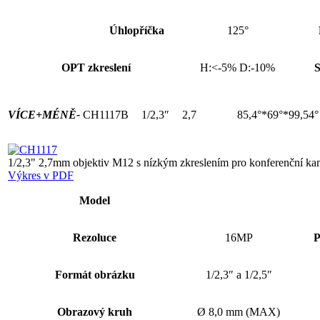
Úhlopříčka
125°
OPT zkreslení
H:<-5% D:-10%
S
VÍCE+
MÉNĚ-
CH1117B
1/2,3″
2,7
85,4°*69°*99,54°
1/2,3" 2,7mm objektiv M12 s nízkým zkreslením pro konferenční ka
Výkres v PDF
Model
Rezoluce
16MP
P
Formát obrázku
1/2,3″ a 1/2,5″
Obrazový kruh
Ø 8,0 mm (MAX)