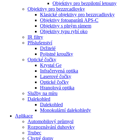
Objektivy pro bezpilotní letouny
Objektivy pro bezzrcadlovky
Klasické objektivy pro bezzrcadlovky
Objektivy fotoaparátů APS-C
Objektivy s plným rámem
Objektivy typu rybí oko
IR filtry
Příslušenství
Držitelé
Pojistné kroužky
Optické čočky
Krystal Ge
Infračervená optika
Laserové čočky
Optické čočky
Hranolová optika
Služby na míru
Dalekohled
Dalekohled
Monokulární dalekohledy
Aplikace
Automobilový průmysl
Rozpoznávání duhovky
Trubec
Chytré domy