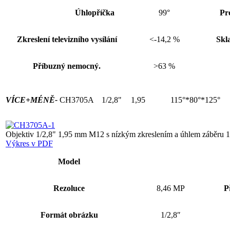
Úhlopříčka
99°
Pr
Zkreslení televizního vysílání
<-14,2 %
Skl
Příbuzný nemocný.
>63 %
VÍCE+
MÉNĚ-
CH3705A
1/2,8"
1,95
115°*80°*125°
Objektiv 1/2,8" 1,95 mm M12 s nízkým zkreslením a úhlem záběru 1
Výkres v PDF
Model
Rezoluce
8,46 MP
P
Formát obrázku
1/2,8″