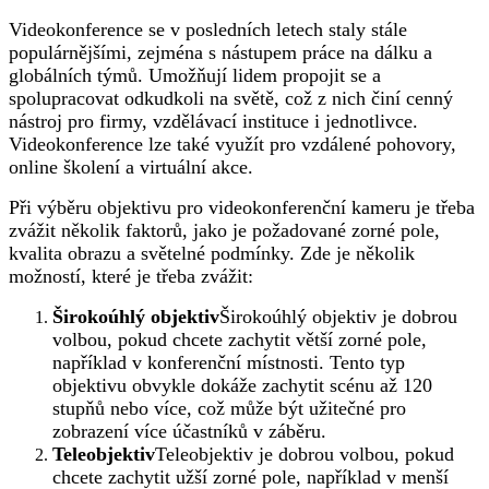
Videokonference se v posledních letech staly stále
populárnějšími, zejména s nástupem práce na dálku a
globálních týmů. Umožňují lidem propojit se a
spolupracovat odkudkoli na světě, což z nich činí cenný
nástroj pro firmy, vzdělávací instituce i jednotlivce.
Videokonference lze také využít pro vzdálené pohovory,
online školení a virtuální akce.
Při výběru objektivu pro videokonferenční kameru je třeba
zvážit několik faktorů, jako je požadované zorné pole,
kvalita obrazu a světelné podmínky. Zde je několik
možností, které je třeba zvážit:
Širokoúhlý objektiv
Širokoúhlý objektiv je dobrou
volbou, pokud chcete zachytit větší zorné pole,
například v konferenční místnosti. Tento typ
objektivu obvykle dokáže zachytit scénu až 120
stupňů nebo více, což může být užitečné pro
zobrazení více účastníků v záběru.
Teleobjektiv
Teleobjektiv je dobrou volbou, pokud
chcete zachytit užší zorné pole, například v menší