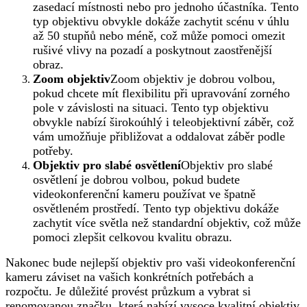
zasedací místnosti nebo pro jednoho účastníka. Tento
typ objektivu obvykle dokáže zachytit scénu v úhlu
až 50 stupňů nebo méně, což může pomoci omezit
rušivé vlivy na pozadí a poskytnout zaostřenější
obraz.
Zoom objektiv
Zoom objektiv je dobrou volbou,
pokud chcete mít flexibilitu při upravování zorného
pole v závislosti na situaci. Tento typ objektivu
obvykle nabízí širokoúhlý i teleobjektivní záběr, což
vám umožňuje přibližovat a oddalovat záběr podle
potřeby.
Objektiv pro slabé osvětlení
Objektiv pro slabé
osvětlení je dobrou volbou, pokud budete
videokonferenční kameru používat ve špatně
osvětleném prostředí. Tento typ objektivu dokáže
zachytit více světla než standardní objektiv, což může
pomoci zlepšit celkovou kvalitu obrazu.
Nakonec bude nejlepší objektiv pro vaši videokonferenční
kameru záviset na vašich konkrétních potřebách a
rozpočtu. Je důležité provést průzkum a vybrat si
renomovanou značku, která nabízí vysoce kvalitní objektiv