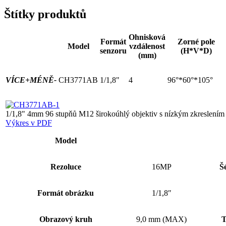
Štítky produktů
Ohnisková
Formát
Zorné pole
Model
vzdálenost
senzoru
(H*V*D)
(mm)
VÍCE+
MÉNĚ-
CH3771AB
1/1,8"
4
96°*60°*105°
1/1,8" 4mm 96 stupňů M12 širokoúhlý objektiv s nízkým zkreslením
Výkres v PDF
Model
Rezoluce
16MP
Š
Formát obrázku
1/1,8″
Obrazový kruh
9,0 mm (MAX)
T