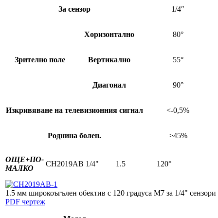
За сензор
1/4″
Хоризонтално
80°
Зрително поле
Вертикално
55°
Диагонал
90°
Изкривяване на телевизионния сигнал
<-0,5%
Роднина болен.
>45%
ОЩЕ+
ПО-
CH2019AB
1/4"
1.5
120°
МАЛКО
1.5 мм широкоъгълен обектив с 120 градуса M7 за 1/4" сензори
PDF чертеж