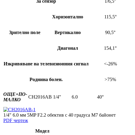
За сензор
1/6,5″
Хоризонтално
115,5°
Зрително поле
Вертикално
90,5°
Диагонал
154,1°
Изкривяване на телевизионния сигнал
<-26%
Роднина болен.
>75%
ОЩЕ+
ПО-
CH2016AB
1/4"
6.0
40°
МАЛКО
1/4" 6.0 мм 5MP F2.2 обектив с 40 градуса M7 байонет
PDF чертеж
Модел