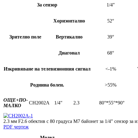
За сензор
1/4″
Хоризонтално
52°
Зрително поле
Вертикално
39°
Диагонал
68°
Изкривяване на телевизионния сигнал
<-1%
Роднина болен.
>55%
ОЩЕ+
ПО-
CH2002A
1/4"
2.3
80°*55°*90°
МАЛКО
2.3 мм F2.6 обектив с 80 градуса M7 байонет за 1/4" сензор за
PDF чертеж
Модел