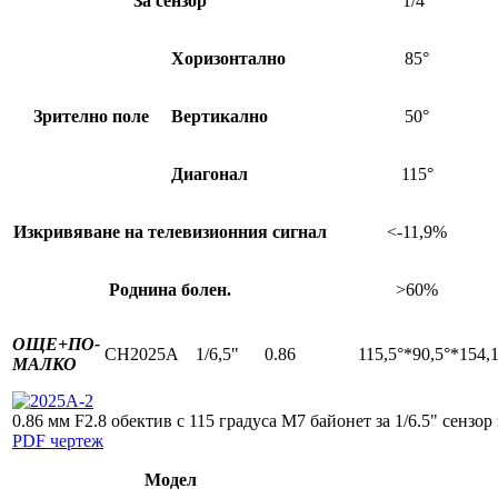
За сензор
1/4″
Хоризонтално
85°
Зрително поле
Вертикално
50°
Диагонал
115°
Изкривяване на телевизионния сигнал
<-11,9%
Роднина болен.
>60%
ОЩЕ+
ПО-
CH2025A
1/6,5"
0.86
115,5°*90,5°*154,1
МАЛКО
0.86 мм F2.8 обектив с 115 градуса M7 байонет за 1/6.5" сензор
PDF чертеж
Модел