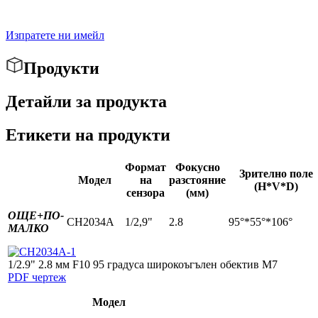
Изпратете ни имейл
Продукти
Детайли за продукта
Етикети на продукти
Формат
Фокусно
Зрително поле
Модел
на
разстояние
(H*V*D)
сензора
(мм)
ОЩЕ+
ПО-
CH2034A
1/2,9"
2.8
95°*55°*106°
МАЛКО
1/2.9" 2.8 мм F10 95 градуса широкоъгълен обектив M7
PDF чертеж
Модел