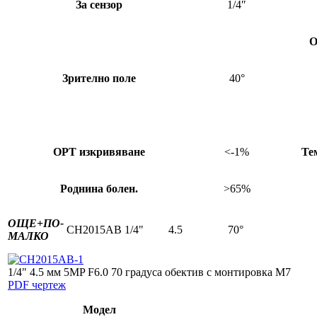
За сензор
1/4″
О
Зрително поле
40°
OPT изкривяване
<-1%
Те
Роднина болен.
>65%
ОЩЕ+
ПО-
CH2015AB
1/4"
4.5
70°
МАЛКО
1/4" 4.5 мм 5MP F6.0 70 градуса обектив с монтировка M7
PDF чертеж
Модел