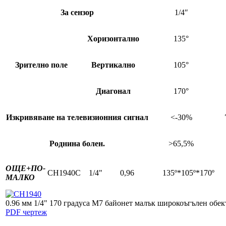
За сензор
1/4″
Хоризонтално
135°
Зрително поле
Вертикално
105°
Диагонал
170°
Изкривяване на телевизионния сигнал
<-30%
Роднина болен.
>65,5%
ОЩЕ+
ПО-
CH1940C
1/4"
0,96
135º*105º*170º
МАЛКО
0.96 мм 1/4" 170 градуса M7 байонет малък широкоъгълен обек
PDF чертеж