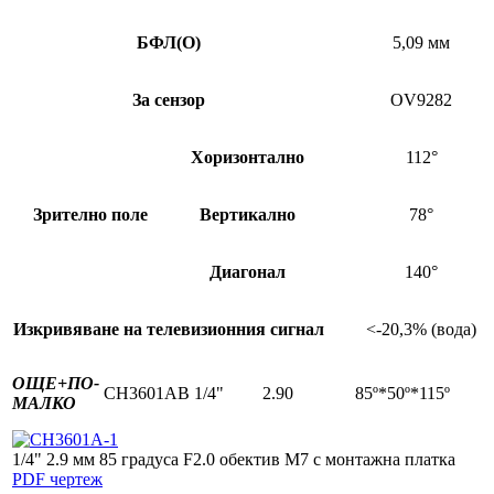
БФЛ
(
O)
5,09 мм
За сензор
OV9282
Хоризонтално
112°
Зрително поле
Вертикално
78°
Диагонал
140°
Изкривяване на телевизионния сигнал
<-20,3% (вода)
ОЩЕ+
ПО-
CH3601AB
1/4"
2.90
85º*50º*115º
МАЛКО
1/4" 2.9 мм 85 градуса F2.0 обектив M7 с монтажна платка
PDF чертеж