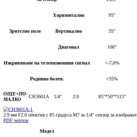
Хоризонтално
95°
Зрително поле
Вертикално
55°
Диагонал
106°
Изкривяване на телевизионния сигнал
<-7,0%
Роднина болен.
>55%
ОЩЕ+
ПО-
CH3601A
1/4"
2.9
85°*50°*115°
МАЛКО
2.9 мм F2.0 обектив с 85 градуса M7 за 1/4" сензор за изображе
PDF чертеж
Модел