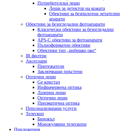
Потребителски лещи
Лещи за детектор на кожата
Обективи за безпилотни летателни
апарати
Обективи за безогледални фотоапарати
Класически обективи за безогледални
фотоапарати
APS-C обективи за фотоапарати
Пълноформатни обективи
Обективи тип „рибешко око“
IR филтри
Аксесоари
Притежатели
Заключващи пръстени
Оптични лещи
Ge кристал
Инфрачервена оптика
Лазерни лещи
Оптични лещи
Призматична оптика
Персонализирани услуги
Телескоп
Бинокъл
Монокулярни телескопи
Приложения