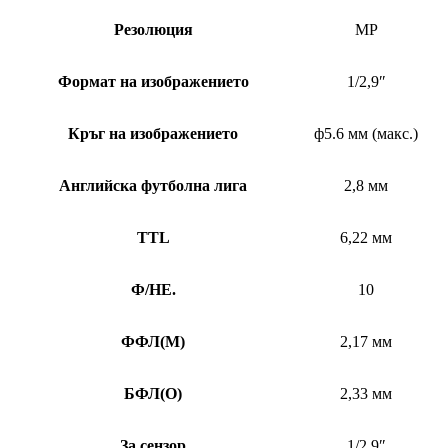
Резолюция
MP
Формат на изображението
1/2,9″
Кръг на изображението
ф5.6 мм (макс.)
Английска футболна лига
2,8 мм
TTL
6,22 мм
Ф/НЕ.
10
ФФЛ
(
M)
2,17 мм
БФЛ
(
O)
2,33 мм
За сензор
1/2,9″