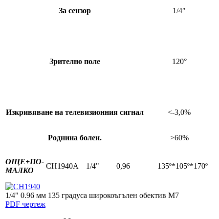
За сензор
1/4″
Зрително поле
120°
Изкривяване на телевизионния сигнал
<-3,0%
Роднина болен.
>60%
ОЩЕ+
ПО-
CH1940A
1/4"
0,96
135º*105º*170º
МАЛКО
1/4" 0.96 мм 135 градуса широкоъгълен обектив M7
PDF чертеж