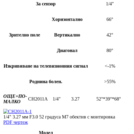
За сензор
1/4″
Хоризонтално
66°
Зрително поле
Вертикално
42°
Диагонал
80°
Изкривяване на телевизионния сигнал
<-1%
Роднина болен.
>55%
ОЩЕ+
ПО-
CH2011A
1/4"
3.27
52°*39°*68°
МАЛКО
1/4" 3.27 мм F3.0 52 градуса M7 обектив с монтировка
PDF чертеж
Модел