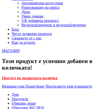
Автомобилна индустрия
Разпознаване на ириса
Дрон
Умни домове
VR добавена реалност
Видеонаблюдение и видеонаблюдение
Блог
Често задавани въпроси
Свържете се с нас
Как да купите
МАГАЗИН
Този продукт е успешно добавен в
количката!
Преглед на пазарската количка
Връщане към Пазаруване
Продължете към плащането
Дом
Продукти
Образни лещи
Обективи M2~M16