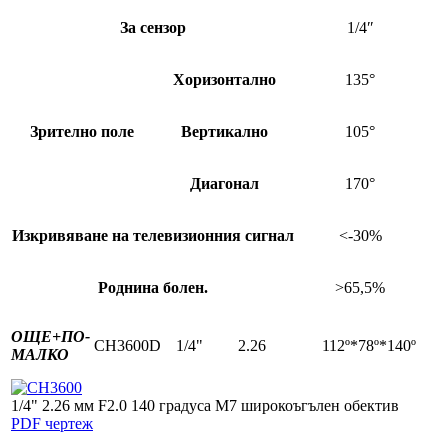
За сензор
1/4″
Хоризонтално
135°
Зрително поле
Вертикално
105°
Диагонал
170°
Изкривяване на телевизионния сигнал
<-30%
Роднина болен.
>65,5%
ОЩЕ+
ПО-
CH3600D
1/4"
2.26
112º*78º*140º
МАЛКО
1/4" 2.26 мм F2.0 140 градуса M7 широкоъгълен обектив
PDF чертеж