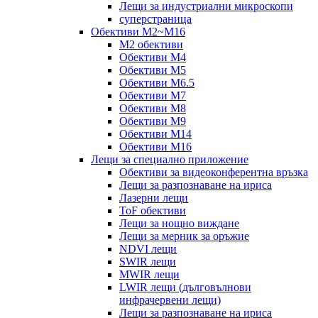
Лещи за индустриални микроскопи
суперстраница
Обективи M2~M16
M2 обективи
Обективи M4
Обективи M5
Обективи M6.5
Обективи M7
Обективи M8
Обективи M9
Обективи M14
Обективи M16
Лещи за специално приложение
Обективи за видеоконферентна връзка
Лещи за разпознаване на ириса
Лазерни лещи
ToF обективи
Лещи за нощно виждане
Лещи за мерник за оръжие
NDVI лещи
SWIR лещи
MWIR лещи
LWIR лещи (дълговълнови
инфрачервени лещи)
Лещи за разпознаване на ириса