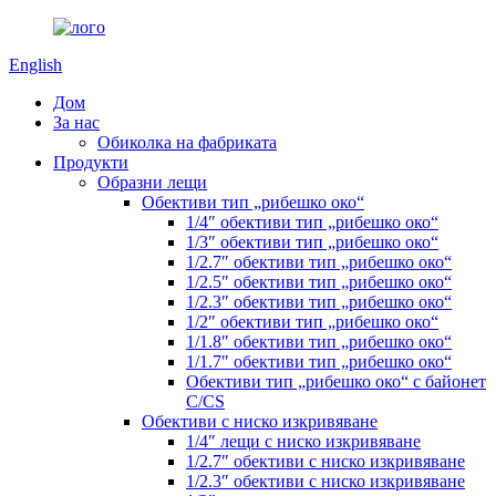
English
Дом
За нас
Обиколка на фабриката
Продукти
Образни лещи
Обективи тип „рибешко око“
1/4″ обективи тип „рибешко око“
1/3″ обективи тип „рибешко око“
1/2.7″ обективи тип „рибешко око“
1/2.5″ обективи тип „рибешко око“
1/2.3″ обективи тип „рибешко око“
1/2″ обективи тип „рибешко око“
1/1.8″ обективи тип „рибешко око“
1/1.7″ обективи тип „рибешко око“
Обективи тип „рибешко око“ с байонет
C/CS
Обективи с ниско изкривяване
1/4″ лещи с ниско изкривяване
1/2.7″ обективи с ниско изкривяване
1/2.3″ обективи с ниско изкривяване