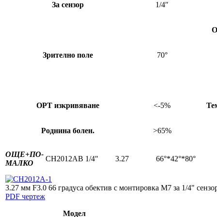
За сензор
1/4″
О
Зрително поле
70°
OPT изкривяване
<-5%
Те
Роднина болен.
>65%
ОЩЕ+
ПО-
CH2012AB
1/4"
3.27
66°*42°*80°
МАЛКО
3.27 мм F3.0 66 градуса обектив с монтировка M7 за 1/4" сензо
PDF чертеж
Модел