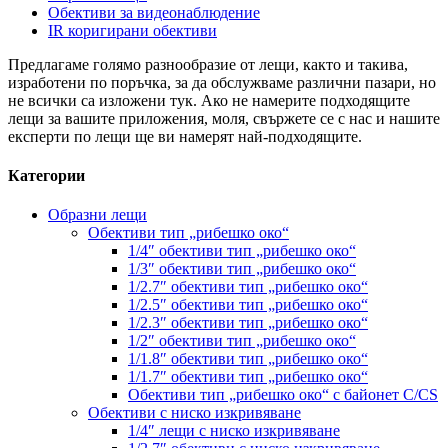
Обективи за видеонаблюдение
IR коригирани обективи
Предлагаме голямо разнообразие от лещи, както и такива,
изработени по поръчка, за да обслужваме различни пазари, но
не всички са изложени тук. Ако не намерите подходящите
лещи за вашите приложения, моля, свържете се с нас и нашите
експерти по лещи ще ви намерят най-подходящите.
Категории
Образни лещи
Обективи тип „рибешко око“
1/4″ обективи тип „рибешко око“
1/3″ обективи тип „рибешко око“
1/2.7″ обективи тип „рибешко око“
1/2.5″ обективи тип „рибешко око“
1/2.3″ обективи тип „рибешко око“
1/2″ обективи тип „рибешко око“
1/1.8″ обективи тип „рибешко око“
1/1.7″ обективи тип „рибешко око“
Обективи тип „рибешко око“ с байонет C/CS
Обективи с ниско изкривяване
1/4″ лещи с ниско изкривяване