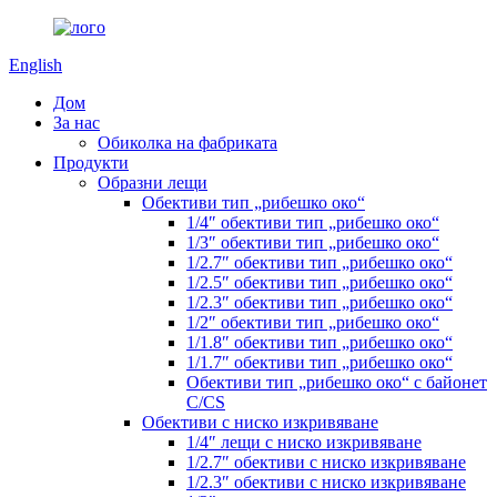
English
Дом
За нас
Обиколка на фабриката
Продукти
Образни лещи
Обективи тип „рибешко око“
1/4″ обективи тип „рибешко око“
1/3″ обективи тип „рибешко око“
1/2.7″ обективи тип „рибешко око“
1/2.5″ обективи тип „рибешко око“
1/2.3″ обективи тип „рибешко око“
1/2″ обективи тип „рибешко око“
1/1.8″ обективи тип „рибешко око“
1/1.7″ обективи тип „рибешко око“
Обективи тип „рибешко око“ с байонет
C/CS
Обективи с ниско изкривяване
1/4″ лещи с ниско изкривяване
1/2.7″ обективи с ниско изкривяване
1/2.3″ обективи с ниско изкривяване