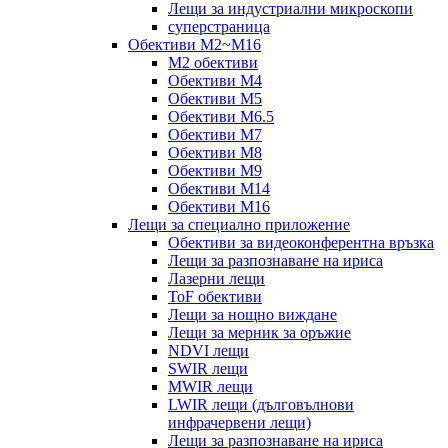
Лещи за индустриални микроскопи
суперстраница
Обективи M2~M16
M2 обективи
Обективи M4
Обективи M5
Обективи M6.5
Обективи M7
Обективи M8
Обективи M9
Обективи M14
Обективи M16
Лещи за специално приложение
Обективи за видеоконферентна връзка
Лещи за разпознаване на ириса
Лазерни лещи
ToF обективи
Лещи за нощно виждане
Лещи за мерник за оръжие
NDVI лещи
SWIR лещи
MWIR лещи
LWIR лещи (дълговълнови
инфрачервени лещи)
Лещи за разпознаване на ириса