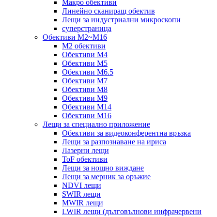
Макро обективи
Линейно сканиращ обектив
Лещи за индустриални микроскопи
суперстраница
Обективи M2~M16
M2 обективи
Обективи M4
Обективи M5
Обективи M6.5
Обективи M7
Обективи M8
Обективи M9
Обективи M14
Обективи M16
Лещи за специално приложение
Обективи за видеоконферентна връзка
Лещи за разпознаване на ириса
Лазерни лещи
ToF обективи
Лещи за нощно виждане
Лещи за мерник за оръжие
NDVI лещи
SWIR лещи
MWIR лещи
LWIR лещи (дълговълнови инфрачервени