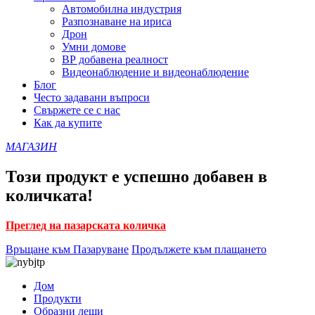
Автомобилна индустрия
Разпознаване на ириса
Дрон
Умни домове
ВР добавена реалност
Видеонаблюдение и видеонаблюдение
Блог
Често задавани въпроси
Свържете се с нас
Как да купите
МАГАЗИН
Този продукт е успешно добавен в
количката!
Преглед на пазарската количка
Връщане към Пазаруване
Продължете към плащането
Дом
Продукти
Образни лещи