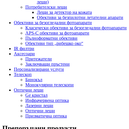
лещи)
Потребителски лещи
Лещи за детектор на кожата
Обективи за безпилотни летателни апарати
Обективи за безогледални фотоапарати
Класически обективи за безогледални фотоапарати
APS-C обективи за фотоапарати
Пълноформатни обективи
Обективи тип „рибешко око“
IR филтри
Аксесоари
Притежатели
Заключващи пръстени
Персонализирани услуги
Телескоп
Бинокъл
Монокулярни телескопи
Оптични лещи
Ge кристал
Инфрачервена оптика
Лазерни лещи
Оптични лещи
Призматична оптика
Препоръчани продукти