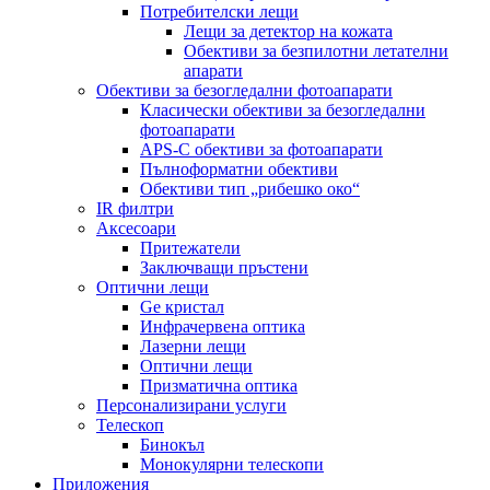
Потребителски лещи
Лещи за детектор на кожата
Обективи за безпилотни летателни
апарати
Обективи за безогледални фотоапарати
Класически обективи за безогледални
фотоапарати
APS-C обективи за фотоапарати
Пълноформатни обективи
Обективи тип „рибешко око“
IR филтри
Аксесоари
Притежатели
Заключващи пръстени
Оптични лещи
Ge кристал
Инфрачервена оптика
Лазерни лещи
Оптични лещи
Призматична оптика
Персонализирани услуги
Телескоп
Бинокъл
Монокулярни телескопи
Приложения