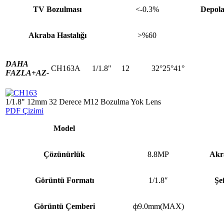
TV Bozulması
<-0.3%
Depola
Akraba Hastalığı
>%60
DAHA
CH163A
1/1.8"
12
32°25°41°
FAZLA+
AZ-
1/1.8" 12mm 32 Derece M12 Bozulma Yok Lens
PDF Çizimi
Model
Çözünürlük
8.8MP
Akra
Görüntü Formatı
1/1.8″
Şe
Görüntü Çemberi
ф9.0mm(MAX)