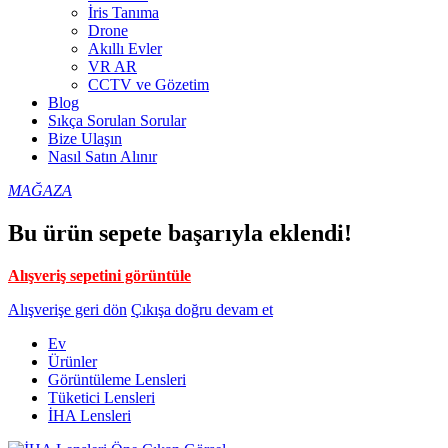
İris Tanıma
Drone
Akıllı Evler
VR AR
CCTV ve Gözetim
Blog
Sıkça Sorulan Sorular
Bize Ulaşın
Nasıl Satın Alınır
MAĞAZA
Bu ürün sepete başarıyla eklendi!
Alışveriş sepetini görüntüle
Alışverişe geri dön
Çıkışa doğru devam et
Ev
Ürünler
Görüntüleme Lensleri
Tüketici Lensleri
İHA Lensleri