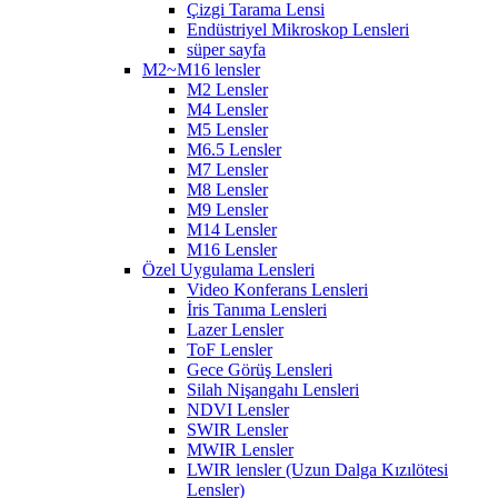
Çizgi Tarama Lensi
Endüstriyel Mikroskop Lensleri
süper sayfa
M2~M16 lensler
M2 Lensler
M4 Lensler
M5 Lensler
M6.5 Lensler
M7 Lensler
M8 Lensler
M9 Lensler
M14 Lensler
M16 Lensler
Özel Uygulama Lensleri
Video Konferans Lensleri
İris Tanıma Lensleri
Lazer Lensler
ToF Lensler
Gece Görüş Lensleri
Silah Nişangahı Lensleri
NDVI Lensler
SWIR Lensler
MWIR Lensler
LWIR lensler (Uzun Dalga Kızılötesi
Lensler)