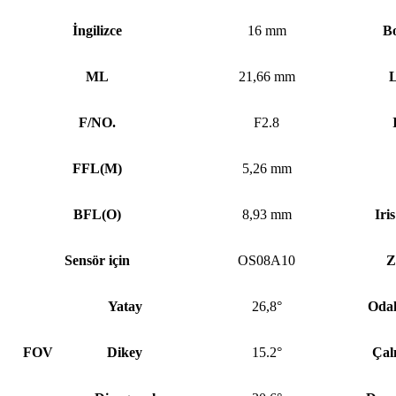
İngilizce
16 mm
Bo
ML
21,66 mm
L
F/NO.
F2.8
FFL
(
M)
5,26 mm
BFL
(
O)
8,93 mm
Iri
Sensör için
OS08A10
Z
Yatay
26,8°
Oda
FOV
Dikey
15.2°
Çalı