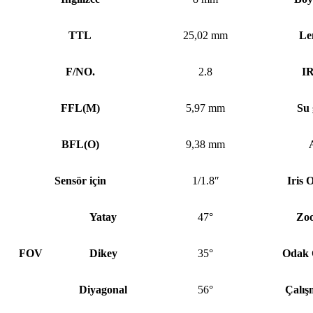
TTL
25,02 mm
Le
F/NO.
2.8
IR
FFL
(
M)
5,97 mm
Su 
BFL
(
O)
9,38 mm
Sensör için
1/1.8″
Iris 
Yatay
47°
Zoo
FOV
Dikey
35°
Odak 
Diyagonal
56°
Çalış