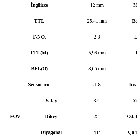
İngilizce
12 mm
M
TTL
25,41 mm
Bo
F/NO.
2.8
L
FFL
(
M)
5,96 mm
BFL
(
O)
8,05 mm
Sensör için
1/1.8″
Iri
Yatay
32°
Z
FOV
Dikey
25°
Odak
Diyagonal
41°
Çalı