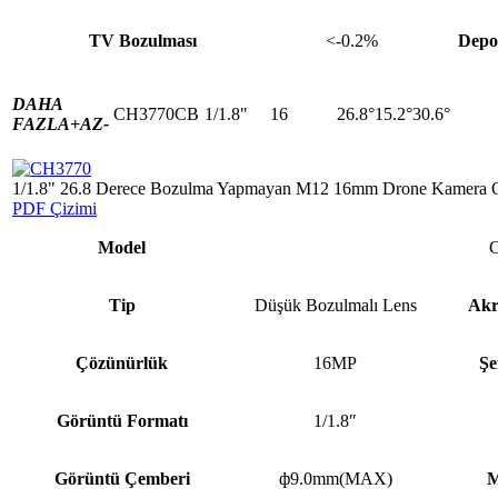
TV Bozulması
<-0.2%
Depo
DAHA
CH3770CB
1/1.8"
16
26.8°15.2°30.6°
FAZLA+
AZ-
1/1.8" 26.8 Derece Bozulma Yapmayan M12 16mm Drone Kamera Ob
PDF Çizimi
Model
Tip
Düşük Bozulmalı Lens
Akr
Çözünürlük
16MP
Şe
Görüntü Formatı
1/1.8″
Görüntü Çemberi
ф9.0mm(MAX)
M