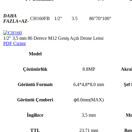
DAHA
CH160FB
1/2"
3.5
86°70°100°
FAZLA+
AZ-
1/2" 3,5 mm 86 Derece M12 Geniş Açılı Drone Lensi
PDF Çizimi
Model
Çözünürlük
8.8MP
Akrab
Görüntü Formatı
6,4*4,8*8,0 mm
Şef
Görüntü Çemberi
ф8.0mm(MAX)
İngilizce
3,5 mm
Mo
TTL
23,71 mm
Boy