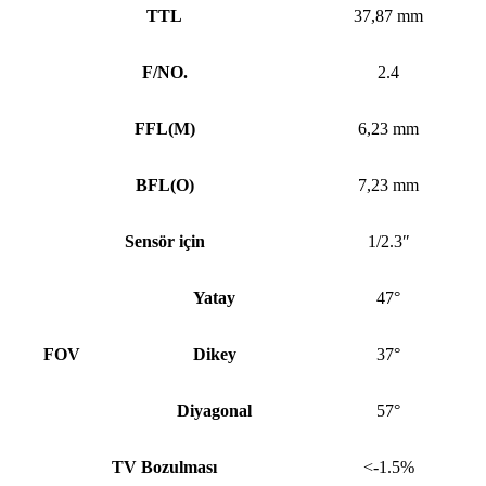
TTL
37,87 mm
F/NO.
2.4
FFL
(
M)
6,23 mm
BFL
(
O)
7,23 mm
Sensör için
1/2.3″
Yatay
47°
FOV
Dikey
37°
Diyagonal
57°
TV Bozulması
<-1.5%