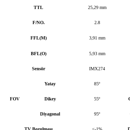
TTL
25,29 mm
F/NO.
2.8
FFL
(
M)
3,91 mm
BFL
(
O)
5,93 mm
Sensör
IMX274
Yatay
85º
FOV
Dikey
55º
Diyagonal
95º
TV Bozulması
<-1%
D