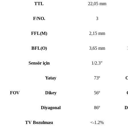
TTL
22,05 mm
F/NO.
3
FFL
(
M)
2,15 mm
BFL
(
O)
3,65 mm
Sensör için
1/2.3″
Yatay
73º
O
FOV
Dikey
56º
Diyagonal
86º
D
TV Bozulması
<-1.2%