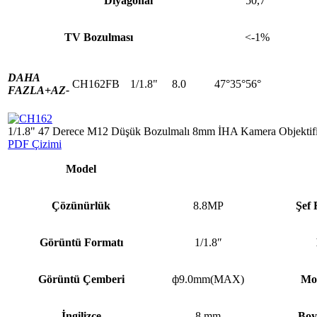
Diyagonal
50,7º
TV Bozulması
<-1%
DAHA
CH162FB
1/1.8"
8.0
47°35°56°
FAZLA+
AZ-
1/1.8" 47 Derece M12 Düşük Bozulmalı 8mm İHA Kamera Objektif
PDF Çizimi
Model
Çözünürlük
8.8MP
Şef 
Görüntü Formatı
1/1.8″
Görüntü Çemberi
ф9.0mm(MAX)
Mon
İngilizce
8 mm
Boy