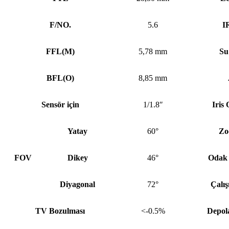
F/NO.
5.6
IR
FFL
(
M)
5,78 mm
Su
BFL
(
O)
8,85 mm
Sensör için
1/1.8″
Iris
Yatay
60°
Zo
FOV
Dikey
46°
Odak
Diyagonal
72°
Çalış
TV Bozulması
<-0.5%
Depola