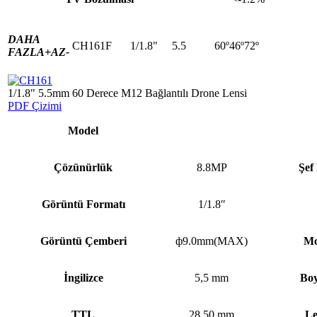
DAHA
CH161F
1/1.8"
5.5
60º46º72º
FAZLA+
AZ-
1/1.8" 5.5mm 60 Derece M12 Bağlantılı Drone Lensi
PDF Çizimi
Model
Çözünürlük
8.8MP
Şef
Görüntü Formatı
1/1.8″
Görüntü Çemberi
ф9.0mm(MAX)
Mo
İngilizce
5,5 mm
Boy
TTL
28,50 mm
Le