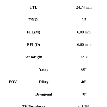
TTL
24,74 mm
F/NO.
2.5
FFL
(
M)
6,00 mm
BFL
(
O)
6,60 mm
Sensör için
1/2.3″
Yatay
60°
FOV
Dikey
46°
Diyagonal
70°
TV Bozulması
<-1.2%