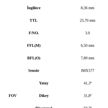
İngilizce
8,36 mm
TTL
25,70 mm
F/NO.
3.0
FFL
(
M)
6,50 mm
BFL
(
O)
7,89 mm
Sensör
IMX577
Yatay
41,3º
FOV
Dikey
31,8º