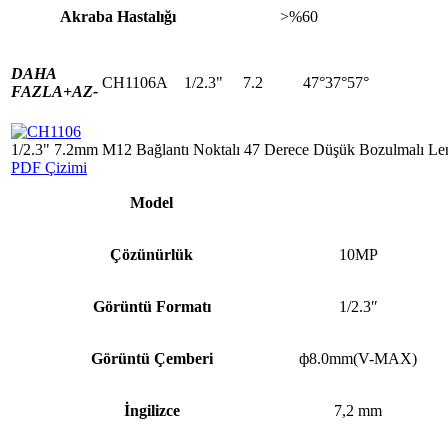
Akraba Hastalığı
>%60
DAHA
CH1106A
1/2.3"
7.2
47°37°57°
FAZLA+
AZ-
1/2.3" 7.2mm M12 Bağlantı Noktalı 47 Derece Düşük Bozulmalı Le
PDF Çizimi
Model
Çözünürlük
10MP
Görüntü Formatı
1/2.3″
Görüntü Çemberi
ф8.0mm(V-MAX)
İngilizce
7,2 mm