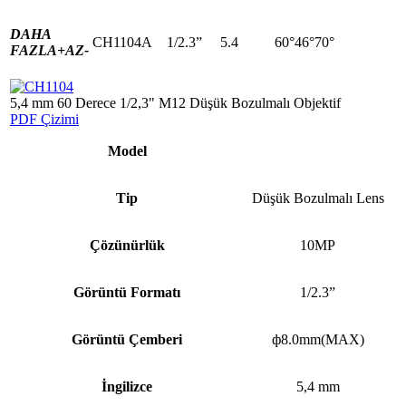
DAHA
CH1104A
1/2.3”
5.4
60°46°70°
FAZLA+
AZ-
5,4 mm 60 Derece 1/2,3" M12 Düşük Bozulmalı Objektif
PDF Çizimi
Model
Tip
Düşük Bozulmalı Lens
Çözünürlük
10MP
Görüntü Formatı
1/2.3”
Görüntü Çemberi
ф8.0mm(MAX)
İngilizce
5,4 mm