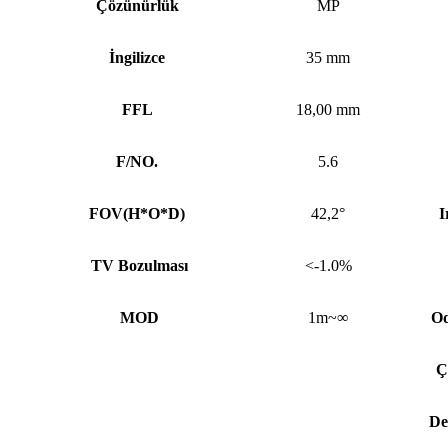
Çözünürlük
MP
İngilizce
35 mm
FFL
18,00 mm
F/NO.
5.6
FOV(H*O*D)
42,2°
I
TV Bozulması
<-1.0%
MOD
1m~∞
Od
Ç
De