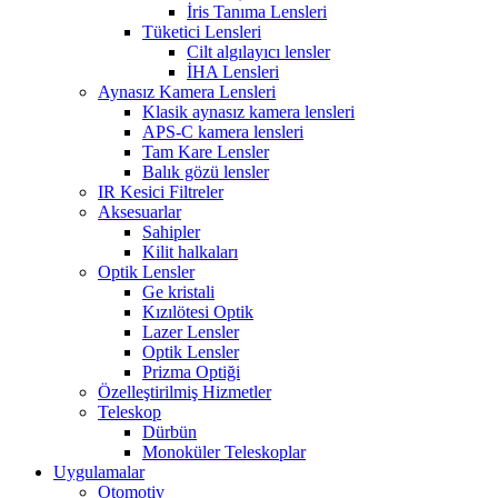
İris Tanıma Lensleri
Tüketici Lensleri
Cilt algılayıcı lensler
İHA Lensleri
Aynasız Kamera Lensleri
Klasik aynasız kamera lensleri
APS-C kamera lensleri
Tam Kare Lensler
Balık gözü lensler
IR Kesici Filtreler
Aksesuarlar
Sahipler
Kilit halkaları
Optik Lensler
Ge kristali
Kızılötesi Optik
Lazer Lensler
Optik Lensler
Prizma Optiği
Özelleştirilmiş Hizmetler
Teleskop
Dürbün
Monoküler Teleskoplar
Uygulamalar
Otomotiv