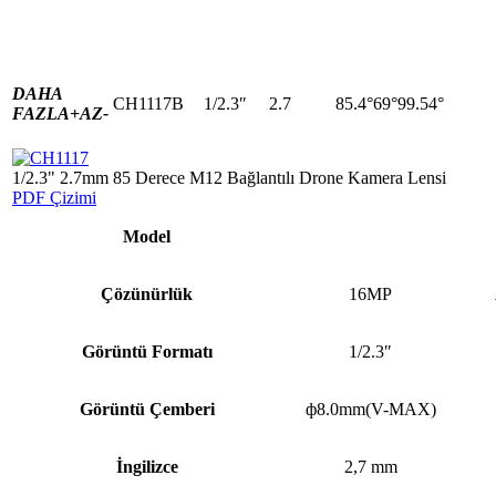
DAHA
CH1117B
1/2.3″
2.7
85.4°69°99.54°
FAZLA+
AZ-
1/2.3" 2.7mm 85 Derece M12 Bağlantılı Drone Kamera Lensi
PDF Çizimi
Model
Çözünürlük
16MP
Görüntü Formatı
1/2.3″
Görüntü Çemberi
ф8.0mm(V-MAX)
İngilizce
2,7 mm