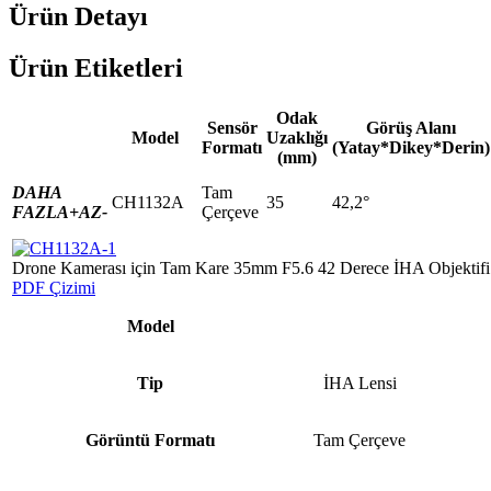
Ürün Detayı
Ürün Etiketleri
Odak
Sensör
Görüş Alanı
Model
Uzaklığı
Formatı
(Yatay*Dikey*Derin)
(mm)
DAHA
Tam
CH1132A
35
42,2°
FAZLA+
AZ-
Çerçeve
Drone Kamerası için Tam Kare 35mm F5.6 42 Derece İHA Objektifi
PDF Çizimi
Model
Tip
İHA Lensi
Görüntü Formatı
Tam Çerçeve