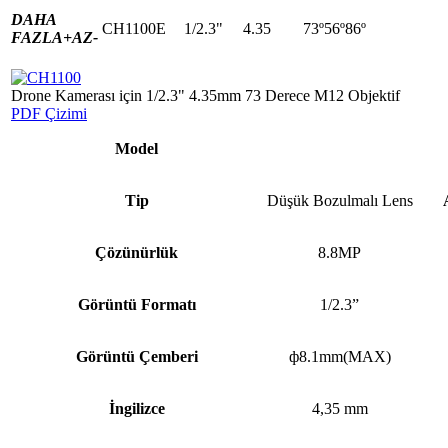
DAHA
CH1100E
1/2.3"
4.35
73º56º86º
FAZLA+
AZ-
Drone Kamerası için 1/2.3" 4.35mm 73 Derece M12 Objektif
PDF Çizimi
Model
Tip
Düşük Bozulmalı Lens
Çözünürlük
8.8MP
Görüntü Formatı
1/2.3”
Görüntü Çemberi
ф8.1mm(MAX)
İngilizce
4,35 mm