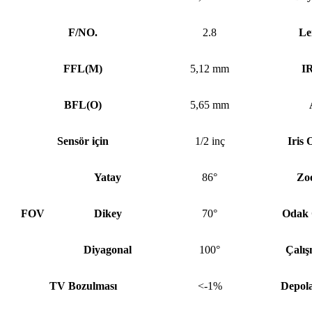
F/NO.
2.8
Le
FFL
(
M)
5,12 mm
IR
BFL
(
O)
5,65 mm
Sensör için
1/2 inç
Iris
Yatay
86°
Zo
FOV
Dikey
70°
Odak 
Diyagonal
100°
Çalış
TV Bozulması
<-1%
Depola