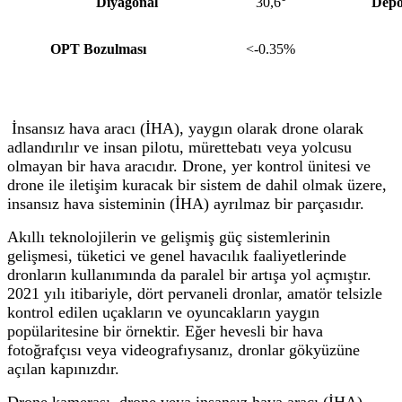
Diyagonal
30,6°
Depo
OPT Bozulması
<-0.35%
İnsansız hava aracı (İHA), yaygın olarak drone olarak
adlandırılır ve insan pilotu, mürettebatı veya yolcusu
olmayan bir hava aracıdır. Drone, yer kontrol ünitesi ve
drone ile iletişim kuracak bir sistem de dahil olmak üzere,
insansız hava sisteminin (İHA) ayrılmaz bir parçasıdır.
Akıllı teknolojilerin ve gelişmiş güç sistemlerinin
gelişmesi, tüketici ve genel havacılık faaliyetlerinde
dronların kullanımında da paralel bir artışa yol açmıştır.
2021 yılı itibariyle, dört pervaneli dronlar, amatör telsizle
kontrol edilen uçakların ve oyuncakların yaygın
popülaritesine bir örnektir. Eğer hevesli bir hava
fotoğrafçısı veya videografıysanız, dronlar gökyüzüne
açılan kapınızdır.
Drone kamerası, drone veya insansız hava aracı (İHA)