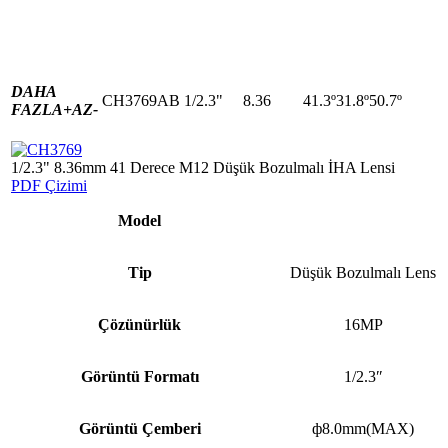
DAHA
CH3769AB
1/2.3"
8.36
41.3º31.8º50.7º
FAZLA+
AZ-
1/2.3" 8.36mm 41 Derece M12 Düşük Bozulmalı İHA Lensi
PDF Çizimi
Model
Tip
Düşük Bozulmalı Lens
Çözünürlük
16MP
Görüntü Formatı
1/2.3″
Görüntü Çemberi
ф8.0mm(MAX)