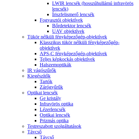
LWIR lencsék (hosszúhullámú infravörös
lencsék)
Íriszfelismerő lencsék
Fogyasztói objektívek
Bőrdetektor lencsék
UAV objektívek
Tükör nélküli fényképezőgép-objektívek
Klasszikus tükör nélküli fényképezőgép-
objektívek
APS-C fényképezőgép-objektívek
Teljes képkockás objektívek
Halszemoptikák
IR vágószűrők
Kiegészítők
Tartók
Zárógyűrűk
Optikai lencsék
Ge kristály
Infravörös optika
Lézerlencsék
Optikai lencsék
Prizmás optika
Testreszabott szolgáltatások
Távcső
Távcső