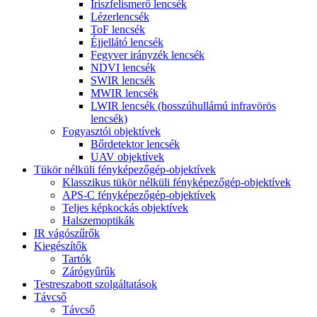
Íriszfelismerő lencsék
Lézerlencsék
ToF lencsék
Éjjellátó lencsék
Fegyver irányzék lencsék
NDVI lencsék
SWIR lencsék
MWIR lencsék
LWIR lencsék (hosszúhullámú infravörös
lencsék)
Fogyasztói objektívek
Bőrdetektor lencsék
UAV objektívek
Tükör nélküli fényképezőgép-objektívek
Klasszikus tükör nélküli fényképezőgép-objektívek
APS-C fényképezőgép-objektívek
Teljes képkockás objektívek
Halszemoptikák
IR vágószűrők
Kiegészítők
Tartók
Zárógyűrűk
Testreszabott szolgáltatások
Távcső
Távcső