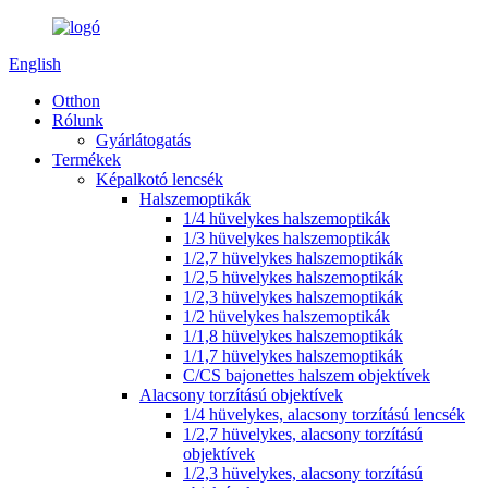
English
Otthon
Rólunk
Gyárlátogatás
Termékek
Képalkotó lencsék
Halszemoptikák
1/4 hüvelykes halszemoptikák
1/3 hüvelykes halszemoptikák
1/2,7 hüvelykes halszemoptikák
1/2,5 hüvelykes halszemoptikák
1/2,3 hüvelykes halszemoptikák
1/2 hüvelykes halszemoptikák
1/1,8 hüvelykes halszemoptikák
1/1,7 hüvelykes halszemoptikák
C/CS bajonettes halszem objektívek
Alacsony torzítású objektívek
1/4 hüvelykes, alacsony torzítású lencsék
1/2,7 hüvelykes, alacsony torzítású
objektívek
1/2,3 hüvelykes, alacsony torzítású