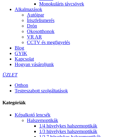
Monokuláris távcsövek
Alkalmazások
Autóipar
Íriszfelismerés
Drón
Okosotthonok
VR AR
CCTV és megfigyelés
Blog
GYIK
Kapcsolat
Hogyan vásároljunk
ÜZLET
Otthon
Testreszabott szolgáltatások
Kategóriák
Képalkotó lencsék
Halszemoptikák
1/4 hüvelykes halszemoptikák
1/3 hüvelykes halszemoptikák
1/2,7 hüvelykes halszemoptikák