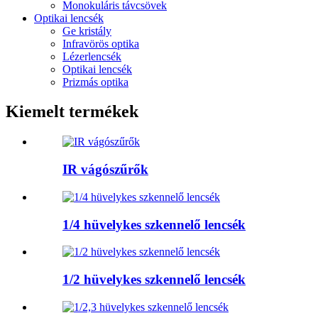
Monokuláris távcsövek
Optikai lencsék
Ge kristály
Infravörös optika
Lézerlencsék
Optikai lencsék
Prizmás optika
Kiemelt termékek
IR vágószűrők
1/4 hüvelykes szkennelő lencsék
1/2 hüvelykes szkennelő lencsék