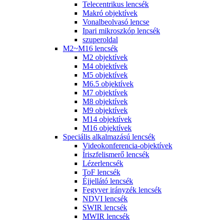
Telecentrikus lencsék
Makró objektívek
Vonalbeolvasó lencse
Ipari mikroszkóp lencsék
szuperoldal
M2~M16 lencsék
M2 objektívek
M4 objektívek
M5 objektívek
M6.5 objektívek
M7 objektívek
M8 objektívek
M9 objektívek
M14 objektívek
M16 objektívek
Speciális alkalmazású lencsék
Videokonferencia-objektívek
Íriszfelismerő lencsék
Lézerlencsék
ToF lencsék
Éjjellátó lencsék
Fegyver irányzék lencsék
NDVI lencsék
SWIR lencsék
MWIR lencsék