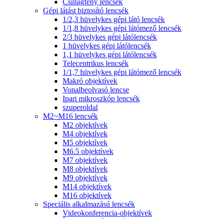
Csillagfény lencsék
Gépi látást biztosító lencsék
1/2,3 hüvelykes gépi látó lencsék
1/1,8 hüvelykes gépi látómező lencsék
2/3 hüvelykes gépi látólencsék
1 hüvelykes gépi látólencsék
1,1 hüvelykes gépi látólencsék
Telecentrikus lencsék
1/1,7 hüvelykes gépi látómező lencsék
Makró objektívek
Vonalbeolvasó lencse
Ipari mikroszkóp lencsék
szuperoldal
M2~M16 lencsék
M2 objektívek
M4 objektívek
M5 objektívek
M6.5 objektívek
M7 objektívek
M8 objektívek
M9 objektívek
M14 objektívek
M16 objektívek
Speciális alkalmazású lencsék
Videokonferencia-objektívek