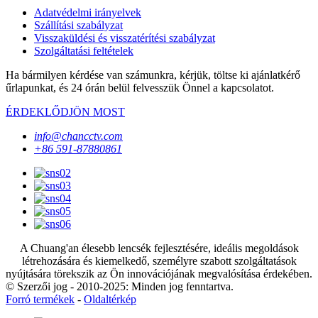
Adatvédelmi irányelvek
Szállítási szabályzat
Visszaküldési és visszatérítési szabályzat
Szolgáltatási feltételek
Ha bármilyen kérdése van számunkra, kérjük, töltse ki ajánlatkérő
űrlapunkat, és 24 órán belül felvesszük Önnel a kapcsolatot.
ÉRDEKLŐDJÖN MOST
info@chancctv.com
+86 591-87880861
A Chuang'an élesebb lencsék fejlesztésére, ideális megoldások
létrehozására és kiemelkedő, személyre szabott szolgáltatások
nyújtására törekszik az Ön innovációjának megvalósítása érdekében.
© Szerzői jog - 2010-2025: Minden jog fenntartva.
Forró termékek
-
Oldaltérkép