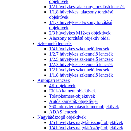
objektívek
1/2 hüvelykes, alacsony torzítású lencsék
1/1,8 hüvelykes, alacsony torzítású
objektívek
1/1,7 hüvelykes alacsony torzítású
objektívek
2/3 hüvelykes M12-es objektívek
Alacsony torzítású objektív oldal
Szkennelő lencsék
1/4 hüvelykes szkennelő lencsék
1/2,7 hüvelykes szkennelő lencsék
1/2,5 hüvelykes szkennelő lencsék
1/2,3 hüvelykes szkennelő lencsék
1/2 hüvelykes szkennelő lencsék
1/1,8 hüvelykes szkennelő lencsék
Autóipari lencsék
4K objektívek
Elülső kamera objektívek
Tolatókamera-objektívek
Autós kamerák objektívjei
360 fokos térhatású kameraobjektívek
ADAS lencsék
Nagylátószögű objektívek
1/5 hüvelykes nagylátószögű objektívek
1/4 hüvelykes nagylátószögű objektívek