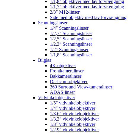
1/1,8″ objektiver med lav forvrængning
1/1,7″ objektiver med lav forvrængning
2/3″ M12-linser
Side med objektiv med lav forvrængning
Scanningslinser
1/4″ Scanningslinser
1/2,7″ Scanningslinser
1/2,5″ Scanningslinser
1/2,3″ Scanningslinser
1/2″ Scanningslinser
1/1,8″ Scanningslinser
Bilglas
4K-objektiver
Frontkameralinser
Bakkameralinser
Dashcam-objektiver
360 Surround View-kameralinser
ADAS-linser
Vidvinkelobjektiver
1/5″ vidvinkelobjektiver
1/4″ vidvinkelobjektiver
1/3,6″ vidvinkelobjektiver
1/3,2″ vidvinkelobjektiver
1/3″ vidvinkelobjektiver
1/2,9″ vidvinkelobjektiver