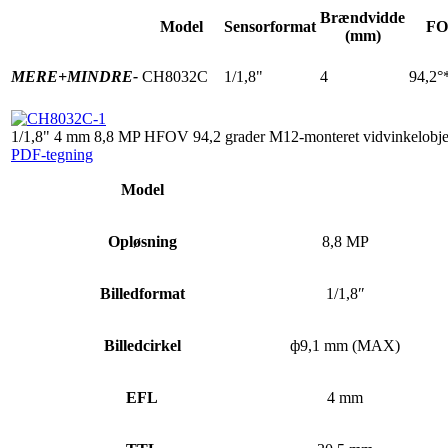
Brændvidde
Model
Sensorformat
FO
(mm)
MERE+
MINDRE-
CH8032C
1/1,8"
4
94,2°
1/1,8" 4 mm 8,8 MP HFOV 94,2 grader M12-monteret vidvinkelobjek
PDF-tegning
Model
Opløsning
8,8 MP
Billedformat
1/1,8″
Billedcirkel
ф9,1 mm (MAX)
EFL
4 mm