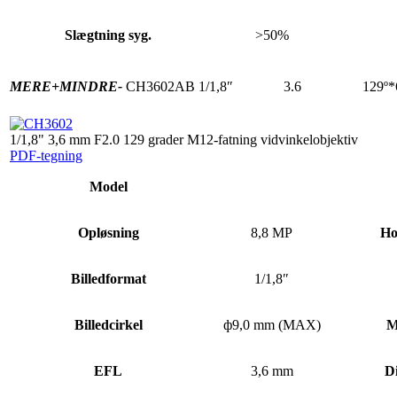
Slægtning syg.
>50%
MERE+
MINDRE-
CH3602AB
1/1,8″
3.6
129º*
1/1,8" 3,6 mm F2.0 129 grader M12-fatning vidvinkelobjektiv
PDF-tegning
Model
Opløsning
8,8 MP
Ho
Billedformat
1/1,8″
Billedcirkel
ф9,0 mm (MAX)
M
EFL
3,6 mm
D