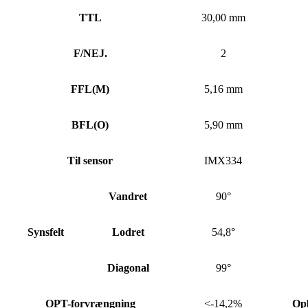
TTL
30,00 mm
F/NEJ.
2
FFL
(
M)
5,16 mm
BFL
(
O)
5,90 mm
Til sensor
IMX334
Vandret
90°
Synsfelt
Lodret
54,8°
Diagonal
99°
OPT-forvrængning
<-14,2%
Op