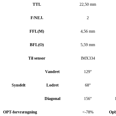
TTL
22,50 mm
F/NEJ.
2
FFL
(
M)
4,56 mm
BFL
(
O)
5,59 mm
Til sensor
IMX334
Vandret
129°
Synsfelt
Lodret
68°
Diagonal
156°
OPT-forvrængning
<-78%
Opb