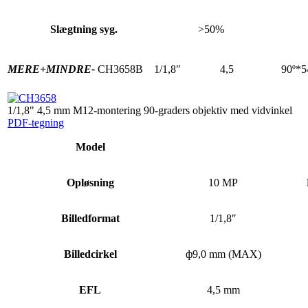
Slægtning syg.
>50%
MERE+
MINDRE-
CH3658B
1/1,8″
4,5
90º*5
1/1,8" 4,5 mm M12-montering 90-graders objektiv med vidvinkel
PDF-tegning
Model
Opløsning
10 MP
Billedformat
1/1,8″
Billedcirkel
ф9,0 mm (MAX)
EFL
4,5 mm