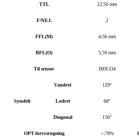
TTL
22,50 mm
F/NEJ.
2
FFL
(
M)
4,56 mm
BFL
(
O)
5,59 mm
Til sensor
IMX334
Vandret
129°
Synsfelt
Lodret
68°
Diagonal
156°
OPT-forvrængning
<-78%