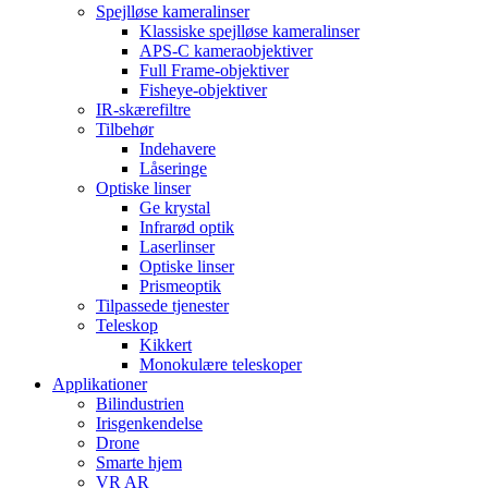
Spejlløse kameralinser
Klassiske spejlløse kameralinser
APS-C kameraobjektiver
Full Frame-objektiver
Fisheye-objektiver
IR-skærefiltre
Tilbehør
Indehavere
Låseringe
Optiske linser
Ge krystal
Infrarød optik
Laserlinser
Optiske linser
Prismeoptik
Tilpassede tjenester
Teleskop
Kikkert
Monokulære teleskoper
Applikationer
Bilindustrien
Irisgenkendelse
Drone
Smarte hjem
VR AR