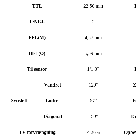
TTL
22,50 mm
F/NEJ.
2
FFL
(
M)
4,57 mm
BFL
(
O)
5,59 mm
Til sensor
1/1,8″
Vandret
129°
Z
Synsfelt
Lodret
67°
F
Diagonal
159°
Dr
TV-forvrængning
<-26%
Opbev