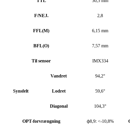
TTL
30,5 mm
F/NEJ.
2,8
FFL
(
M)
6,15 mm
BFL
(
O)
7,57 mm
Til sensor
IMX334
Vandret
94,2°
Synsfelt
Lodret
59,6°
Diagonal
104,3°
OPT-forvrængning
ф8,9: <-10,8%