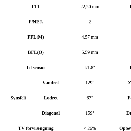
TTL
22,50 mm
F/NEJ.
2
FFL
(
M)
4,57 mm
BFL
(
O)
5,59 mm
Til sensor
1/1,8″
Vandret
129°
Z
Synsfelt
Lodret
67°
F
Diagonal
159°
Dr
TV-forvrængning
<-26%
Opbev