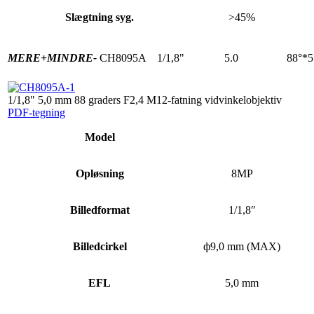
Slægtning syg.
>45%
MERE+
MINDRE-
CH8095A
1/1,8"
5.0
88°*5
1/1,8" 5,0 mm 88 graders F2,4 M12-fatning vidvinkelobjektiv
PDF-tegning
Model
Opløsning
8MP
Billedformat
1/1,8″
Billedcirkel
ф9,0 mm (MAX)
EFL
5,0 mm