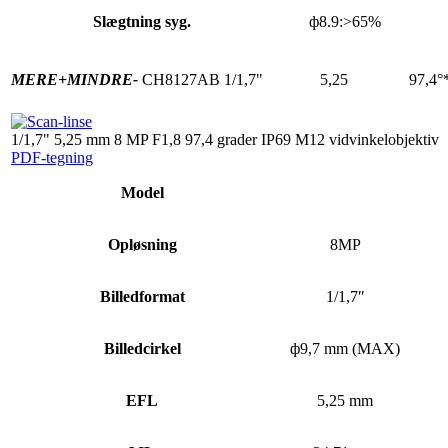
Slægtning syg.
ф8.9:>65%
MERE+
MINDRE-
CH8127AB
1/1,7"
5,25
97,4°
1/1,7" 5,25 mm 8 MP F1,8 97,4 grader IP69 M12 vidvinkelobjektiv
PDF-tegning
Model
Opløsning
8MP
Billedformat
1/1,7″
Billedcirkel
ф9,7 mm (MAX)
EFL
5,25 mm