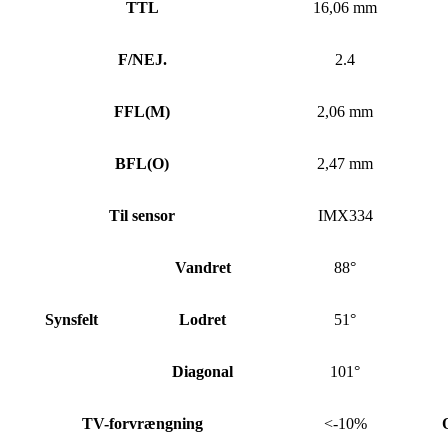
TTL
16,06 mm
F/NEJ.
2.4
FFL
(
M)
2,06 mm
BFL
(
O)
2,47 mm
Til sensor
IMX334
Vandret
88°
Synsfelt
Lodret
51°
Diagonal
101°
TV-forvrængning
<-10%