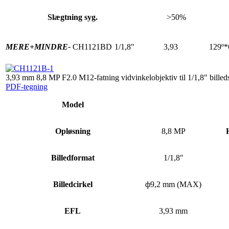
Slægtning syg.
>50%
MERE+
MINDRE-
CH1121BD
1/1,8"
3,93
129º*
3,93 mm 8,8 MP F2.0 M12-fatning vidvinkelobjektiv til 1/1,8" billed
PDF-tegning
Model
Opløsning
8,8 MP
Billedformat
1/1,8″
Billedcirkel
ф9,2 mm (MAX)
EFL
3,93 mm