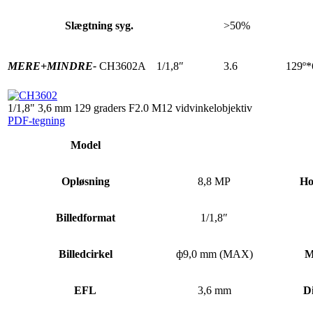
Slægtning syg.
>50%
MERE+
MINDRE-
CH3602A
1/1,8″
3.6
129º*
1/1,8" 3,6 mm 129 graders F2.0 M12 vidvinkelobjektiv
PDF-tegning
Model
Opløsning
8,8 MP
Ho
Billedformat
1/1,8″
Billedcirkel
ф9,0 mm (MAX)
M
EFL
3,6 mm
D