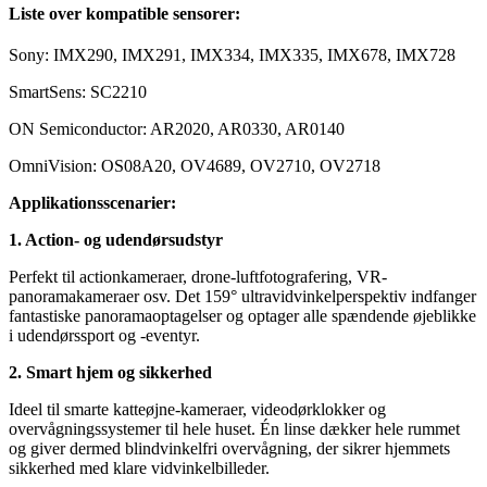
Liste over kompatible sensorer:
Sony: IMX290, IMX291, IMX334, IMX335, IMX678, IMX728
SmartSens: SC2210
ON Semiconductor: AR2020, AR0330, AR0140
OmniVision: OS08A20, OV4689, OV2710, OV2718
Applikationsscenarier:
1. Action- og udendørsudstyr
Perfekt til actionkameraer, drone-luftfotografering, VR-
panoramakameraer osv. Det 159° ultravidvinkelperspektiv indfanger
fantastiske panoramaoptagelser og optager alle spændende øjeblikke
i udendørssport og -eventyr.
2. Smart hjem og sikkerhed
Ideel til smarte katteøjne-kameraer, videodørklokker og
overvågningssystemer til hele huset. Én linse dækker hele rummet
og giver dermed blindvinkelfri overvågning, der sikrer hjemmets
sikkerhed med klare vidvinkelbilleder.