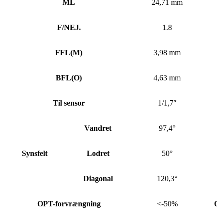
ML
24,71 mm
F/NEJ.
1.8
FFL
(
M)
3,98 mm
BFL
(
O)
4,63 mm
Til sensor
1/1,7″
Vandret
97,4°
Synsfelt
Lodret
50°
Diagonal
120,3°
OPT-forvrængning
<-50%