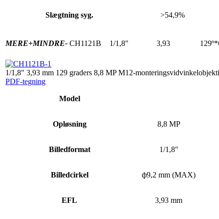
Slægtning syg.
>54,9%
MERE+
MINDRE-
CH1121B
1/1,8"
3,93
129º*
1/1,8" 3,93 mm 129 graders 8,8 MP M12-monteringsvidvinkelobjekt
PDF-tegning
Model
Opløsning
8,8 MP
Billedformat
1/1,8″
Billedcirkel
ф9,2 mm (MAX)
EFL
3,93 mm