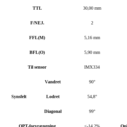
TTL
30,00 mm
F/NEJ.
2
FFL
(
M)
5,16 mm
BFL
(
O)
5,90 mm
Til sensor
IMX334
Vandret
90°
Synsfelt
Lodret
54,8°
Diagonal
99°
OPT-forvrængning
<-14,2%
Op