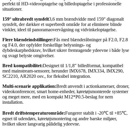
perfekt til HD-videooptagelse og billedoptagelse i professionelle
situationer.
159° ultrabredt synsfelt
3,6 mm brændvidde med 159° diagonalt
synsfelt, der dækker et superbredt område for at eliminere blinde
vinkler, ideel til panoramaovervågning og vidvinkeloptagelse.
Flere blændeindstillinger:
Fås med blænderåbninger på F2.0, F2.8
og F4.0, der opfylder forskellige belysnings- og
dybdeskarphedskrav, hvilket sikrer fremragende ydeevne i både lyse
og svagt belyste omgivelser.
Bred kompatibilitet:
Designet til 1/1,8″ billedformat, kompatibel
med mainstream-sensorer, herunder IMX678, IMX334, IMX290,
SC2210, AR2020 osv., for fleksibel integration.
Multi-scenarie applikation:
Bredt anvendt i actionkameraer, droner,
videokonferencer, smart home-enheder, køretøjsmonterede systemer
og meget mere, med en kompakt M12*P0.5-beslag for nem
installation.
Bredt driftstemperaturområde:
Fungerer stabilt i -20℃ til +85℃,
egnet til udendørs, køretøjsmontering og andre barske miljøer,
hvilket sikrer langvarig pålidelig ydeevne.