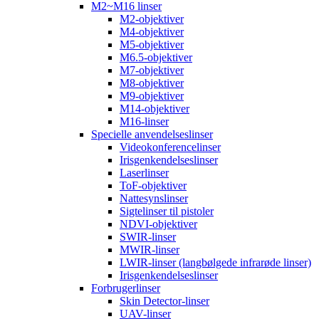
M2~M16 linser
M2-objektiver
M4-objektiver
M5-objektiver
M6.5-objektiver
M7-objektiver
M8-objektiver
M9-objektiver
M14-objektiver
M16-linser
Specielle anvendelseslinser
Videokonferencelinser
Irisgenkendelseslinser
Laserlinser
ToF-objektiver
Nattesynslinser
Sigtelinser til pistoler
NDVI-objektiver
SWIR-linser
MWIR-linser
LWIR-linser (langbølgede infrarøde linser)
Irisgenkendelseslinser
Forbrugerlinser
Skin Detector-linser
UAV-linser