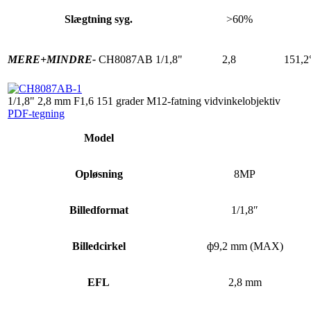
Slægtning syg.
>60%
MERE+
MINDRE-
CH8087AB
1/1,8"
2,8
151,2
1/1,8" 2,8 mm F1,6 151 grader M12-fatning vidvinkelobjektiv
PDF-tegning
Model
Opløsning
8MP
Billedformat
1/1,8″
Billedcirkel
ф9,2 mm (MAX)
EFL
2,8 mm