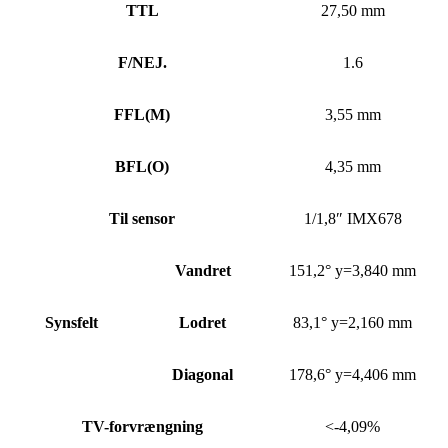
TTL
27,50 mm
F/NEJ.
1.6
FFL
(
M)
3,55 mm
BFL
(
O)
4,35 mm
Til sensor
1/1,8″ IMX678
Vandret
151,2° y=3,840 mm
Synsfelt
Lodret
83,1° y=2,160 mm
Diagonal
178,6° y=4,406 mm
TV-forvrængning
<-4,09%