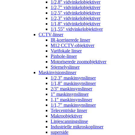
1/2,8″ vidvinkelobjektiver
1/2,7″ vidvinkelobjektiver
1/2,5″ vidvinkelobjektiver
1/2,3" vidvinkelobjektiver
1/1,8″ vidvinkelobjektiver
1/1,55″ vidvinkelobjektiver
CCTV-linser
IR-korrigerede linser
M12 CCTV-objektiver
Varifokale linser
Pinhole-linser
Motoriserede zoomobjektiver
Stjernelyslinser
Maskinvisionslinser
1/2,3″ maskinsynslinser
1/1,8″ maskinsynslinser
2/3″ maskinsynslinser
1″ maskinsynslinser
1,1″ maskinsynslinser
1/1,7″ maskinsynslinser
Telecentriske linser
Makroobjektiver
Linjescanningslinse
Industrielle mikroskoplinser
superside