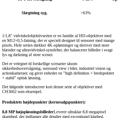
Slægtning syg.
>63%
1/1,8″ vidvinkelobjektivserien er en familie af HD-objektiver med
en M12×0,5-fatning, der er specielt designet til sensorer med mange
pixels. Hele serien dækker 4K-opløsninger og derover med store
blænder og ultravidvinkel-synsfelter, der balancerer billeder i svagt
lys og dækning af store scener.
Det er velegnet til forskellige scenarier såsom
sikkerhedsovervågning, surround view i biler, industriel vision og
actionkameraer, og giver enheder en "high definition + bredspektret
+ stabil" optisk løsning.
Det følgende introducerer kort denne serie af objektiver med
CH3602 som eksempel.
Produktets højdepunkter (kernesalgspunkter):
8,8 MP højopløsningsbilleder
Leverer ultraklar 8,8 megapixel
skarphed, der indfanger alle detaljer med exceptionel klarhed,