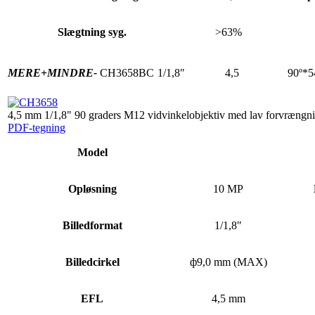
Slægtning syg.
>63%
MERE+
MINDRE-
CH3658BC
1/1,8″
4,5
90º*5
4,5 mm 1/1,8" 90 graders M12 vidvinkelobjektiv med lav forvrængn
PDF-tegning
Model
Opløsning
10 MP
Billedformat
1/1,8″
Billedcirkel
ф9,0 mm (MAX)
EFL
4,5 mm